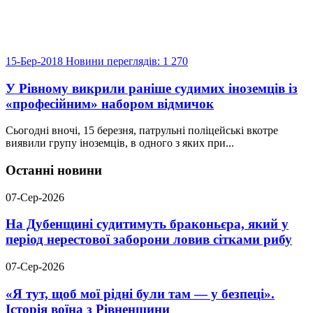
15-Бер-2018
Новини
переглядів: 1 270
У Рівному викрили раніше судимих іноземців із
«професійним» набором відмичок
Сьогодні вночі, 15 березня, патрульні поліцейські вкотре
виявили групу іноземців, в одного з яких при...
Останні новини
07-Сер-2026
На Дубенщині судитимуть браконьєра, який у
період нерестової заборони ловив сітками рибу
07-Сер-2026
«Я тут, щоб мої рідні були там — у безпеці».
Історія воїна з Рівненщини