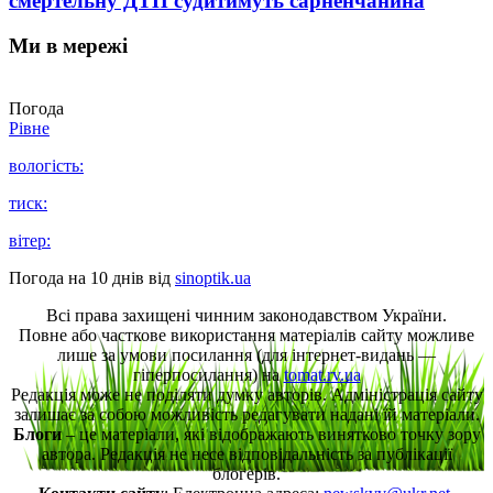
смертельну ДТП судитимуть сарненчанина
Ми в мережі
Погода
Рівне
вологість:
тиск:
вітер:
Погода на 10 днів від
sinoptik.ua
Всі права захищені чинним законодавством України.
Повне або часткове використання матеріалів сайту можливе
лише за умови посилання (для інтернет-видань —
гіперпосилання) на
tomat.rv.ua
Редакція може не поділяти думку авторів. Адміністрація сайту
залишає за собою можливість редагувати надані їй матеріали.
Блоги
– це матеріали, які відображають винятково точку зору
автора. Редакція не несе відповідальність за публікації
блогерів.