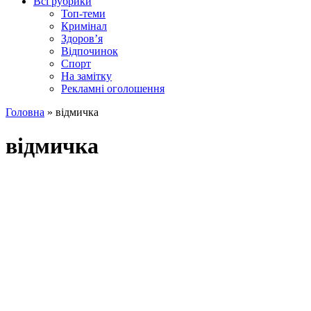
Всі рубрики
Топ-теми
Кримінал
Здоров’я
Відпочинок
Спорт
На замітку
Рекламні оголошення
Головна
»
відмичка
відмичка