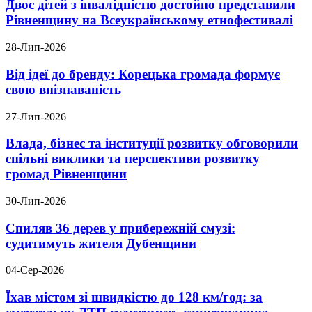
Двоє дітей з інвалідністю достойно представили
Рівненщину на Всеукраїнському етнофестивалі
28-Лип-2026
Від ідеї до бренду: Корецька громада формує
свою впізнаваність
27-Лип-2026
Влада, бізнес та інституції розвитку обговорили
спільні виклики та перспективи розвитку
громад Рівненщини
30-Лип-2026
Спиляв 36 дерев у прибережній смузі:
судитимуть жителя Дубенщини
04-Сер-2026
Їхав містом зі швидкістю до 128 км/год: за