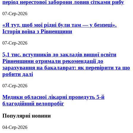
період нерестової заборони ловив сітками рибу
07-Сер-2026
«Я тут, щоб мої рідні були там — у безпеці».
Історія воїна з Рівненщини
07-Сер-2026
5,1 тис. вступників до закладів вищої освіти
Рівненщини отримали рекомендації до
зарахування на бакалаврат: як перевірити та що
робити далі
07-Сер-2026
Медики обласної лікарні проведуть 5-й
благодійний велопробіг
Популярні новини
04-Сер-2026