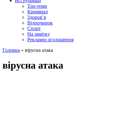
Всі рубрики
Топ-теми
Кримінал
Здоров’я
Відпочинок
Спорт
На замітку
Рекламні оголошення
Головна
»
вірусна атака
вірусна атака