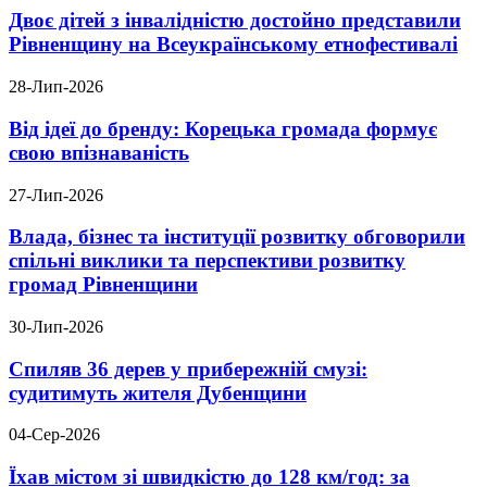
Двоє дітей з інвалідністю достойно представили
Рівненщину на Всеукраїнському етнофестивалі
28-Лип-2026
Від ідеї до бренду: Корецька громада формує
свою впізнаваність
27-Лип-2026
Влада, бізнес та інституції розвитку обговорили
спільні виклики та перспективи розвитку
громад Рівненщини
30-Лип-2026
Спиляв 36 дерев у прибережній смузі:
судитимуть жителя Дубенщини
04-Сер-2026
Їхав містом зі швидкістю до 128 км/год: за