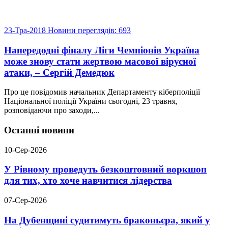
23-Тра-2018
Новини
переглядів: 693
Напередодні фіналу Ліги Чемпіонів Україна
може знову стати жертвою масової вірусної
атаки, – Сергій Демедюк
Про це повідомив начальник Департаменту кіберполіції
Національної поліції України сьогодні, 23 травня,
розповідаючи про заходи,...
Останні новини
10-Сер-2026
У Рівному проведуть безкоштовний воркшоп
для тих, хто хоче навчитися лідерства
07-Сер-2026
На Дубенщині судитимуть браконьєра, який у