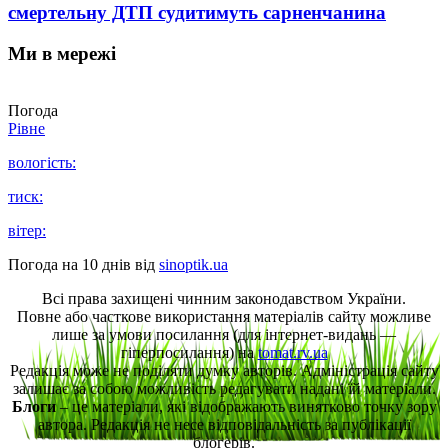
смертельну ДТП судитимуть сарненчанина
Ми в мережі
Погода
Рівне
вологість:
тиск:
вітер:
Погода на 10 днів від
sinoptik.ua
Всі права захищені чинним законодавством України.
Повне або часткове використання матеріалів сайту можливе
лише за умови посилання (для інтернет-видань —
гіперпосилання) на
tomat.rv.ua
Редакція може не поділяти думку авторів. Адміністрація сайту
залишає за собою можливість редагувати надані їй матеріали.
Блоги
– це матеріали, які відображають винятково точку зору
автора. Редакція не несе відповідальність за публікації
блогерів.