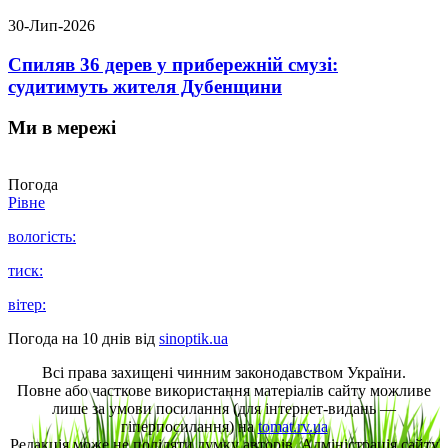
30-Лип-2026
Спиляв 36 дерев у прибережній смузі:
судитимуть жителя Дубенщини
Ми в мережі
Погода
Рівне
вологість:
тиск:
вітер:
Погода на 10 днів від
sinoptik.ua
Всі права захищені чинним законодавством України.
Повне або часткове використання матеріалів сайту можливе
лише за умови посилання (для інтернет-видань —
гіперпосилання) на
tomat.rv.ua
Редакція може не поділяти думку авторів. Адміністрація сайту