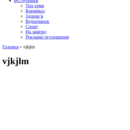
Всі рубрики
Топ-теми
Кримінал
Здоров’я
Відпочинок
Спорт
На замітку
Рекламні оголошення
Головна
»
vjkjlm
vjkjlm