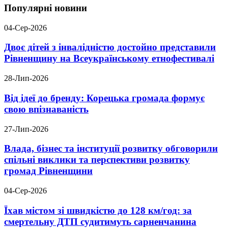
Популярні новини
04-Сер-2026
Двоє дітей з інвалідністю достойно представили
Рівненщину на Всеукраїнському етнофестивалі
28-Лип-2026
Від ідеї до бренду: Корецька громада формує
свою впізнаваність
27-Лип-2026
Влада, бізнес та інституції розвитку обговорили
спільні виклики та перспективи розвитку
громад Рівненщини
04-Сер-2026
Їхав містом зі швидкістю до 128 км/год: за
смертельну ДТП судитимуть сарненчанина