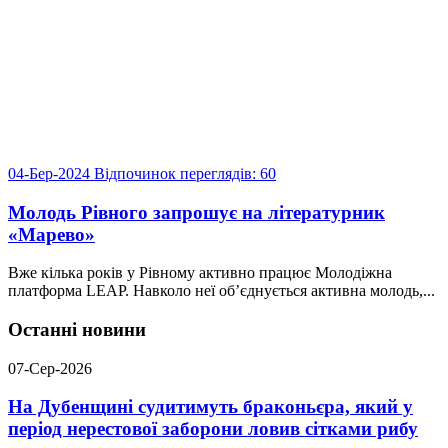
04-Бер-2024
Відпочинок
переглядів: 60
Молодь Рівного запрошує на літературник
«Марево»
Вже кілька років у Рівному активно працює Молодіжна
платформа LEAP. Навколо неї об’єднується активна молодь,...
Останні новини
07-Сер-2026
На Дубенщині судитимуть браконьєра, який у
період нерестової заборони ловив сітками рибу