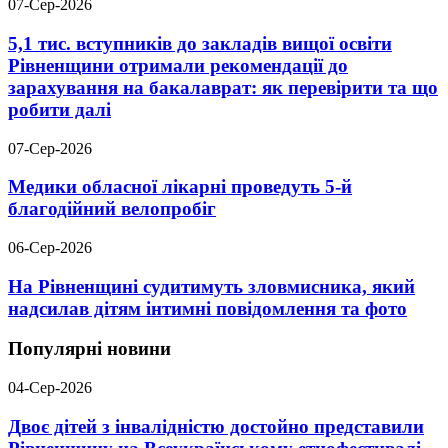
07-Сер-2026
5,1 тис. вступників до закладів вищої освіти
Рівненщини отримали рекомендації до
зарахування на бакалаврат: як перевірити та що
робити далі
07-Сер-2026
Медики обласної лікарні проведуть 5-й
благодійний велопробіг
06-Сер-2026
На Рівненщині судитимуть зловмисника, який
надсилав дітям інтимні повідомлення та фото
Популярні новини
04-Сер-2026
Двоє дітей з інвалідністю достойно представили