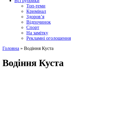
Всі рубрики
Топ-теми
Кримінал
Здоров’я
Відпочинок
Спорт
На замітку
Рекламні оголошення
Головна
»
Водіння Куста
Водіння Куста