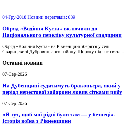
04-Гру-2018
Новини
переглядів: 889
Обряд «Водіння Куста» включили до
Національного переліку культурної спадщини
Обряд «Водіння Куста» на Рівненщині зберігся у селі
Сварицевичі Дубровицького району. Щороку під час свята...
Останні новини
07-Сер-2026
На Дубенщині судитимуть браконьєра, який у
період нерестової заборони ловив сітками рибу
07-Сер-2026
«Я тут, щоб мої рідні були там — у безпеці».
Історія воїна з Рівненщини