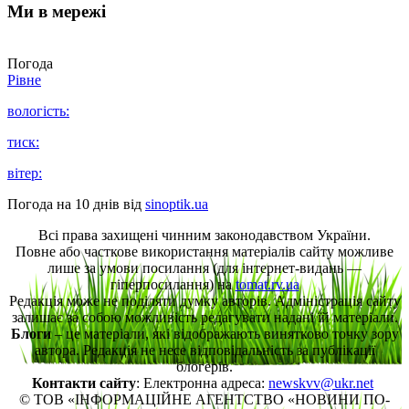
Ми в мережі
Погода
Рівне
вологість:
тиск:
вітер:
Погода на 10 днів від
sinoptik.ua
Всі права захищені чинним законодавством України.
Повне або часткове використання матеріалів сайту можливе
лише за умови посилання (для інтернет-видань —
гіперпосилання) на
tomat.rv.ua
Редакція може не поділяти думку авторів. Адміністрація сайту
залишає за собою можливість редагувати надані їй матеріали.
Блоги
– це матеріали, які відображають винятково точку зору
автора. Редакція не несе відповідальність за публікації
блогерів.
Контакти сайту
: Електронна адреса:
newskvv@ukr.net
© ТОВ «ІНФОРМАЦІЙНЕ АГЕНТСТВО «НОВИНИ ПО-