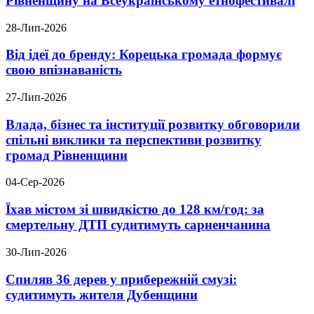
Рівненщину на Всеукраїнському етнофестивалі
28-Лип-2026
Від ідеї до бренду: Корецька громада формує
свою впізнаваність
27-Лип-2026
Влада, бізнес та інституції розвитку обговорили
спільні виклики та перспективи розвитку
громад Рівненщини
04-Сер-2026
Їхав містом зі швидкістю до 128 км/год: за
смертельну ДТП судитимуть сарненчанина
30-Лип-2026
Спиляв 36 дерев у прибережній смузі:
судитимуть жителя Дубенщини