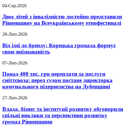
04-Сер-2026
Двоє дітей з інвалідністю достойно представили
Рівненщину на Всеукраїнському етнофестивалі
28-Лип-2026
Від ідеї до бренду: Корецька громада формує
свою впізнаваність
07-Лип-2026
Понад 400 тис. грн переплати за послуги
сміттєвоза: перед судом постане директорка
комунального підприємства на Дубенщині
27-Лип-2026
Влада, бізнес та інституції розвитку обговорили
спільні виклики та перспективи розвитку
громад Рівненщини