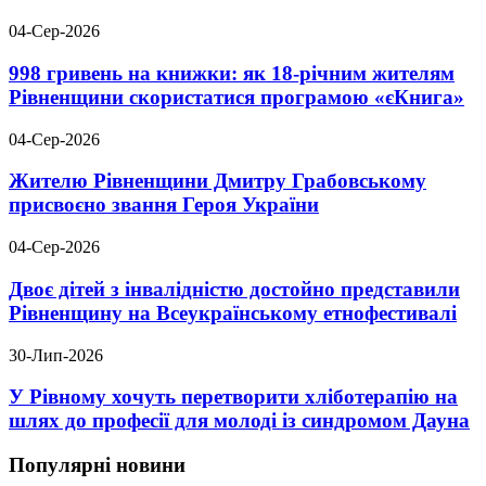
04-Сер-2026
998 гривень на книжки: як 18-річним жителям
Рівненщини скористатися програмою «єКнига»
04-Сер-2026
Жителю Рівненщини Дмитру Грабовському
присвоєно звання Героя України
04-Сер-2026
Двоє дітей з інвалідністю достойно представили
Рівненщину на Всеукраїнському етнофестивалі
30-Лип-2026
У Рівному хочуть перетворити хліботерапію на
шлях до професії для молоді із синдромом Дауна
Популярні новини