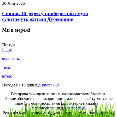
30-Лип-2026
Спиляв 36 дерев у прибережній смузі:
судитимуть жителя Дубенщини
Ми в мережі
Погода
Рівне
вологість:
тиск:
вітер:
Погода на 10 днів від
sinoptik.ua
Всі права захищені чинним законодавством України.
Повне або часткове використання матеріалів сайту можливе
лише за умови посилання (для інтернет-видань —
гіперпосилання) на
tomat.rv.ua
Редакція може не поділяти думку авторів. Адміністрація сайту