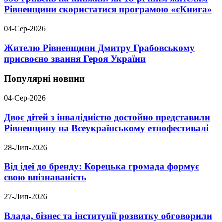
Рівненщини скористатися програмою «єКнига»
04-Сер-2026
Жителю Рівненщини Дмитру Грабовському
присвоєно звання Героя України
Популярні новини
04-Сер-2026
Двоє дітей з інвалідністю достойно представили
Рівненщину на Всеукраїнському етнофестивалі
28-Лип-2026
Від ідеї до бренду: Корецька громада формує
свою впізнаваність
27-Лип-2026
Влада, бізнес та інституції розвитку обговорили