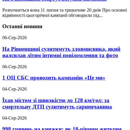
Розпочнеться вона 11 липня та триватиме 20 днів Про основні
відмінності цьогорічної кампанії обговорили під...
Останні новини
06-Сер-2026
На Рівненщині судитимуть зловмисника, який
надсилав дітям інтимні повідомлення та фото
06-Сер-2026
1 ОЦ СБС проводить кампанію «Це ми»
04-Сер-2026
Їхав містом зі швидкістю до 128 км/год: за
смертельну ДТП судитимуть сарненчанина
04-Сер-2026
998 гривень на книжки: як 18-річним жителям