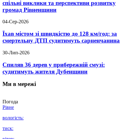
спільні виклики та перспективи розвитку
громад Рівненщини
04-Сер-2026
Їхав містом зі швидкістю до 128 км/год: за
смертельну ДТП судитимуть сарненчанина
30-Лип-2026
Спиляв 36 дерев у прибережній смузі:
судитимуть жителя Дубенщини
Ми в мережі
Погода
Рівне
вологість:
тиск:
вітер: