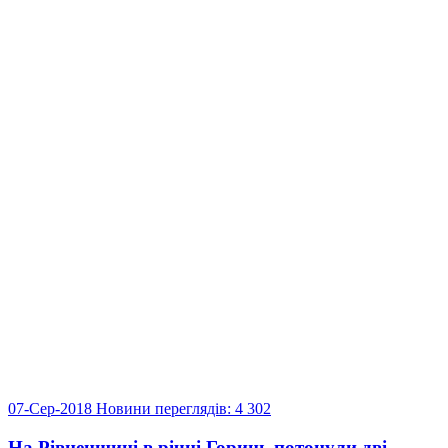
07-Сер-2018
Новини
переглядів: 4 302
На Рівненщині в річці Горинь потонули дві