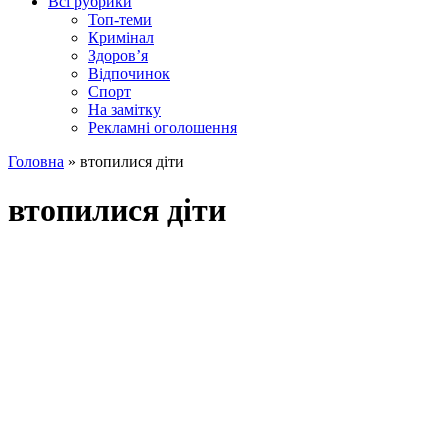
Всі рубрики
Топ-теми
Кримінал
Здоров’я
Відпочинок
Спорт
На замітку
Рекламні оголошення
Головна
»
втопилися діти
втопилися діти