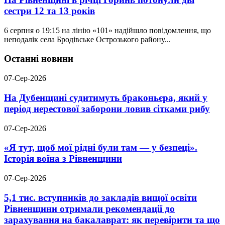
сестри 12 та 13 років
6 серпня о 19:15 на лінію «101» надійшло повідомлення, що
неподалік села Бродівське Острозького району...
Останні новини
07-Сер-2026
На Дубенщині судитимуть браконьєра, який у
період нерестової заборони ловив сітками рибу
07-Сер-2026
«Я тут, щоб мої рідні були там — у безпеці».
Історія воїна з Рівненщини
07-Сер-2026
5,1 тис. вступників до закладів вищої освіти
Рівненщини отримали рекомендації до
зарахування на бакалаврат: як перевірити та що