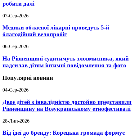
робити далі
07-Сер-2026
Медики обласної лікарні проведуть 5-й
благодійний велопробіг
06-Сер-2026
На Рівненщині судитимуть зловмисника, який
надсилав дітям інтимні повідомлення та фото
Популярні новини
04-Сер-2026
Двоє дітей з інвалідністю достойно представили
Рівненщину на Всеукраїнському етнофестивалі
28-Лип-2026
Від ідеї до бренду: Корецька громада формує