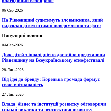
благодійний велопробіг
06-Сер-2026
На Рівненщині судитимуть зловмисника, який
надсилав дітям інтимні повідомлення та фото
Популярні новини
04-Сер-2026
Двоє дітей з інвалідністю достойно представили
Рівненщину на Всеукраїнському етнофестивалі
28-Лип-2026
Від ідеї до бренду: Корецька громада формує
свою впізнаваність
27-Лип-2026
Влада, бізнес та інституції розвитку обговорили
спільні виклики та перспективи розвитку