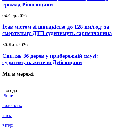
громад Рівненщини
04-Сер-2026
Їхав містом зі швидкістю до 128 км/год: за
смертельну ДТП судитимуть сарненчанина
30-Лип-2026
Спиляв 36 дерев у прибережній смузі:
судитимуть жителя Дубенщини
Ми в мережі
Погода
Рівне
вологість:
тиск:
вітер: