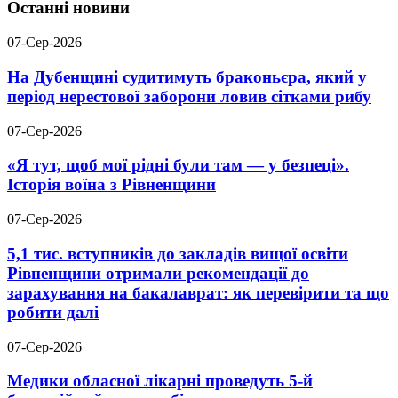
Останні новини
07-Сер-2026
На Дубенщині судитимуть браконьєра, який у
період нерестової заборони ловив сітками рибу
07-Сер-2026
«Я тут, щоб мої рідні були там — у безпеці».
Історія воїна з Рівненщини
07-Сер-2026
5,1 тис. вступників до закладів вищої освіти
Рівненщини отримали рекомендації до
зарахування на бакалаврат: як перевірити та що
робити далі
07-Сер-2026
Медики обласної лікарні проведуть 5-й