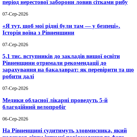
період нерестової заборони ловив сітками рибу
07-Сер-2026
«Я тут, щоб мої рідні були там — у безпеці».
Історія воїна з Рівненщини
07-Сер-2026
5,1 тис. вступників до закладів вищої освіти
Рівненщини отримали рекомендації до
зарахування на бакалаврат: як перевірити та що
робити далі
07-Сер-2026
Медики обласної лікарні проведуть 5-й
благодійний велопробіг
06-Сер-2026
На Рівненщині судитимуть зловмисника, який