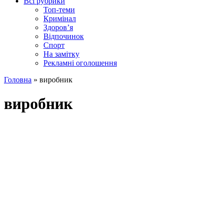
Всі рубрики
Топ-теми
Кримінал
Здоров’я
Відпочинок
Спорт
На замітку
Рекламні оголошення
Головна
»
виробник
виробник