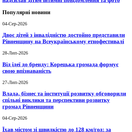
надсилав дітям інтимні повідомлення та фото
Популярні новини
04-Сер-2026
Двоє дітей з інвалідністю достойно представили
Рівненщину на Всеукраїнському етнофестивалі
28-Лип-2026
Від ідеї до бренду: Корецька громада формує
свою впізнаваність
27-Лип-2026
Влада, бізнес та інституції розвитку обговорили
спільні виклики та перспективи розвитку
громад Рівненщини
04-Сер-2026
Їхав містом зі швидкістю до 128 км/год: за