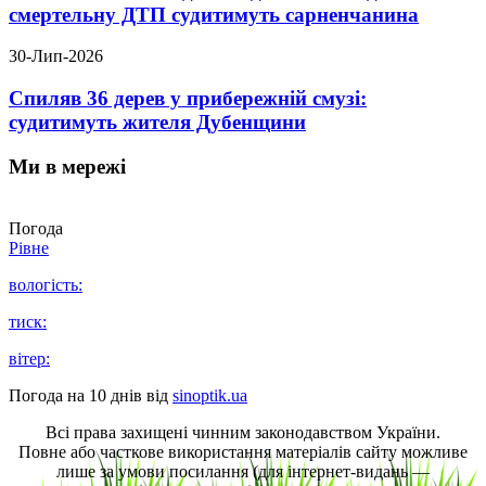
смертельну ДТП судитимуть сарненчанина
30-Лип-2026
Спиляв 36 дерев у прибережній смузі:
судитимуть жителя Дубенщини
Ми в мережі
Погода
Рівне
вологість:
тиск:
вітер:
Погода на 10 днів від
sinoptik.ua
Всі права захищені чинним законодавством України.
Повне або часткове використання матеріалів сайту можливе
лише за умови посилання (для інтернет-видань —