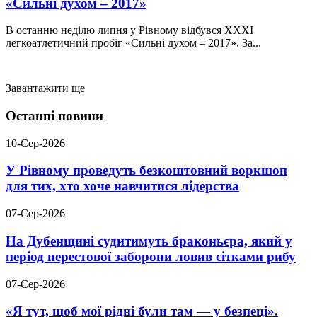
«Сильні духом – 2017»
В останню неділю липня у Рівному відбувся XXХІ
легкоатлетичний пробіг «Сильні духом – 2017». За...
Завантажити ще
Останні новини
10-Сер-2026
У Рівному проведуть безкоштовний воркшоп
для тих, хто хоче навчитися лідерства
07-Сер-2026
На Дубенщині судитимуть браконьєра, який у
період нерестової заборони ловив сітками рибу
07-Сер-2026
«Я тут, щоб мої рідні були там — у безпеці».