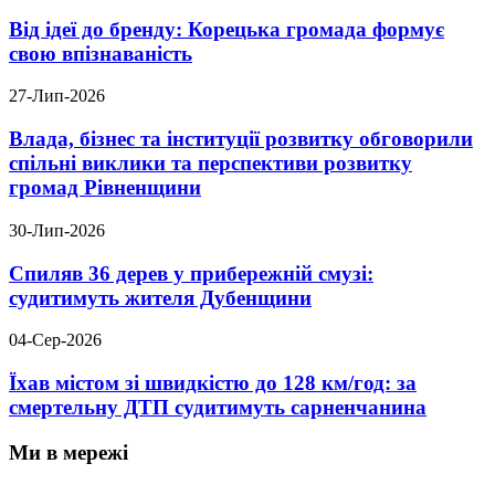
Від ідеї до бренду: Корецька громада формує
свою впізнаваність
27-Лип-2026
Влада, бізнес та інституції розвитку обговорили
спільні виклики та перспективи розвитку
громад Рівненщини
30-Лип-2026
Спиляв 36 дерев у прибережній смузі:
судитимуть жителя Дубенщини
04-Сер-2026
Їхав містом зі швидкістю до 128 км/год: за
смертельну ДТП судитимуть сарненчанина
Ми в мережі