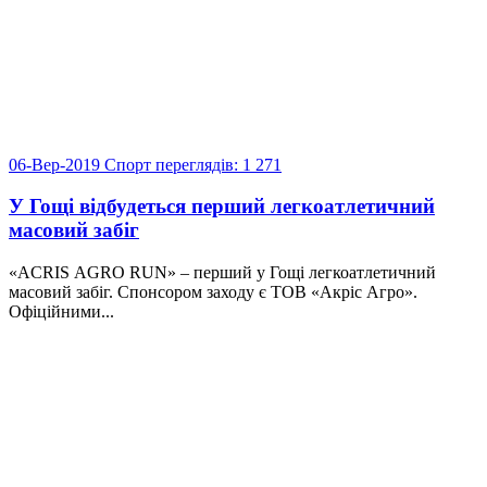
06-Вер-2019
Спорт
переглядів: 1 271
У Гощі відбудеться перший легкоатлетичний
масовий забіг
«ACRIS AGRO RUN» – перший у Гощі легкоатлетичний
масовий забіг. Спонсором заходу є ТОВ «Акріс Агро».
Офіційними...