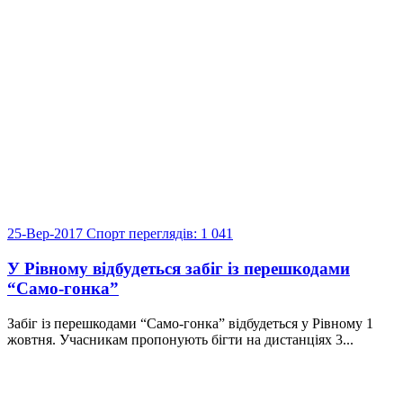
25-Вер-2017
Спорт
переглядів: 1 041
У Рівному відбудеться забіг із перешкодами
“Само-гонка”
Забіг із перешкодами “Само-гонка” відбудеться у Рівному 1
жовтня. Учасникам пропонують бігти на дистанціях 3...