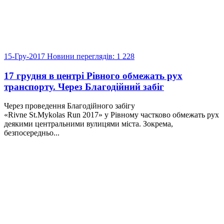
15-Гру-2017
Новини
переглядів: 1 228
17 грудня в центрі Рівного обмежать рух
транспорту. Через Благодійний забіг
Через проведення Благодійного забігу
«Rivne St.Mykolas Run 2017» у Рівному частково обмежать рух
деякими центральними вулицями міста. Зокрема,
безпосередньо...