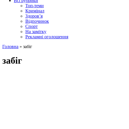
Всі рубрики
Топ-теми
Кримінал
Здоров’я
Відпочинок
Спорт
На замітку
Рекламні оголошення
Головна
»
забіг
забіг