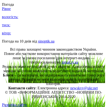
Погода
Рівне
вологість:
тиск:
вітер:
Погода на 10 днів від
sinoptik.ua
Всі права захищені чинним законодавством України.
Повне або часткове використання матеріалів сайту можливе
лише за умови посилання (для інтернет-видань —
гіперпосилання) на
tomat.rv.ua
Редакція може не поділяти думку авторів. Адміністрація сайту
залишає за собою можливість редагувати надані їй матеріали.
Блоги
– це матеріали, які відображають винятково точку зору
автора. Редакція не несе відповідальність за публікації
блогерів.
Контакти сайту
: Електронна адреса:
newskvv@ukr.net
© ТОВ «ІНФОРМАЦІЙНЕ АГЕНТСТВО «НОВИНИ ПО-
РІВНЕНСЬКИ» 2014-2020
Розробка сайту.