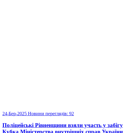
24-Бер-2025
Новини
переглядів: 92
Поліцейські Рівненщини взяли участь у забігу
Кубка Міністерства внутрішніх справ України