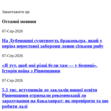
Завантажити ще
Останні новини
07-Сер-2026
На Дубенщині судитимуть браконьєра, який у
період нерестової заборони ловив сітками рибу
07-Сер-2026
«Я тут, щоб мої рідні були там — у безпеці».
Історія воїна з Рівненщини
07-Сер-2026
5,1 тис. вступників до закладів вищої освіти
Рівненщини отримали рекомендації до
зарахування на бакалаврат: як перевірити та що
робити далі