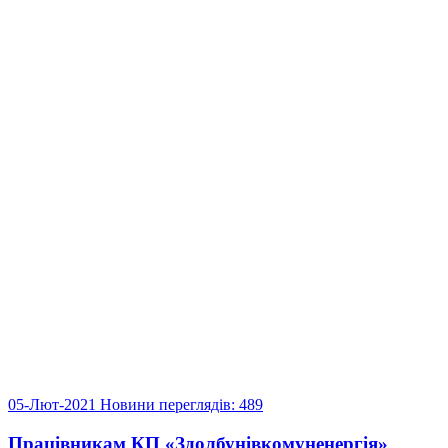
05-Лют-2021
Новини
переглядів: 489
Працівникам КП «Здолбунівкомуненергія»