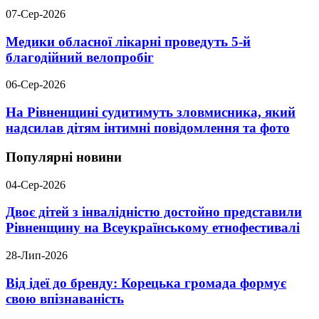
07-Сер-2026
Медики обласної лікарні проведуть 5-й
благодійний велопробіг
06-Сер-2026
На Рівненщині судитимуть зловмисника, який
надсилав дітям інтимні повідомлення та фото
Популярні новини
04-Сер-2026
Двоє дітей з інвалідністю достойно представили
Рівненщину на Всеукраїнському етнофестивалі
28-Лип-2026
Від ідеї до бренду: Корецька громада формує
свою впізнаваність