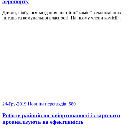
аеропорту
Днями, відбулося засідання постійної комісії з економічних
питань та комунальної власності. На ньому члени комісії...
24-Гру-2019
Новини
переглядів: 580
Роботу районів по заборгованості із зарплати
проаналізують на ефективність