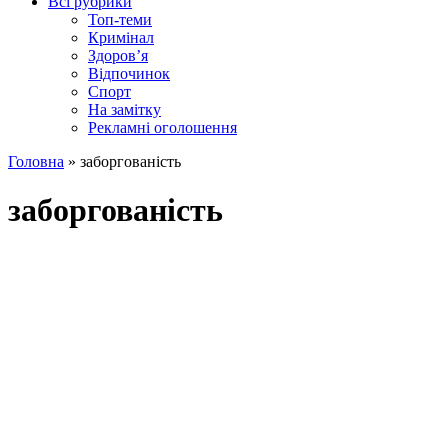
Всі рубрики
Топ-теми
Кримінал
Здоров’я
Відпочинок
Спорт
На замітку
Рекламні оголошення
Головна
»
заборгованість
заборгованість