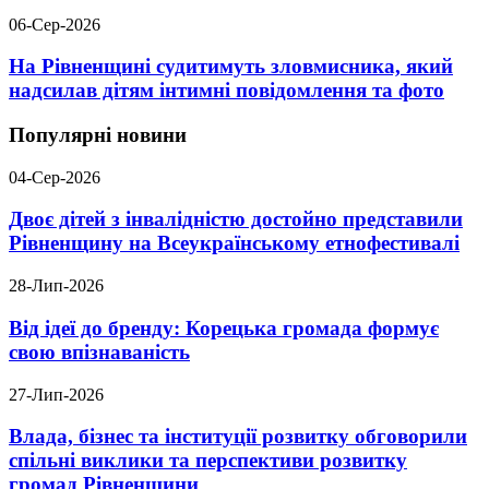
06-Сер-2026
На Рівненщині судитимуть зловмисника, який
надсилав дітям інтимні повідомлення та фото
Популярні новини
04-Сер-2026
Двоє дітей з інвалідністю достойно представили
Рівненщину на Всеукраїнському етнофестивалі
28-Лип-2026
Від ідеї до бренду: Корецька громада формує
свою впізнаваність
27-Лип-2026
Влада, бізнес та інституції розвитку обговорили
спільні виклики та перспективи розвитку
громад Рівненщини