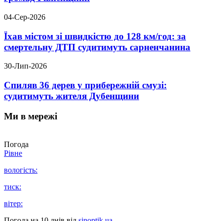
04-Сер-2026
Їхав містом зі швидкістю до 128 км/год: за
смертельну ДТП судитимуть сарненчанина
30-Лип-2026
Спиляв 36 дерев у прибережній смузі:
судитимуть жителя Дубенщини
Ми в мережі
Погода
Рівне
вологість:
тиск:
вітер:
Погода на 10 днів від
sinoptik.ua