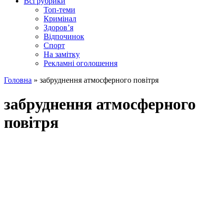
Всі рубрики
Топ-теми
Кримінал
Здоров’я
Відпочинок
Спорт
На замітку
Рекламні оголошення
Головна
»
забруднення атмосферного повітря
забруднення атмосферного
повітря