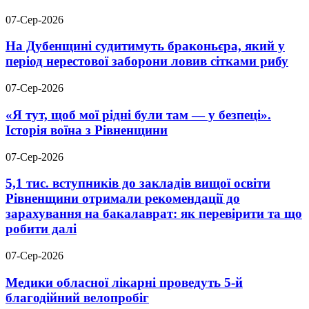
07-Сер-2026
На Дубенщині судитимуть браконьєра, який у
період нерестової заборони ловив сітками рибу
07-Сер-2026
«Я тут, щоб мої рідні були там — у безпеці».
Історія воїна з Рівненщини
07-Сер-2026
5,1 тис. вступників до закладів вищої освіти
Рівненщини отримали рекомендації до
зарахування на бакалаврат: як перевірити та що
робити далі
07-Сер-2026
Медики обласної лікарні проведуть 5-й
благодійний велопробіг