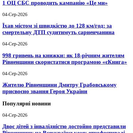
1 ОЦ СБС проводить кампанію «Це ми»
04-Сер-2026
Їхав містом зі швидкістю до 128 км/год: за
смертельну ДТП судитимуть сарненчанина
04-Сер-2026
998 гривень на книжки: як 18-річним жителям
Рівненщини скористатися програмою «єКнига»
04-Сер-2026
Жителю Рівненщини Дмитру Грабовському
присвоєно звання Героя України
Популярні новини
04-Сер-2026
Двоє дітей з інвалідністю достойно представили
Рівненщину на Всеукраїнському етнофестивалі