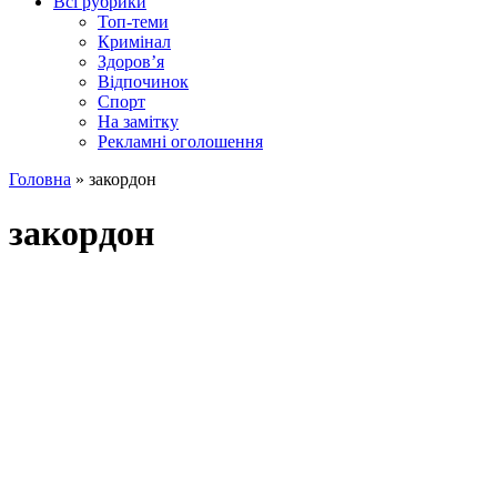
Всі рубрики
Топ-теми
Кримінал
Здоров’я
Відпочинок
Спорт
На замітку
Рекламні оголошення
Головна
»
закордон
закордон