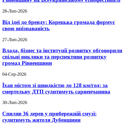
28-Лип-2026
Від ідеї до бренду: Корецька громада формує
свою впізнаваність
27-Лип-2026
Влада, бізнес та інституції розвитку обговорили
спільні виклики та перспективи розвитку
громад Рівненщини
04-Сер-2026
Їхав містом зі швидкістю до 128 км/год: за
смертельну ДТП судитимуть сарненчанина
30-Лип-2026
Спиляв 36 дерев у прибережній смузі:
судитимуть жителя Дубенщини