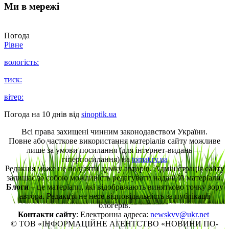
Ми в мережі
Погода
Рівне
вологість:
тиск:
вітер:
Погода на 10 днів від
sinoptik.ua
Всі права захищені чинним законодавством України.
Повне або часткове використання матеріалів сайту можливе
лише за умови посилання (для інтернет-видань —
гіперпосилання) на
tomat.rv.ua
Редакція може не поділяти думку авторів. Адміністрація сайту
залишає за собою можливість редагувати надані їй матеріали.
Блоги
– це матеріали, які відображають винятково точку зору
автора. Редакція не несе відповідальність за публікації
блогерів.
Контакти сайту
: Електронна адреса:
newskvv@ukr.net
© ТОВ «ІНФОРМАЦІЙНЕ АГЕНТСТВО «НОВИНИ ПО-