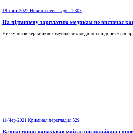
18-Лют-2022
Новини
переглядів: 1 303
На підвищену зарплатню медикам не вистачає ко
Низку звітів керівників комунальних медичних підприємств про 
11-Чер-2021
Кримінал
переглядів: 529
Безпідставно нарахував майже пів мільйона грив