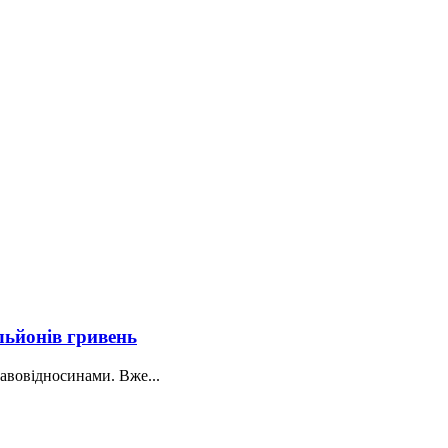
льйонів гривень
авовідносинами. Вже...