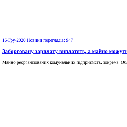
16-Гру-2020
Новини
переглядів: 947
Заборговану зарплату виплатять, а майно можуть
Майно реорганізованих комунальних підприємств, зокрема, Обл