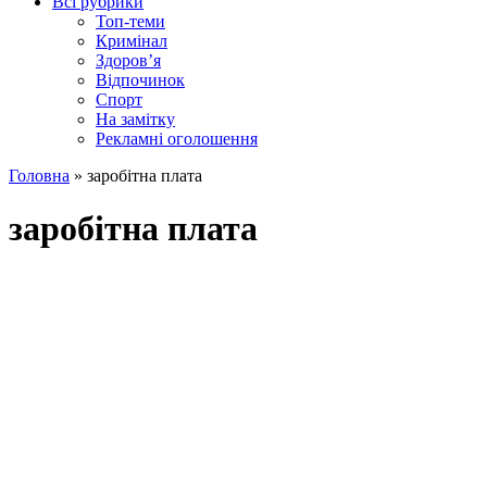
Всі рубрики
Топ-теми
Кримінал
Здоров’я
Відпочинок
Спорт
На замітку
Рекламні оголошення
Головна
»
заробітна плата
заробітна плата