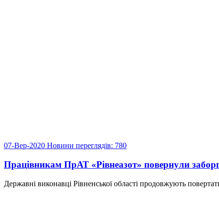
07-Вер-2020
Новини
переглядів: 780
Працівникам ПрАТ «Рівнеазот» повернули заборгов
Державні виконавці Рівненської області продовжують повертати