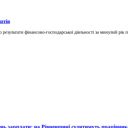
штів
результати фінансово-господарської діяльності за минулий рік п
ень зарплати: на Рівненщині судитимуть працівник