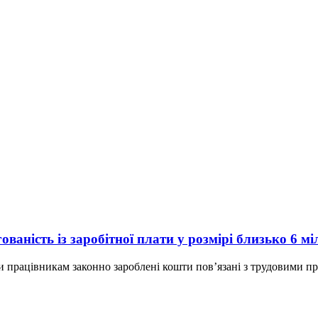
аність із заробітної плати у розмірі близько 6 мі
 працівникам законно зароблені кошти пов’язані з трудовими пр