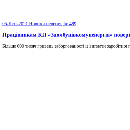
05-Лют-2021
Новини
переглядів: 489
Працівникам КП «Здолбунівкомуненергія» поверн
Більше 600 тисяч гривень заборгованості із виплати заробітної п