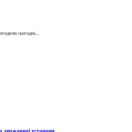
огодили сьогодні...
а державної установи