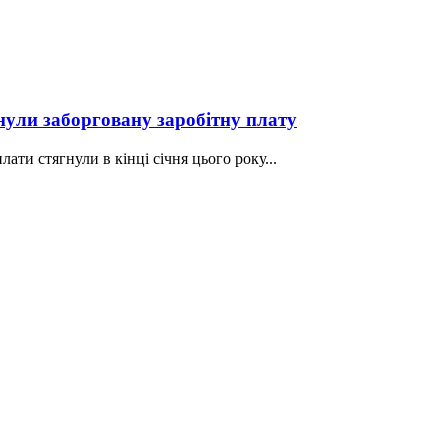
ули заборговану заробітну плату
лати стягнули в кінці січня цього року...