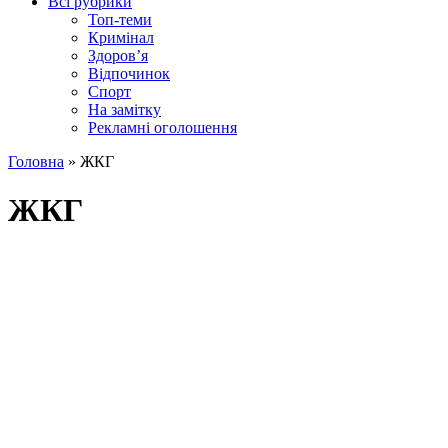
Всі рубрики
Топ-теми
Кримінал
Здоров’я
Відпочинок
Спорт
На замітку
Рекламні оголошення
Головна
»
ЖКГ
ЖКГ