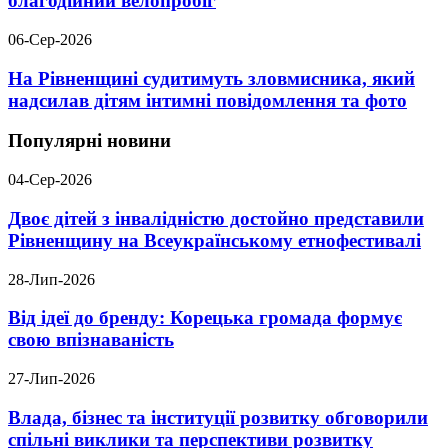
благодійний велопробіг
06-Сер-2026
На Рівненщині судитимуть зловмисника, який
надсилав дітям інтимні повідомлення та фото
Популярні новини
04-Сер-2026
Двоє дітей з інвалідністю достойно представили
Рівненщину на Всеукраїнському етнофестивалі
28-Лип-2026
Від ідеї до бренду: Корецька громада формує
свою впізнаваність
27-Лип-2026
Влада, бізнес та інституції розвитку обговорили
спільні виклики та перспективи розвитку