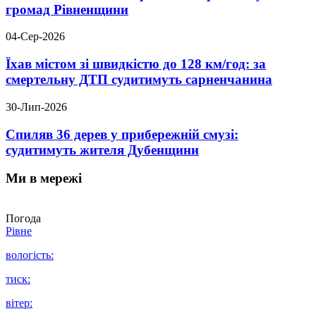
громад Рівненщини
04-Сер-2026
Їхав містом зі швидкістю до 128 км/год: за
смертельну ДТП судитимуть сарненчанина
30-Лип-2026
Спиляв 36 дерев у прибережній смузі:
судитимуть жителя Дубенщини
Ми в мережі
Погода
Рівне
вологість:
тиск:
вітер: