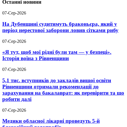
Останні новини
07-Сер-2026
На Дубенщині судитимуть браконьєра, який у
період нерестової заборони ловив сітками рибу
07-Сер-2026
«Я тут, щоб мої рідні були там — у безпеці».
Історія воїна з Рівненщини
07-Сер-2026
5,1 тис. вступників до закладів вищої освіти
Рівненщини отримали рекомендації до
зарахування на бакалаврат: як перевірити та що
робити далі
07-Сер-2026
Медики обласної лікарні проведуть 5-й