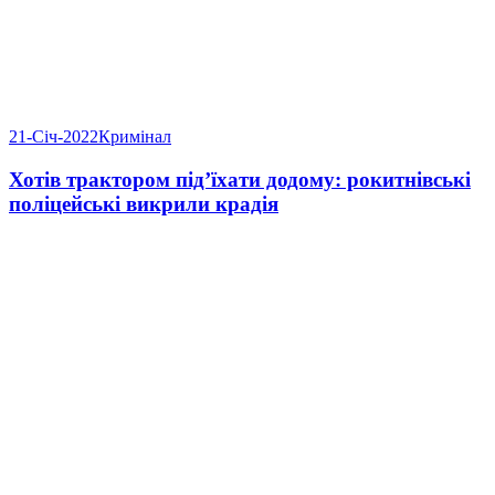
21-Січ-2022
Кримінал
Хотів трактором під’їхати додому: рокитнівські
поліцейські викрили крадія