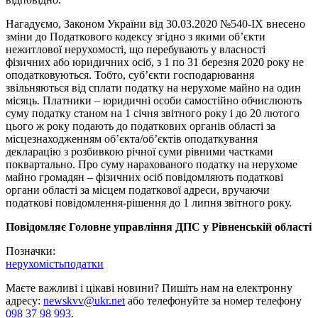
Нагадуємо, Законом України від 30.03.2020 №540-ІХ внесено
зміни до Податкового кодексу згідно з якими об’єкти
нежитлової нерухомості, що перебувають у власності
фізичних або юридичних осіб, з 1 по 31 березня 2020 року не
оподатковуються. Тобто, суб’єкти господарювання
звільняються від сплати податку на нерухоме майно на один
місяць. Платники – юридичні особи самостійно обчислюють
суму податку станом на 1 січня звітного року і до 20 лютого
цього ж року подають до податкових органів області за
місцезнаходженням об’єкта/об’єктів оподаткування
декларацію з розбивкою річної суми рівними частками
поквартально. Про суму нарахованого податку на нерухоме
майно громадян – фізичних осіб повідомляють податкові
органи області за місцем податкової адреси, вручаючи
податкові повідомлення-рішення до 1 липня звітного року.
Повідомляє Головне управління ДПС у Рівненській області
Позначки:
нерухомість
податки
Маєте важливі і цікаві новини? Пишіть нам на електронну
адресу:
newskvv@ukr.net
або телефонуйте за номер телефону
098 37 98 993
.