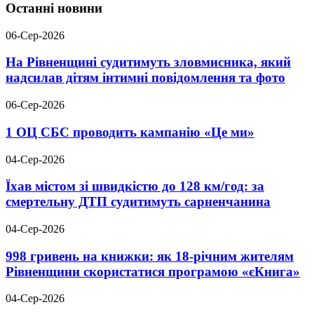
Останні новини
06-Сер-2026
На Рівненщині судитимуть зловмисника, який
надсилав дітям інтимні повідомлення та фото
06-Сер-2026
1 ОЦ СБС проводить кампанію «Це ми»
04-Сер-2026
Їхав містом зі швидкістю до 128 км/год: за
смертельну ДТП судитимуть сарненчанина
04-Сер-2026
998 гривень на книжки: як 18-річним жителям
Рівненщини скористатися програмою «єКнига»
04-Сер-2026