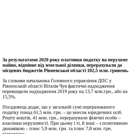
За результатами 2020 року платники податку на нерухоме
майно, відмінне від земельної ділянки, перерахували до
місцевих бюджетів Рівненської області 102,5 млн. гривень.
За словами начальника Головного управління ДПС у
Рівненській області Віталія Чуя фактичні надходження
перевищили надходження 2019 року на 13,7 млн.грн., або на
15,5%.
Посадовець додає, що у загальній сумі перерахованого
податку понад 61,5 млн. грн. – це внесок юридичних осіб.
Решту коштів, 41 млн. грн., перерахували фізичні особи –
власники нерухомості. При цьому і ті, й інші – з позитивною
динамікою – плюс 5,9 млн. грн. та плюс 7,8 млн. грн.
відповідно.