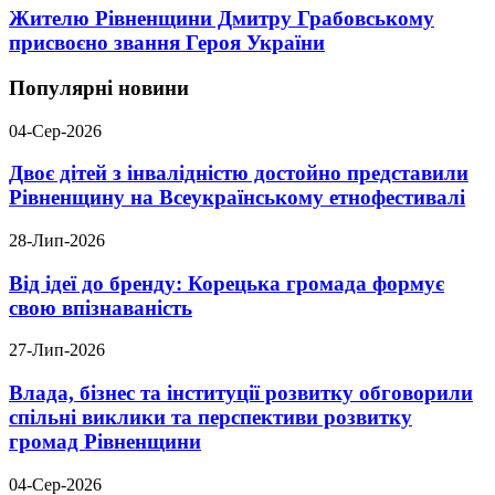
Жителю Рівненщини Дмитру Грабовському
присвоєно звання Героя України
Популярні новини
04-Сер-2026
Двоє дітей з інвалідністю достойно представили
Рівненщину на Всеукраїнському етнофестивалі
28-Лип-2026
Від ідеї до бренду: Корецька громада формує
свою впізнаваність
27-Лип-2026
Влада, бізнес та інституції розвитку обговорили
спільні виклики та перспективи розвитку
громад Рівненщини
04-Сер-2026