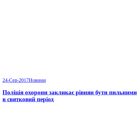
24-Сер-2017
Новини
Поліція охорони закликає рівнян бути пильними
в святковий період