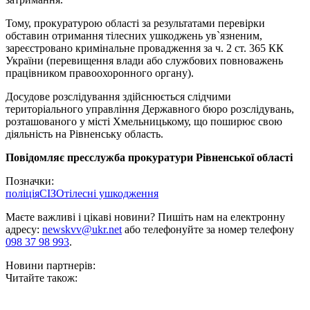
Тому, прокуратурою області за результатами перевірки
обставин отримання тілесних ушкоджень ув`язненим,
зареєстровано кримінальне провадження за ч. 2 ст. 365 КК
України (перевищення влади або службових повноважень
працівником правоохоронного органу).
Досудове розслідування здійснюється слідчими
територіального управління Державного бюро розслідувань,
розташованого у місті Хмельницькому, що поширює свою
діяльність на Рівненську область.
Повідомляє пресслужба прокуратури Рівненської області
Позначки:
поліція
СІЗО
тілесні ушкодження
Маєте важливі і цікаві новини? Пишіть нам на електронну
адресу:
newskvv@ukr.net
або телефонуйте за номер телефону
098 37 98 993
.
Новини партнерів:
Читайте також: