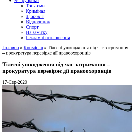
Всі рубрики
Топ-теми
Кримінал
Здоров’я
Відпочинок
Спорт
На замітку
Рекламні оголошення
Головна
»
Кримінал
»
Тілесні ушкодження під час затримання
– прокуратура перевіряє дії правоохоронців
Тілесні ушкодження під час затримання –
прокуратура перевіряє дії правоохоронців
17-Сер-2020