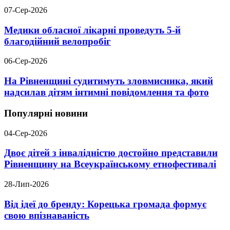
07-Сер-2026
Медики обласної лікарні проведуть 5-й
благодійний велопробіг
06-Сер-2026
На Рівненщині судитимуть зловмисника, який
надсилав дітям інтимні повідомлення та фото
Популярні новини
04-Сер-2026
Двоє дітей з інвалідністю достойно представили
Рівненщину на Всеукраїнському етнофестивалі
28-Лип-2026
Від ідеї до бренду: Корецька громада формує
свою впізнаваність