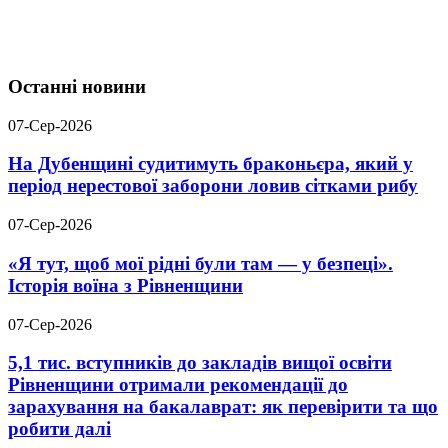
Останні новини
07-Сер-2026
На Дубенщині судитимуть браконьєра, який у
період нерестової заборони ловив сітками рибу
07-Сер-2026
«Я тут, щоб мої рідні були там — у безпеці».
Історія воїна з Рівненщини
07-Сер-2026
5,1 тис. вступників до закладів вищої освіти
Рівненщини отримали рекомендації до
зарахування на бакалаврат: як перевірити та що
робити далі