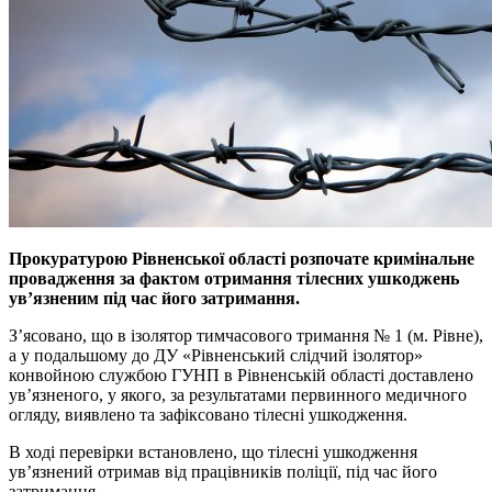
Прокуратурою Рівненської області розпочате кримінальне
провадження за фактом отримання тілесних ушкоджень
ув’язненим під час його затримання.
З’ясовано, що в ізолятор тимчасового тримання № 1 (м. Рівне),
а у подальшому до ДУ «Рівненський слідчий ізолятор»
конвойною службою ГУНП в Рівненській області доставлено
ув’язненого, у якого, за результатами первинного медичного
огляду, виявлено та зафіксовано тілесні ушкодження.
В ході перевірки встановлено, що тілесні ушкодження
ув’язнений отримав від працівників поліції, під час його
затримання.