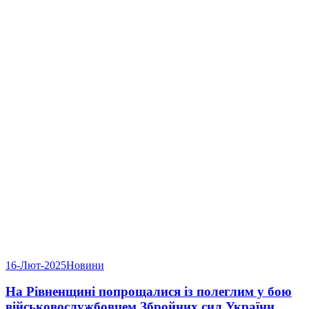
16-Лют-2025
Новини
На Рівненщині попрощалися із полеглим у бою
військовослужбовцем Збройних сил України