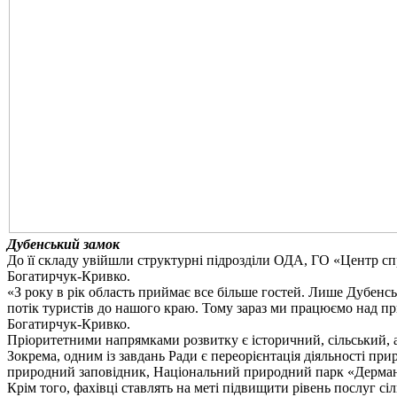
Дубенський
замок
До її складу увійшли структурні підрозділи ОДА, ГО «Центр сп
Богатирчук-Кривко.
«З року в рік область приймає все більше гостей. Лише Дубенськ
потік туристів до нашого краю. Тому зараз ми працюємо над пр
Богатирчук-Кривко.
Пріоритетними
напрямками розвитку є історичний, сільський, 
Зокрема
, одним із завдань Ради є переорієнтація діяльності п
природний заповідник, Національний природний парк «Дерман
Крім
того, фахівці ставлять на меті підвищити рівень послуг с