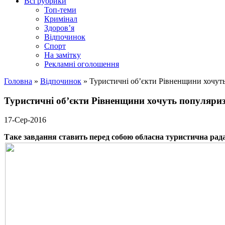
Всі рубрики
Топ-теми
Кримінал
Здоров’я
Відпочинок
Спорт
На замітку
Рекламні оголошення
Головна
»
Відпочинок
»
Туристичні об’єкти Рівненщини хочуть
Туристичні об’єкти Рівненщини хочуть популяриз
17-Сер-2016
Таке завдання ставить перед собою обласна туристична рада