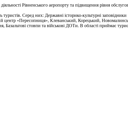
 діяльності Рівненського аеропорту та підвищення рівня обслуг
ть туристів. Серед них: Державні історико-культурні заповідник
ний центр «Пересопниця», Клеванський, Корецький, Новомалинс
я, Базальтові стовпи та військові ДОТи. В області приймає тури