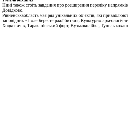
Нині
також стоїть завдання про розширення переліку напрямків
Довідково
.
Рівненська
область має ряд унікальних об’єктів, які приваблюю
заповідник «Поле Берестецької битви», Культурно-археологіч
Ходкевичів, Тараканівський форт, Вузькоколійка, Тунель коханн