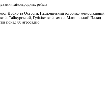
овування міжнародних рейсів.
и міст Дубно та Острога, Національний історико-меморіальний
ький, Тайкурський, Губківський замки, Млинівський Палац
стів понад 80 агросадиб.