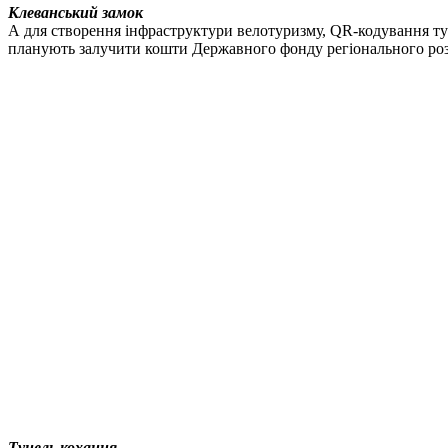
Клеванський
замок
А для створення інфраструктури велотуризму, QR-кодування тур
планують залучити кошти Державного фонду регіонального роз
Тунель
кохання