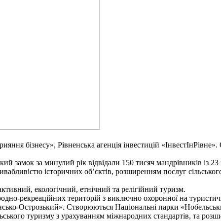
рияння бізнесу», Рівненська агенція інвестицій «ІнвестІнРівне»
ий замок за минулий рік відвідали 150 тисяч мандрівників із 23 
ивабливістю історичних об’єктів, розширенням послуг сільського
активний, екологічний, етнічний та релігійний туризм.
риродно-рекреаційних територій з виключно охоронної на туристич
сько-Острозький». Створюються Національні парки «Нобельськи
ільського туризму з урахуванням міжнародних стандартів, та розш