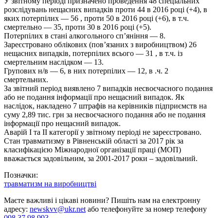
У звітному періоді призначено проведення 48 спеціальних
розслідувань нещасних випадків проти 44 в 2016 році (+4), в
яких потерпілих — 56 , проти 50 в 2016 році (+6), в т.ч.
смертельно — 35, проти 30 в 2016 році (+5).
Потерпілих в стані алкогольного сп’яніння — 8.
Зареєстровано облікових (пов’язаних з виробництвом) 26
нещасних випадків, потерпілих всього — 31 , в т.ч. із
смертельним наслідком — 13.
Групових н/в — 6, в них потерпілих — 12, в .ч. 2
смертельних.
За звітний період виявлено 7 випадків несвоєчасного подання
або не подання інформації про нещасний випадок. Як
наслідок, накладено 7 штрафів на керівників підприємств на
суму 2,89 тис. грн за несвоєчасного подання або не подання
інформації про нещасний випадок.
Аварій І та ІІ категорії у звітному періоді не зареєстровано.
Стан травматизму в Рівненській області за 2017 рік за
класифікацією Міжнародної організації праці (МОП)
вважається задовільним, за 2001-2017 роки – задовільний.
Позначки:
травматизм на виробництві
Маєте важливі і цікаві новини? Пишіть нам на електронну
адресу:
newskvv@ukr.net
або телефонуйте за номер телефону
098 37 98 993
.