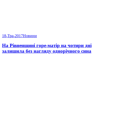
18-Тра-2017
Новини
На Рівненщині горе-матір на чотири дні
залишила без нагляду однорічного сина