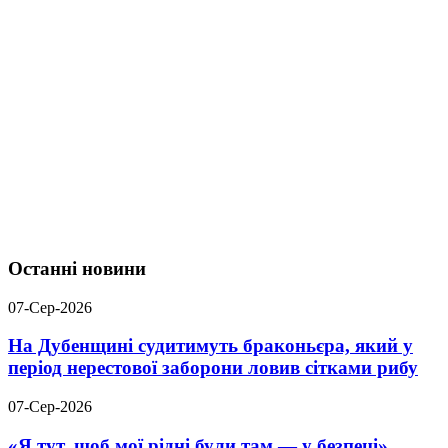
Останні новини
07-Сер-2026
На Дубенщині судитимуть браконьєра, який у
період нерестової заборони ловив сітками рибу
07-Сер-2026
«Я тут, щоб мої рідні були там — у безпеці».