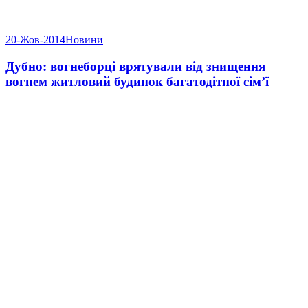
20-Жов-2014
Новини
Дубно: вогнеборці врятували від знищення
вогнем житловий будинок багатодітної сім’ї