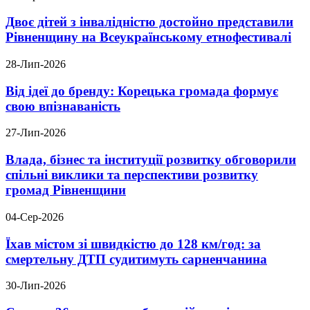
Двоє дітей з інвалідністю достойно представили
Рівненщину на Всеукраїнському етнофестивалі
28-Лип-2026
Від ідеї до бренду: Корецька громада формує
свою впізнаваність
27-Лип-2026
Влада, бізнес та інституції розвитку обговорили
спільні виклики та перспективи розвитку
громад Рівненщини
04-Сер-2026
Їхав містом зі швидкістю до 128 км/год: за
смертельну ДТП судитимуть сарненчанина
30-Лип-2026