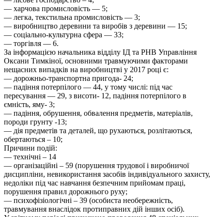
— харчова промисловість — 5;
— легка, текстильна промисловість — 3;
— виробництво деревини та виробів з деревини — 15;
— соціально-культурна сфера — 33;
— торгівля — 6.
За інформацією начальника відділу ІД та РНВ Управління
Оксани Тимкіної, основними травмуючими факторами
нещасних випадків на виробництві у 2017 році є:
— дорожньо-транспортна пригода- 24;
— падіння потерпілого — 44, у тому числі: під час
пересування — 29, з висоти- 12, падіння потерпілого в
ємність, яму- 3;
— падіння, обрушення, обвалення предметів, матеріалів,
породи грунту -13;
— дія предметів та деталей, що рухаються, розлітаються,
обертаються – 10;
Причини подій:
— технічні – 14
— організаційні – 59 (порушення трудової і виробничої
дисципліни, невикористання засобів індивідуального захисту,
недоліки під час навчання безпечним прийомам праці,
порушення правил дорожнього руху;
— психофізіологічні – 39 (особиста необережність,
травмування внаслідок протиправних дій інших осіб).