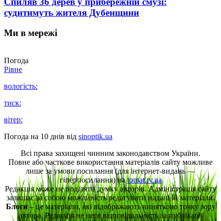
Спиляв 36 дерев у прибережній смузі:
судитимуть жителя Дубенщини
Ми в мережі
Погода
Рівне
вологість:
тиск:
вітер:
Погода на 10 днів від
sinoptik.ua
Всі права захищені чинним законодавством України.
Повне або часткове використання матеріалів сайту можливе
лише за умови посилання (для інтернет-видань —
гіперпосилання) на
tomat.rv.ua
Редакція може не поділяти думку авторів. Адміністрація сайту
залишає за собою можливість редагувати надані їй матеріали.
Блоги
– це матеріали, які відображають винятково точку зору
автора. Редакція не несе відповідальність за публікації