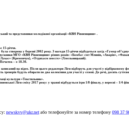
ський та представники молодіжної організації «КВН Рівненщини» .
є 15-річчя.
 була створена у
березні 2002 року. З нагоди 15-річчя відбудеться захід «Гумор об’єдн
-випускники МГО «КВН Рівненщини» різних років: «Бомба» смт Млинів, «Аварія», «Фавав
), «Лукас» (Кременчук), «Отдихаєм вмєстє» (Хмельницький).
Початок – о 18.30.
 записаний на відео. Після цього редактори Ліги відберуть для участі у відбірковому фе
ь тренерів будуть обирати по два колективи для участі у сезоні. До речі, досить суттєв
лаці культури «Текстильник».
ненської Ліги сміху 2017 року: у травні відбудуться ігри 1/8 фіналу, у вересні – 1/4 фін
су:
newskvv@ukr.net
або телефонуйте за номер телефону
098 37 9