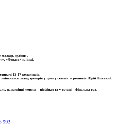
ує молодь країни».
у», «Лопата» та інші.
стивалі 15-17 колективів.
о змінюється склад тренерів у цьому сезоні», – розповів Юрій Ліпський.
алу, наприкінці жовтня – півфінал та у грудні – фінальна гра.
8 993
.