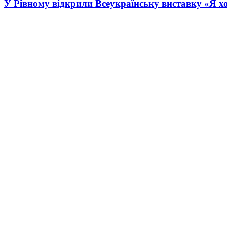
У Рівному відкрили Всеукраїнську виставку «Я хо