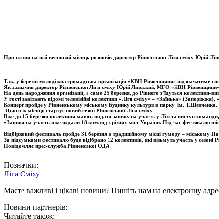
Про плани на цей весняний місяць розповів
директор Рівненської Ліги сміху Юрій Ліп
Так, у березні молодіжна громадська організація «КВН Рівненщини» відзначатиме сво
Як зазначив директор Рівненської Ліги сміху Юрій Ліпський, МГО «КВН Рівненщини»
На день народження організації, а саме 25 березня, до Рівного з’їдуться колективи
У гості завітають відомі телевізійні колективи «Ліги сміху» – «Заїнька» (Запоріжжя
Концерт пройде у Рівненському міському Будинку культури в парку ім. Т.Шевченка.
Ц
ього ж місяця стартує новий сезон Рівненської Ліги сміху
Вже до 15 березня колективи мають подати заявку на участь у Лізі та виступ команди,
«Заявки на участь вже подали 18 команд з різних міст України. Під час фестивалю шіст
Відбірковий фестиваль пройде 31 березня в традиційному місці гумору – міському Па
За підсумками фестивалю буде відібрано 12 колективів, які візьмуть участь у сезоні Рів
Повідомляє прес-служба Рівненської ОДА
Позначки:
Ліга Сміху
Маєте важливі і цікаві новини? Пишіть нам на електронну адре
Новини партнерів:
Читайте також: