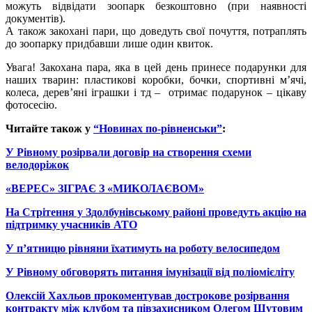
можуть відвідати зоопарк безкоштовно (при наявності
документів).
А також закохані пари, що доведуть свої почуття, потраплять
до зоопарку придбавши лише один квиток.
Увага! Закохана пара, яка в цей день принесе подарунки для
наших тварин: пластикові коробки, бочки, спортивні м’ячі,
колеса, дерев’яні іграшки і тд – отримає подарунок – цікаву
фотосесію.
Читайте також у
“Новинах по-рівненськи”
:
У Рівному розірвали договір на створення схеми
велодоріжок
«ВЕРЕС» ЗІГРАЄ З «МИКОЛАЄВОМ»
На Стрітення у Здолбунівському районі проведуть акцію на
підтримку учасників АТО
У п’ятницю рівняни їхатимуть на роботу велосипедом
У Рівному обговорять питання імунізації від поліомієліту
Олексій Хахльов прокоментував дострокове розірвання
контракту між клубом та півзахисником Олегом Шутовим