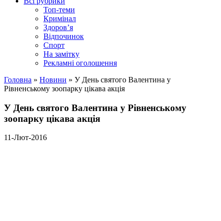
Всі рубрики
Топ-теми
Кримінал
Здоров’я
Відпочинок
Спорт
На замітку
Рекламні оголошення
Головна
»
Новини
»
У День святого Валентина у
Рівненському зоопарку цікава акція
У День святого Валентина у Рівненському
зоопарку цікава акція
11-Лют-2016