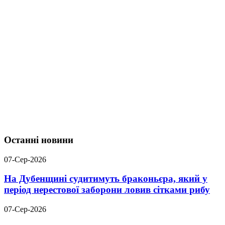
Останні новини
07-Сер-2026
На Дубенщині судитимуть браконьєра, який у
період нерестової заборони ловив сітками рибу
07-Сер-2026