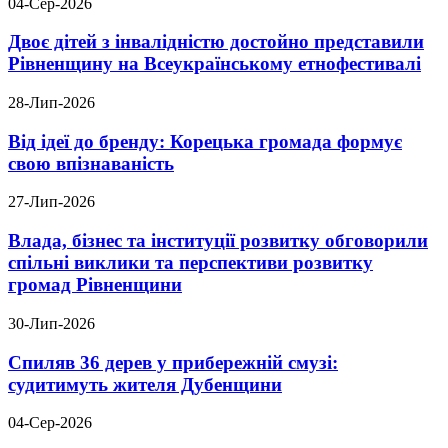
04-Сер-2026
Двоє дітей з інвалідністю достойно представили
Рівненщину на Всеукраїнському етнофестивалі
28-Лип-2026
Від ідеї до бренду: Корецька громада формує
свою впізнаваність
27-Лип-2026
Влада, бізнес та інституції розвитку обговорили
спільні виклики та перспективи розвитку
громад Рівненщини
30-Лип-2026
Спиляв 36 дерев у прибережній смузі:
судитимуть жителя Дубенщини
04-Сер-2026