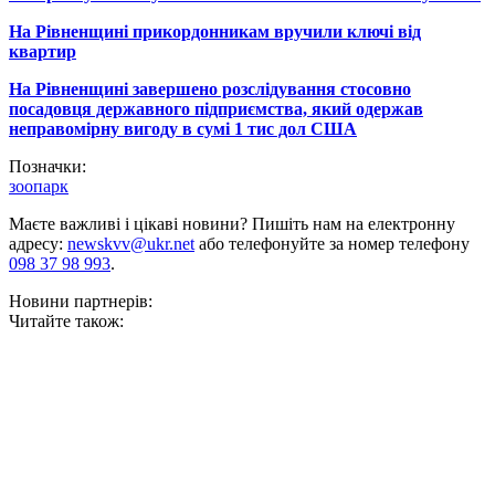
На Рівненщині прикордонникам вручили ключі від
квартир
На Рівненщині завершено розслідування стосовно
посадовця державного підприємства, який одержав
неправомірну вигоду в сумі 1 тис дол США
Позначки:
зоопарк
Маєте важливі і цікаві новини? Пишіть нам на електронну
адресу:
newskvv@ukr.net
або телефонуйте за номер телефону
098 37 98 993
.
Новини партнерів:
Читайте також: