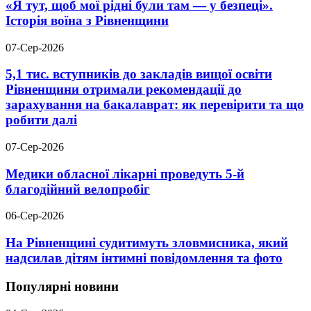
«Я тут, щоб мої рідні були там — у безпеці».
Історія воїна з Рівненщини
07-Сер-2026
5,1 тис. вступників до закладів вищої освіти
Рівненщини отримали рекомендації до
зарахування на бакалаврат: як перевірити та що
робити далі
07-Сер-2026
Медики обласної лікарні проведуть 5-й
благодійний велопробіг
06-Сер-2026
На Рівненщині судитимуть зловмисника, який
надсилав дітям інтимні повідомлення та фото
Популярні новини