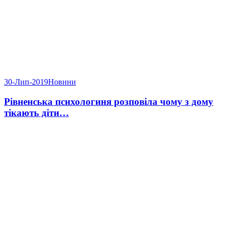
30-Лип-2019
Новини
Рівненська психологиня розповіла чому з дому
тікають діти…