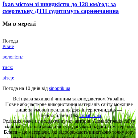
Їхав містом зі швидкістю до 128 км/год: за
смертельну ДТП судитимуть сарненчанина
Ми в мережі
Погода
Рівне
вологість:
тиск:
вітер:
Погода на 10 днів від
sinoptik.ua
Всі права захищені чинним законодавством України.
Повне або часткове використання матеріалів сайту можливе
лише за умови посилання (для інтернет-видань —
гіперпосилання) на
tomat.rv.ua
Редакція може не поділяти думку авторів. Адміністрація сайту
залишає за собою можливість редагувати надані їй матеріали.
Блоги
– це матеріали, які відображають винятково точку зору
автора. Редакція не несе відповідальність за публікації