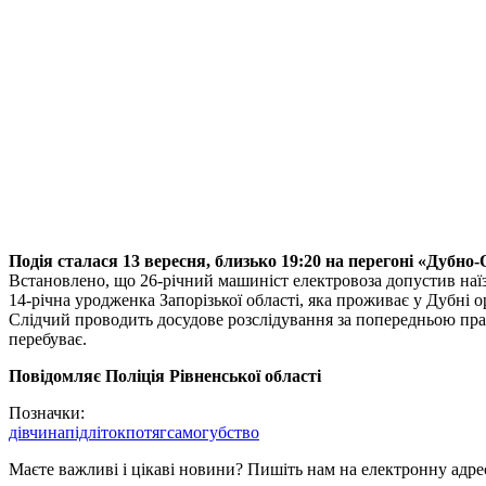
Подія сталася 13 вересня, близько 19:20 на перегоні «Дубно-
Встановлено, що 26-річний машиніст електровоза допустив наїзд
14-річна уродженка Запорізької області, яка проживає у Дубні о
Слідчий проводить досудове розслідування за попередньою право
перебуває.
Повідомляє Поліція Рівненської області
Позначки:
дівчина
підліток
потяг
самогубство
Маєте важливі і цікаві новини? Пишіть нам на електронну адре