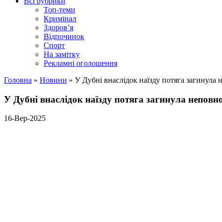
Всі рубрики
Топ-теми
Кримінал
Здоров’я
Відпочинок
Спорт
На замітку
Рекламні оголошення
Головна
»
Новини
»
У Дубні внаслідок наїзду потяга загинула 
У Дубні внаслідок наїзду потяга загинула неповн
16-Вер-2025