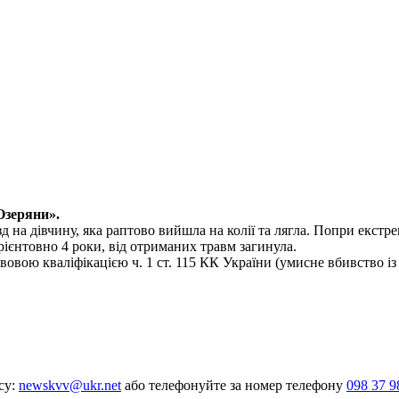
Озеряни».
 на дівчину, яка раптово вийшла на колії та лягла. Попри екстр
рієнтовно 4 роки, від отриманих травм загинула.
вою кваліфікацією ч. 1 ст. 115 КК України (умисне вбивство із 
су:
newskvv@ukr.net
або телефонуйте за номер телефону
098 37 9