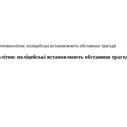
неповнолітня: поліцейські встановлюють обставини трагедії
олітня: поліцейські встановлюють обставини трагед