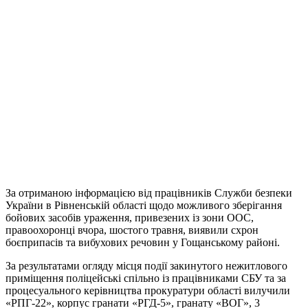
За отриманою інформацією від працівників Служби безпеки
України в Рівненській області щодо можливого зберігання
бойових засобів ураження, привезених із зони ООС,
правоохоронці вчора, шостого травня, виявили схрон
боєприпасів та вибухових речовин у Гощанському районі.
За результатами огляду місця події закинутого нежитлового
приміщення поліцейські спільно із працівниками СБУ та за
процесуального керівництва прокуратури області вилучили
«РПГ-22», корпус гранати «РГД-5», гранату «ВОГ», 3