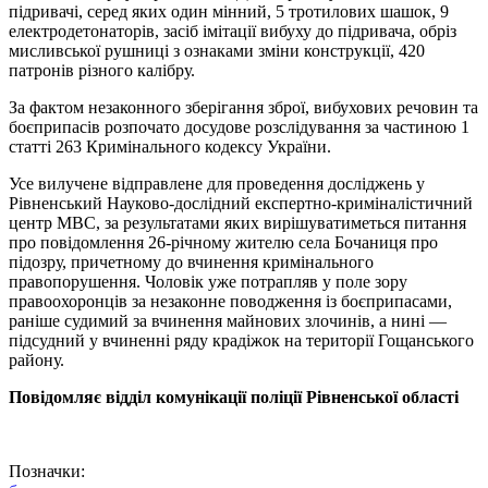
підривачі, серед яких один мінний, 5 тротилових шашок, 9
електродетонаторів, засіб імітації вибуху до підривача, обріз
мисливської рушниці з ознаками зміни конструкції, 420
патронів різного калібру.
За фактом незаконного зберігання зброї, вибухових речовин та
боєприпасів розпочато досудове розслідування за частиною 1
статті 263 Кримінального кодексу України.
Усе вилучене відправлене для проведення досліджень у
Рівненський Науково-дослідний експертно-криміналістичний
центр МВС, за результатами яких вирішуватиметься питання
про повідомлення 26-річному жителю села Бочаниця про
підозру, причетному до вчинення кримінального
правопорушення. Чоловік уже потрапляв у поле зору
правоохоронців за незаконне поводження із боєприпасами,
раніше судимий за вчинення майнових злочинів, а нині —
підсудний у вчиненні ряду крадіжок на території Гощанського
району.
Повідомляє відділ комунікації поліції Рівненської області
Позначки: