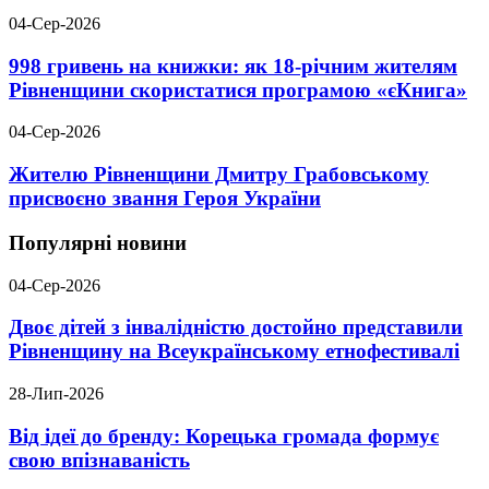
04-Сер-2026
998 гривень на книжки: як 18-річним жителям
Рівненщини скористатися програмою «єКнига»
04-Сер-2026
Жителю Рівненщини Дмитру Грабовському
присвоєно звання Героя України
Популярні новини
04-Сер-2026
Двоє дітей з інвалідністю достойно представили
Рівненщину на Всеукраїнському етнофестивалі
28-Лип-2026
Від ідеї до бренду: Корецька громада формує
свою впізнаваність