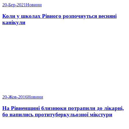
20-Бер-2021
Новини
Коли у школах Рівного розпочнуться весняні
канікули
20-Жов-2016
Новини
На Рівненщині близнюки потрапили до лікарні,
бо напились протитуберкульозної мікстури