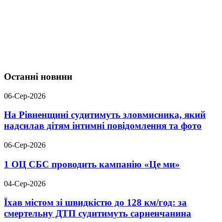
Останні новини
06-Сер-2026
На Рівненщині судитимуть зловмисника, який
надсилав дітям інтимні повідомлення та фото
06-Сер-2026
1 ОЦ СБС проводить кампанію «Це ми»
04-Сер-2026
Їхав містом зі швидкістю до 128 км/год: за
смертельну ДТП судитимуть сарненчанина