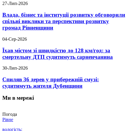
27-Лип-2026
Влада, бізнес та інституції розвитку обговорили
спільні виклики та перспективи розвитку
громад Рівненщини
04-Сер-2026
Їхав містом зі швидкістю до 128 км/год: за
смертельну ДТП судитимуть сарненчанина
30-Лип-2026
Спиляв 36 дерев у прибережній смузі:
судитимуть жителя Дубенщини
Ми в мережі
Погода
Рівне
вологість: