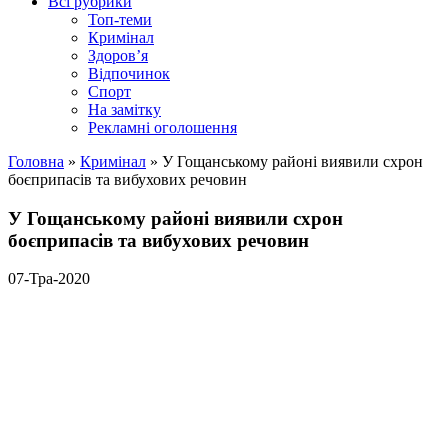
Всі рубрики
Топ-теми
Кримінал
Здоров’я
Відпочинок
Спорт
На замітку
Рекламні оголошення
Головна
»
Кримінал
»
У Гощанському районі виявили схрон
боєприпасів та вибухових речовин
У Гощанському районі виявили схрон
боєприпасів та вибухових речовин
07-Тра-2020