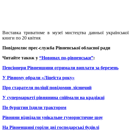
Виставка триватиме в музеї мистецтва давньої української
книги по 20 квітня
.
Повідомляє прес-служба Рівненської обласної ради
Читайте також у
“Новинах по-рівненськи”
:
Пенсіонери Рівненщини отримали виплати за березень
У Рівному обрали «Ліцеїста року»
Про старателя поліції повідомив лісничий
У супермаркеті рівнянина спіймали на крадіжці
По бурштин їздили трактором
Рівняни відвідали унікальне гумористичне шоу
На Рівненщині горіли дві господарські будівлі