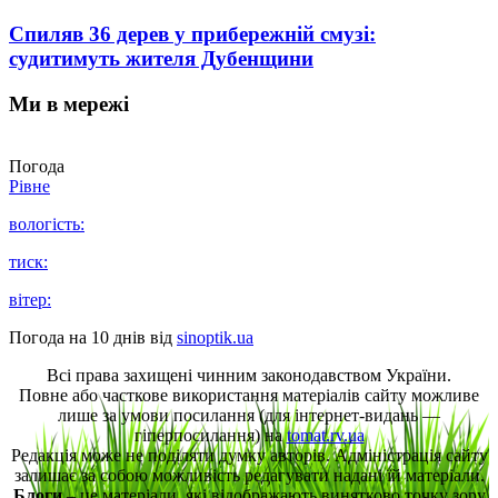
Спиляв 36 дерев у прибережній смузі:
судитимуть жителя Дубенщини
Ми в мережі
Погода
Рівне
вологість:
тиск:
вітер:
Погода на 10 днів від
sinoptik.ua
Всі права захищені чинним законодавством України.
Повне або часткове використання матеріалів сайту можливе
лише за умови посилання (для інтернет-видань —
гіперпосилання) на
tomat.rv.ua
Редакція може не поділяти думку авторів. Адміністрація сайту
залишає за собою можливість редагувати надані їй матеріали.
Блоги
– це матеріали, які відображають винятково точку зору