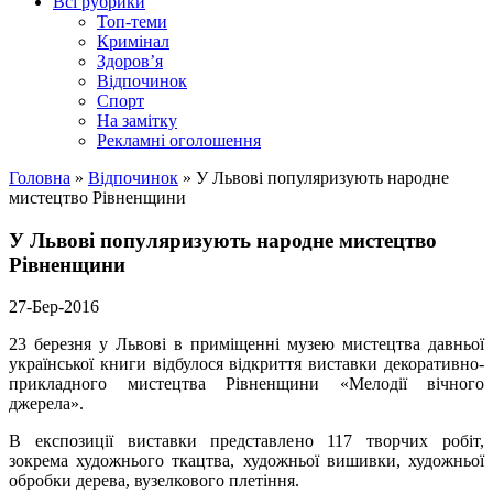
Всі рубрики
Топ-теми
Кримінал
Здоров’я
Відпочинок
Спорт
На замітку
Рекламні оголошення
Головна
»
Відпочинок
»
У Львові популяризують народне
мистецтво Рівненщини
У Львові популяризують народне мистецтво
Рівненщини
27-Бер-2016
23 березня у Львові в приміщенні музею мистецтва давньої
української книги відбулося відкриття виставки декоративно-
прикладного мистецтва Рівненщини «Мелодії вічного
джерела».
В експозиції виставки представлено 117 творчих робіт,
зокрема художнього ткацтва, художньої вишивки, художньої
обробки дерева, вузелкового плетіння.