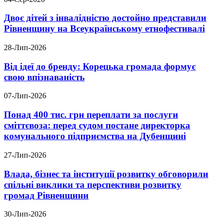
Двоє дітей з інвалідністю достойно представили
Рівненщину на Всеукраїнському етнофестивалі
28-Лип-2026
Від ідеї до бренду: Корецька громада формує
свою впізнаваність
07-Лип-2026
Понад 400 тис. грн переплати за послуги
сміттєвоза: перед судом постане директорка
комунального підприємства на Дубенщині
27-Лип-2026
Влада, бізнес та інституції розвитку обговорили
спільні виклики та перспективи розвитку
громад Рівненщини
30-Лип-2026