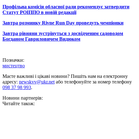
Профільна комісія обласної ради рекомендує затвердити
Статут РОІППО в новій редакції
Завтра розминку Rivne Run Day проведуть чемпіонки
Завтра рівняни зустрінуться з досвідченим садоводом
Богданом Гавриловичем Видюком
Позначки:
мистецтво
Маєте важливі і цікаві новини? Пишіть нам на електронну
адресу:
newskvv@ukr.net
або телефонуйте за номер телефону
098 37 98 993
.
Новини партнерів:
Читайте також: