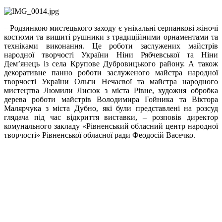
– Родзинкою мистецького заходу є унікальні серпанкові жіночі
костюми та вишиті рушники з традиційними орнаментами та
техніками виконання. Це роботи заслужених майстрів
народної творчості України Ніни Рябчевської та Ніни
Дем’янець із села Крупове Дубровицького району. А також
декоративне панно роботи заслуженого майстра народної
творчості України Ольги Нечаєвої та майстра народного
мистецтва Люмили Лисюк з міста Рівне, художня обробка
дерева роботи майстрів Володимира Гойника та Віктора
Малярчука з міста Дубно, які були представлені на розсуд
глядача під час відкриття виставки, – розповів директор
комунального закладу «Рівненський обласний центр народної
творчості» Рівненської обласної ради Феодосій Васечко.