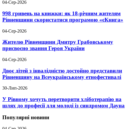
04-Сер-2026
998 гривень на книжки: як 18-річним жителям
Рівненщини скористатися програмою «єКнига»
04-Сер-2026
Жителю Рівненщини Дмитру Грабовському
присвоєно звання Героя України
04-Сер-2026
Двоє дітей з інвалідністю достойно представили
Рівненщину на Всеукраїнському етнофестивалі
30-Лип-2026
У Рівному хочуть перетворити хліботерапію на
шлях до професії для молоді із синдромом Дауна
Популярні новини
04-Сер-2026