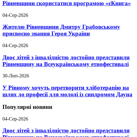
Рівненщини скористатися програмою «єКнига»
04-Сер-2026
Жителю Рівненщини Дмитру Грабовському
присвоєно звання Героя України
04-Сер-2026
Двоє дітей з інвалідністю достойно представили
Рівненщину на Всеукраїнському етнофестивалі
30-Лип-2026
У Рівному хочуть перетворити хліботерапію на
шлях до професії для молоді із синдромом Дауна
Популярні новини
04-Сер-2026
Двоє дітей з інвалідністю достойно представили