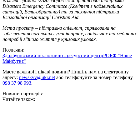
«Альянс громадського здоров’я» за фінансової підтримки
Disasters Emergency Committee (Комітет з надзвичайних
ситуацій, Великобританія) та за технічної підтримки
Благодійної організації Christian Aid.
Мета проекту – підтримка спільнот, спрямована на
забезпечення нагальних гуманітарних, соціальних та медичних
потреб й гідного життя у кризових умовах.
Позначки:
Здолбунівський інклюзивно - ресурсний центр
РОБФ "Наше
Майбутнє"
Маєте важливі і цікаві новини? Пишіть нам на електронну
адресу:
newskvv@ukr.net
або телефонуйте за номер телефону
098 37 98 993
.
Новини партнерів:
Читайте також: