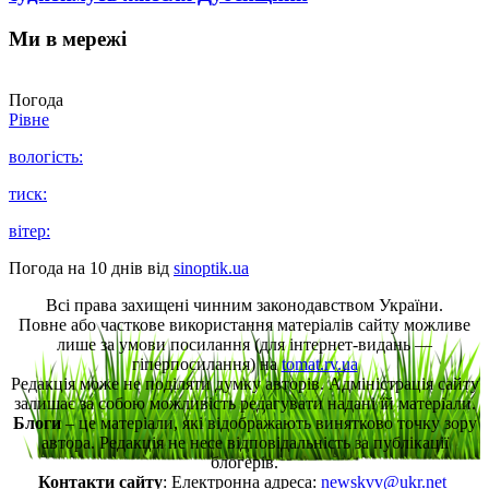
Ми в мережі
Погода
Рівне
вологість:
тиск:
вітер:
Погода на 10 днів від
sinoptik.ua
Всі права захищені чинним законодавством України.
Повне або часткове використання матеріалів сайту можливе
лише за умови посилання (для інтернет-видань —
гіперпосилання) на
tomat.rv.ua
Редакція може не поділяти думку авторів. Адміністрація сайту
залишає за собою можливість редагувати надані їй матеріали.
Блоги
– це матеріали, які відображають винятково точку зору
автора. Редакція не несе відповідальність за публікації
блогерів.
Контакти сайту
: Електронна адреса:
newskvv@ukr.net