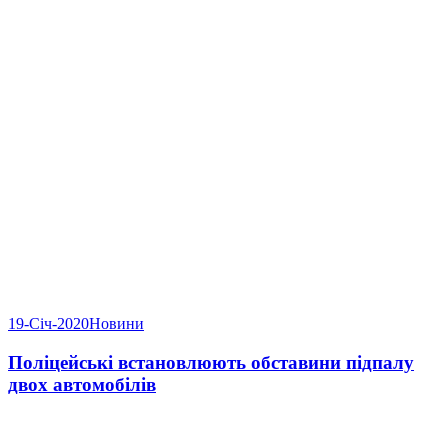
19-Січ-2020
Новини
Поліцейські встановлюють обставини підпалу
двох автомобілів