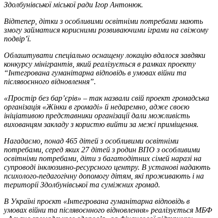
Здолбунівської міської ради Ігор Антонюк.
Відтепер, дітки з особливими освітніми потребами мають
змогу займатися корисними розвиваючими іграми на свіжому
подвір’ї.
Облаштувати спеціально оснащену локацію вдалося завдяки
конкурсу мінігрантів, який реалізується в рамках проекту
“Інтегрована гуманітарна відповідь в умовах війни та
післявоєнного відновлення”.
«Простір без бар’єрів» – так назвали свій проект громадська
організація «Жінки в громаді» й недаремно, адже своєю
ініціативою представники організації дали можливість
вихованцям закладу з користю вийти за межі приміщення.
Нагадаємо, понад 465 дітей з особливими освітніми
потребами, серед яких 27 дітей з родин ВПО з особливими
освітніми потребами, діти з багатодітних сімей наразі на
супроводі інклюзивно-ресурсного центру. В установі надають
психолого-педагогічну допомогу дітям, які проживають і на
території Здолбунівської та суміжних громад.
В Україні проєкт «Інтегрована гуманітарна відповідь в
умовах війни та післявоєнного відновлення» реалізується МБФ