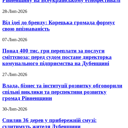
Рівненщину на Всеукраїнському етнофестивалі
28-Лип-2026
Від ідеї до бренду: Корецька громада формує
свою впізнаваність
07-Лип-2026
Понад 400 тис. грн переплати за послуги
сміттєвоза: перед судом постане директорка
комунального підприємства на Дубенщині
27-Лип-2026
Влада, бізнес та інституції розвитку обговорили
спільні виклики та перспективи розвитку
громад Рівненщини
30-Лип-2026
Спиляв 36 дерев у прибережній смузі:
судитимуть жителя Дубенщини