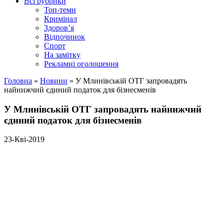
Всі рубрики
Топ-теми
Кримінал
Здоров’я
Відпочинок
Спорт
На замітку
Рекламні оголошення
Головна
»
Новини
»
У Млинівській ОТГ запровадять
найнижчий єдиний податок для бізнесменів
У Млинівській ОТГ запровадять найнижчий
єдиний податок для бізнесменів
23-Кві-2019