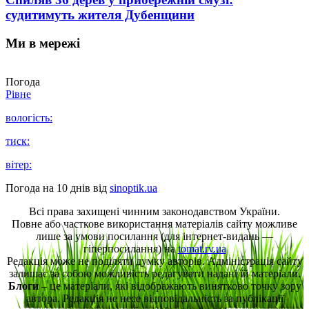
судитимуть жителя Дубенщини
Ми в мережі
Погода
Рівне
вологість:
тиск:
вітер:
Погода на 10 днів від
sinoptik.ua
Всі права захищені чинним законодавством України.
Повне або часткове використання матеріалів сайту можливе
лише за умови посилання (для інтернет-видань —
гіперпосилання) на
tomat.rv.ua
Редакція може не поділяти думку авторів. Адміністрація сайту
залишає за собою можливість редагувати надані їй матеріали.
Блоги
– це матеріали, які відображають винятково точку зору
автора. Редакція не несе відповідальність за публікації