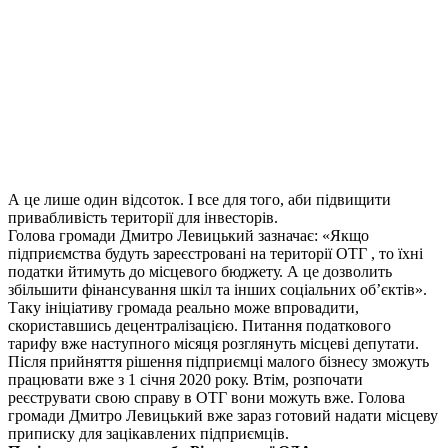
А це лише один відсоток. І все для того, аби підвищити
привабливість території для інвесторів.
Голова громади Дмитро Левицький зазначає: «Якщо
підприємства будуть зареєстровані на території ОТГ , то їхні
податки йтимуть до місцевого бюджету. А це дозволить
збільшити фінансування шкіл та інших соціальних об’єктів».
Таку ініціативу громада реально може впровадити,
скориставшись децентралізацією. Питання податкового
тарифу вже наступного місяця розглянуть місцеві депутати.
Після прийняття рішення підприємці малого бізнесу зможуть
працювати вже з 1 січня 2020 року. Втім, розпочати
реєструвати свою справу в ОТГ вони можуть вже. Голова
громади Дмитро Левицький вже зараз готовий надати місцеву
приписку для зацікавлених підприємців.