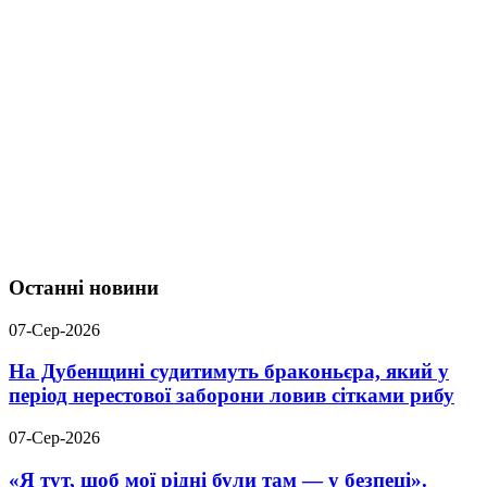
Останні новини
07-Сер-2026
На Дубенщині судитимуть браконьєра, який у
період нерестової заборони ловив сітками рибу
07-Сер-2026
«Я тут, щоб мої рідні були там — у безпеці».