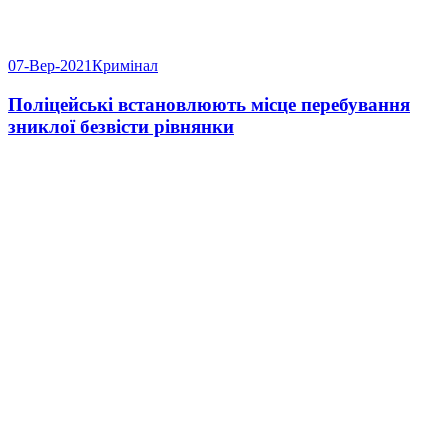
07-Вер-2021
Кримінал
Поліцейські встановлюють місце перебування
зниклої безвісти рівнянки