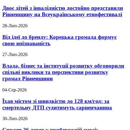
Двоє дітей з інвалідністю достойно представили
Рівненщину на Всеукраїнському етнофестивалі
28-Лип-2026
Від ідеї до бренду: Корецька громада формує
свою впізнаваність
27-Лип-2026
Влада, бізнес та інституції розвитку обговорили
спільні виклики та перспективи розвитку
громад Рівненщини
04-Сер-2026
Їхав містом зі швидкістю до 128 км/год: за
смертельну ДТП судитимуть сарненчанина
30-Лип-2026
Спиляв 36 дерев у прибережній смузі: