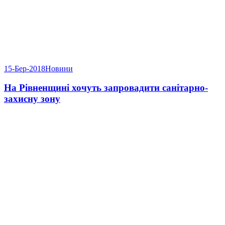
15-Бер-2018
Новини
На Рівненщині хочуть запровадити санітарно-
захисну зону