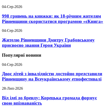
04-Сер-2026
998 гривень на книжки: як 18-річним жителям
Рівненщини скористатися програмою «єКнига»
04-Сер-2026
Жителю Рівненщини Дмитру Грабовському
присвоєно звання Героя України
Популярні новини
04-Сер-2026
Двоє дітей з інвалідністю достойно представили
Рівненщину на Всеукраїнському етнофестивалі
28-Лип-2026
Від ідеї до бренду: Корецька громада формує
свою впізнаваність