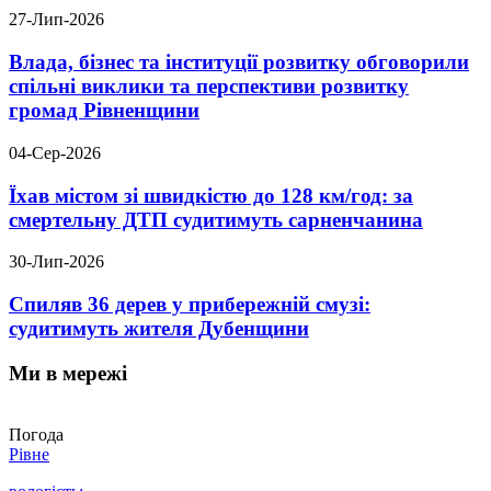
27-Лип-2026
Влада, бізнес та інституції розвитку обговорили
спільні виклики та перспективи розвитку
громад Рівненщини
04-Сер-2026
Їхав містом зі швидкістю до 128 км/год: за
смертельну ДТП судитимуть сарненчанина
30-Лип-2026
Спиляв 36 дерев у прибережній смузі:
судитимуть жителя Дубенщини
Ми в мережі
Погода
Рівне