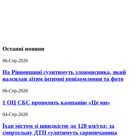
Останні новини
06-Сер-2026
На Рівненщині судитимуть зловмисника, який
надсилав дітям інтимні повідомлення та фото
06-Сер-2026
1 ОЦ СБС проводить кампанію «Це ми»
04-Сер-2026
Їхав містом зі швидкістю до 128 км/год: за
смертельну ДТП судитимуть сарненчанина