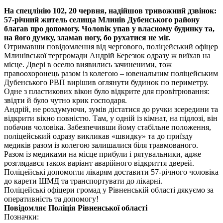
На спецлінію 102, 20 червня, надійшов тривожний дзвінок:
57-річний житель селища Млинів Дубенського району
благав про допомогу. Чоловік упав у власному будинку та,
на його думку, зламав ногу, бо рухатися не міг.
Отримавши повідомлення від чергового, поліцейський офіцер
Млинівської тергромади Андрій Березюк одразу ж виїхав на
місце. Двері в оселю виявились зачиненими, тож
правоохоронець разом із колегою – ювенальним поліцейським
Дубенського РВП вирішив оглянути будинок по периметру.
Одне з пластикових вікон було відкрите для провітрювання:
звідти й було чутно крик господаря.
Андрій, не роздумуючи, зумів дістатися до ручки зсередини та
відкрити вікно повністю. Там, у одній із кімнат, на підлозі, він
побачив чоловіка. Забезпечивши йому стабільне положення,
поліцейський одразу викликав «швидку» та до приїзду
медиків разом із колегою залишалися біля травмованого.
Разом із медиками на місце прибули і рятувальники, адже
розглядався також варіант аварійного відкриття дверей.
Поліцейські допомогли лікарям доставити 57-річного чоловіка
до карети ШМД та транспортувати до лікарні.
Поліцейські офіцери громад у Рівненській області дякуємо за
оперативність та допомогу!
Повідомляє Поліція Рівненської області
Позначки: