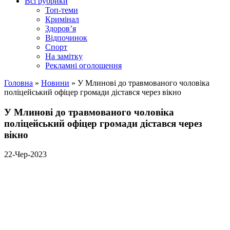
Всі рубрики
Топ-теми
Кримінал
Здоров’я
Відпочинок
Спорт
На замітку
Рекламні оголошення
Головна
»
Новини
»
У Млинові до травмованого чоловіка
поліцейський офіцер громади дістався через вікно
У Млинові до травмованого чоловіка
поліцейський офіцер громади дістався через
вікно
22-Чер-2023