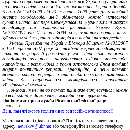
щорічний національний пам’ятний день в Україні, що припадає
на третю неділю травня. Указом президента України Леоніда
Кучми №1181/2000 від 31 жовтня 2000 року День пам’яті
жертв голодоморів, який відзначався кожної четвертої
суботи листопада перейменовувався на «День пам’яті жертв
голодомору та політичних репресій». Указом Кучми
№797/2004 від 15 липня 2004 року встановлювалася назва
«День пам’яті жертв голодоморів та політичних репресій».
Указом Президента України Віктора Ющенка №431/2007
від 21 травня 2007 року дні пам’яті жертв голодоморів та
політичних репресій розведено у часі. День пам’яті жертв
голодоморів залишився щочетвертої суботи листопада,
натомість, третя неділя травня встановлена Днем пам’яті
жертв політичних репресій. Традиційно, в День пам’яті
жертв політичних репресій вищі особи держави покладають
квіти до національного меморіального заповідника
«Биківнянські могили».
Покладання квітів до пам’ятних знаків відбувається також
по всій країні, відбуваються жалобні віче і церемонії.
Повідомляє прес-служба Рівненської міської ради
Позначки:
День пам'яті жертв політичних репресій
жертви
репресії
Маєте важливі і цікаві новини? Пишіть нам на електронну
адресу:
newskvv@ukr.net
або телефонуйте за номер телефону