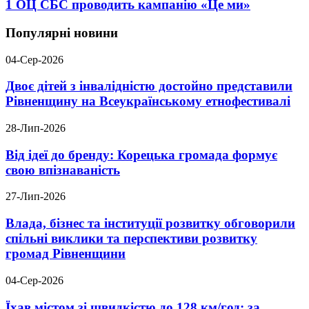
1 ОЦ СБС проводить кампанію «Це ми»
Популярні новини
04-Сер-2026
Двоє дітей з інвалідністю достойно представили
Рівненщину на Всеукраїнському етнофестивалі
28-Лип-2026
Від ідеї до бренду: Корецька громада формує
свою впізнаваність
27-Лип-2026
Влада, бізнес та інституції розвитку обговорили
спільні виклики та перспективи розвитку
громад Рівненщини
04-Сер-2026
Їхав містом зі швидкістю до 128 км/год: за