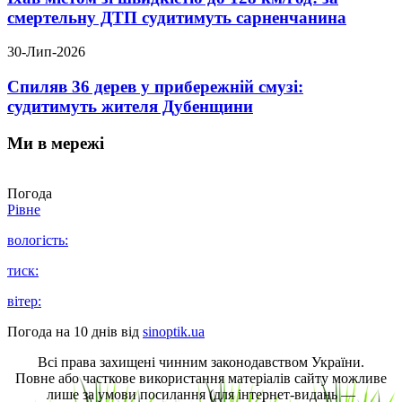
смертельну ДТП судитимуть сарненчанина
30-Лип-2026
Спиляв 36 дерев у прибережній смузі:
судитимуть жителя Дубенщини
Ми в мережі
Погода
Рівне
вологість:
тиск:
вітер:
Погода на 10 днів від
sinoptik.ua
Всі права захищені чинним законодавством України.
Повне або часткове використання матеріалів сайту можливе
лише за умови посилання (для інтернет-видань —