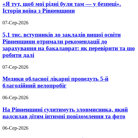
«Я тут, щоб мої рідні були там — у безпеці».
Історія воїна з Рівненщини
07-Сер-2026
5,1 тис. вступників до закладів вищої освіти
Рівненщини отримали рекомендації до
зарахування на бакалаврат: як перевірити та що
робити далі
07-Сер-2026
Медики обласної лікарні проведуть 5-й
благодійний велопробіг
06-Сер-2026
На Рівненщині судитимуть зловмисника, який
надсилав дітям інтимні повідомлення та фото
06-Сер-2026