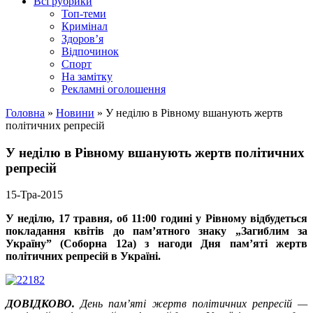
Всі рубрики
Топ-теми
Кримінал
Здоров’я
Відпочинок
Спорт
На замітку
Рекламні оголошення
Головна
»
Новини
»
У неділю в Рівному вшанують жертв
політичних репресій
У неділю в Рівному вшанують жертв політичних
репресій
15-Тра-2015
У неділю, 17 травня, об 11:00 годині у Рівному відбудеться
покладання квітів до пам’ятного знаку „Загиблим за
Україну” (Соборна 12а) з нагоди Дня пам’яті жертв
політичних репресій в Україні.
ДОВІДКОВО.
День пам’яті жертв політичних репресій —