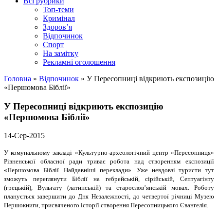
Всі рубрики
Топ-теми
Кримінал
Здоров’я
Відпочинок
Спорт
На замітку
Рекламні оголошення
Головна
»
Відпочинок
»
У Пересопниці відкриють експозицію
«Першомова Біблії»
У Пересопниці відкриють експозицію
«Першомова Біблії»
14-Сер-2015
У комунальному закладі «Культурно-археологічний центр «Пересопниця»
Рівненської обласної ради триває робота над створенням експозиції
«Першомова Біблії. Найдавніші переклади». Уже невдовзі туристи тут
зможуть переглянути Біблії на гебрейській, сірійській, Септуагінту
(грецькій), Вульгату (латинській) та старослов’янській мовах. Роботу
планується завершити до Дня Незалежності, до четвертої річниці Музею
Першокниги, присвяченого історії створення Пересопницького Євангелія.