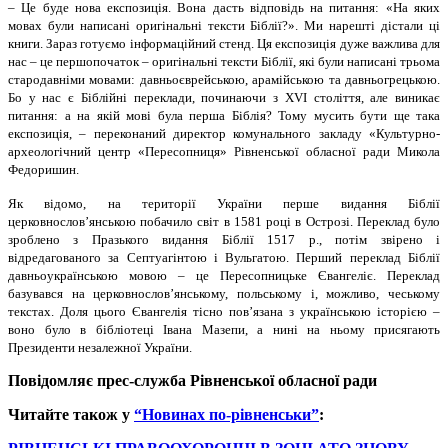
– Це буде нова експозиція. Вона дасть відповідь на питання: «На яких
мовах були написані оригінальні тексти Біблії?». Ми нарешті дістали ці
книги. Зараз готуємо інформаційний стенд. Ця експозиція дуже важлива для
нас – це першопочаток – оригінальні тексти Біблії, які були написані трьома
стародавніми мовами: давньоєврейською, арамійською та давньогрецькою.
Бо у нас є Біблійні переклади, починаючи з ХVІ століття, але виникає
питання: а на якій мові була перша Біблія? Тому мусить бути ще така
експозиція, – переконаний директор комунального закладу «Культурно-
археологічний центр «Пересопниця» Рівненської обласної ради Микола
Федоришин.
Як відомо, на території України перше видання Біблії
церковнослов’янською побачило світ в 1581 році в Острозі. Переклад було
зроблено з Празького видання Біблії 1517 р., потім звірено і
відредагованого за Септуагінтою і Вульгатою. Перший переклад Біблії
давньоукраїнською мовою – це Пересопницьке Євангеліє. Переклад
базувався на церковнослов’янському, польському і, можливо, чеському
текстах. Доля цього Євангелія тісно пов’язана з українською історією –
воно було в бібліотеці Івана Мазепи, а нині на ньому присягають
Президенти незалежної України.
Повідомляє прес-служба Рівненської обласної ради
Читайте також у
“Новинах по-рівненськи”
: