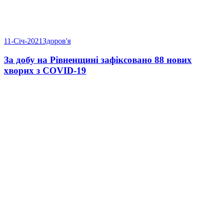
11-Січ-2021
Здоров'я
За добу на Рівненщині зафіксовано 88 нових
хворих з COVID-19