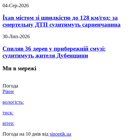
04-Сер-2026
Їхав містом зі швидкістю до 128 км/год: за
смертельну ДТП судитимуть сарненчанина
30-Лип-2026
Спиляв 36 дерев у прибережній смузі:
судитимуть жителя Дубенщини
Ми в мережі
Погода
Рівне
вологість:
тиск:
вітер:
Погода на 10 днів від
sinoptik.ua