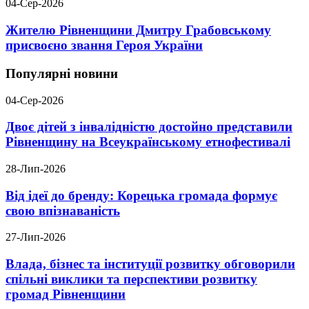
04-Сер-2026
Жителю Рівненщини Дмитру Грабовському
присвоєно звання Героя України
Популярні новини
04-Сер-2026
Двоє дітей з інвалідністю достойно представили
Рівненщину на Всеукраїнському етнофестивалі
28-Лип-2026
Від ідеї до бренду: Корецька громада формує
свою впізнаваність
27-Лип-2026
Влада, бізнес та інституції розвитку обговорили
спільні виклики та перспективи розвитку
громад Рівненщини