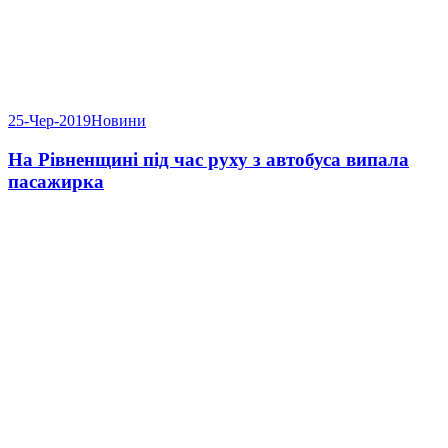
25-Чер-2019
Новини
На Рівненщині під час руху з автобуса випала
пасажирка