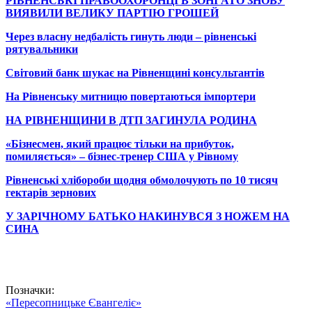
РІВНЕНСЬКІ ПРАВООХОРОНЦІ В ЗОНІ АТО ЗНОВУ
ВИЯВИЛИ ВЕЛИКУ ПАРТІЮ ГРОШЕЙ
Через власну недбалість гинуть люди – рівненські
рятувальники
Світовий банк шукає на Рівненщині консультантів
На Рівненську митницю повертаються імпортери
НА РІВНЕНЩИНИ В ДТП ЗАГИНУЛА РОДИНА
«Бізнесмен, який працює тільки на прибуток,
помиляється» – бізнес-тренер США у Рівному
Рівненські хлібороби щодня обмолочують по 10 тисяч
гектарів зернових
У ЗАРІЧНОМУ БАТЬКО НАКИНУВСЯ З НОЖЕМ НА
СИНА
Позначки:
«Пересопницьке Євангеліє»