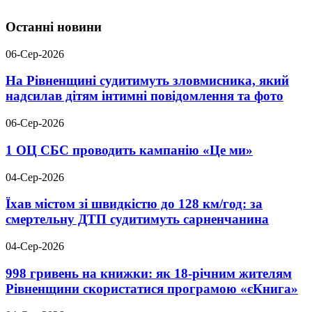
Останні новини
06-Сер-2026
На Рівненщині судитимуть зловмисника, який
надсилав дітям інтимні повідомлення та фото
06-Сер-2026
1 ОЦ СБС проводить кампанію «Це ми»
04-Сер-2026
Їхав містом зі швидкістю до 128 км/год: за
смертельну ДТП судитимуть сарненчанина
04-Сер-2026
998 гривень на книжки: як 18-річним жителям
Рівненщини скористатися програмою «єКнига»