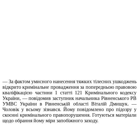
— За фактом умисного нанесення тяжких тілесних ушкоджень
відкрито кримінальне провадження за попередньою правовою
кваліфікацією частини 1 статті 121 Кримінального кодексу
України, — повідомив заступник начальника Рівненського РВ
УМВС України в Рівненській області Віталій Дмищук. —
Чоловік у всьому зізнався. Йому повідомлено про підозру у
скоєнні кримінального правопорушення. Готуються матеріали
щодо обрання йому міри запобіжного заходу.