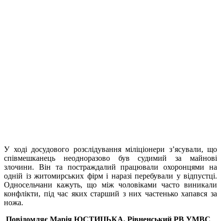
У ході досудового розслідування міліціонери з’ясували, що
співмешканець неодноразово був судимий за майнові
злочини. Він та постраждалий працювали охоронцями на
одній із житомирських фірм і наразі перебували у відпустці.
Односельчани кажуть, що між чоловіками часто виникали
конфлікти, під час яких старший з них частенько хапався за
ножа.
Повідомляє
Марія ЮСТИЦЬКА,
Рівненський РВ УМВС