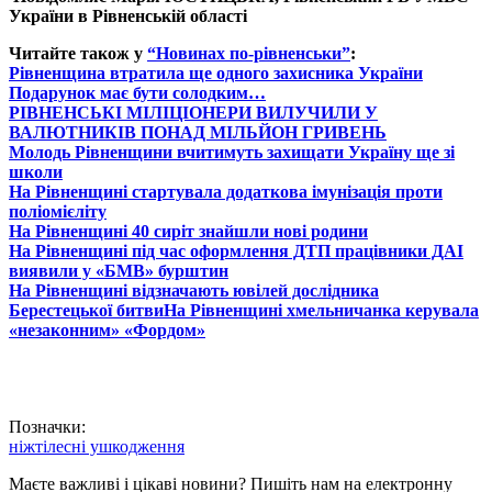
України
в Рівненській області
Читайте також у
“Новинах по-рівненськи”
:
Рівненщина втратила ще одного захисника України
Подарунок має бути солодким…
РІВНЕНСЬКІ МІЛІЦІОНЕРИ ВИЛУЧИЛИ У
ВАЛЮТНИКІВ ПОНАД МІЛЬЙОН ГРИВЕНЬ
Молодь Рівненщини вчитимуть захищати Україну ще зі
школи
На Рівненщині стартувала додаткова імунізація проти
поліомієліту
На Рівненщині 40 сиріт знайшли нові родини
На Рівненщині під час оформлення ДТП працівники ДАІ
виявили у «БМВ» бурштин
На Рівненщині відзначають ювілей дослідника
Берестецької битви
На Рівненщині хмельничанка керувала
«незаконним» «Фордом»
Позначки:
ніж
тілесні ушкодження
Маєте важливі і цікаві новини? Пишіть нам на електронну