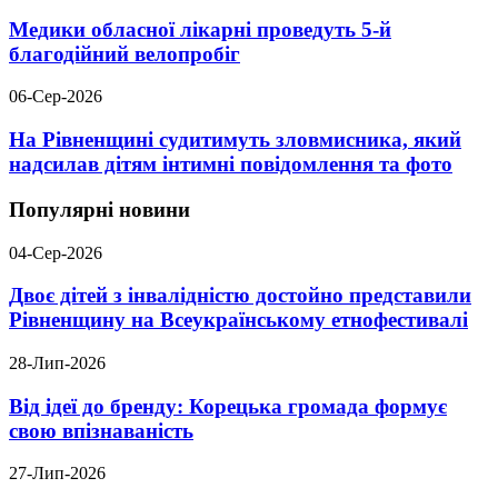
Медики обласної лікарні проведуть 5-й
благодійний велопробіг
06-Сер-2026
На Рівненщині судитимуть зловмисника, який
надсилав дітям інтимні повідомлення та фото
Популярні новини
04-Сер-2026
Двоє дітей з інвалідністю достойно представили
Рівненщину на Всеукраїнському етнофестивалі
28-Лип-2026
Від ідеї до бренду: Корецька громада формує
свою впізнаваність
27-Лип-2026