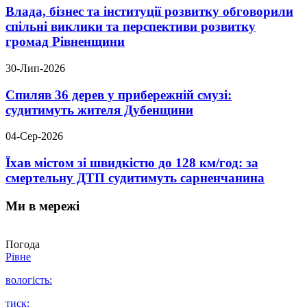
Влада, бізнес та інституції розвитку обговорили
спільні виклики та перспективи розвитку
громад Рівненщини
30-Лип-2026
Спиляв 36 дерев у прибережній смузі:
судитимуть жителя Дубенщини
04-Сер-2026
Їхав містом зі швидкістю до 128 км/год: за
смертельну ДТП судитимуть сарненчанина
Ми в мережі
Погода
Рівне
вологість:
тиск: