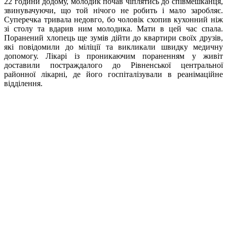
22 години додому, молодик почав чіплятись до співмешканця,
звинувачуючи, що той нічого не робить і мало заробляє.
Суперечка тривала недовго, бо чоловік схопив кухонний ніж
зі столу та вдарив ним молодика. Мати в цей час спала.
Поранений хлопець ще зумів дійти до квартири своїх друзів,
які повідомили до міліції та викликали швидку медичну
допомогу. Лікарі із проникаючим пораненням у живіт
доставили постраждалого до Рівненської центральної
районної лікарні, де його госпіталізували в реанімаційне
відділення.