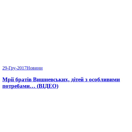
29-Гру-2017
Новини
Мрії братів Вишневських, дітей з особливими
потребами… (ВІДЕО)