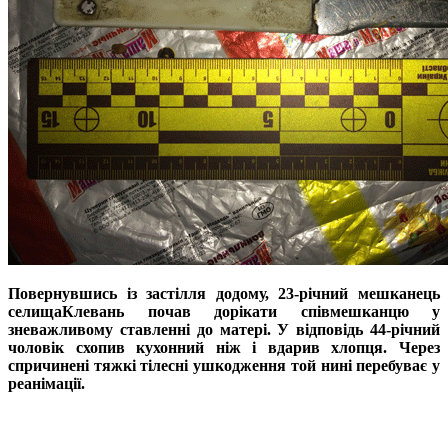
Повернувшись із застілля додому, 23-річний мешканець
селищаКлевань почав дорікати співмешканцю у
зневажливому ставленні до матері. У відповідь 44-річний
чоловік схопив кухонний ніж і вдарив хлопця. Через
спричинені тяжкі тілесні ушкодження той нині перебуває у
реанімації.