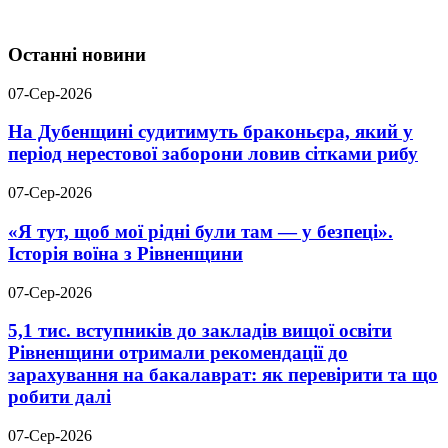
Останні новини
07-Сер-2026
На Дубенщині судитимуть браконьєра, який у
період нерестової заборони ловив сітками рибу
07-Сер-2026
«Я тут, щоб мої рідні були там — у безпеці».
Історія воїна з Рівненщини
07-Сер-2026
5,1 тис. вступників до закладів вищої освіти
Рівненщини отримали рекомендації до
зарахування на бакалаврат: як перевірити та що
робити далі
07-Сер-2026