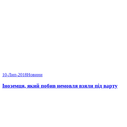
10-Лип-2018
Новини
Іноземця, який побив немовля взяли під варту