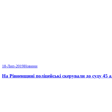
18-Лип-2019
Новини
На Рівненщині поліцейські скерували до суду 45