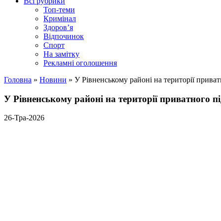
Всі рубрики
Топ-теми
Кримінал
Здоров’я
Відпочинок
Спорт
На замітку
Рекламні оголошення
Головна
»
Новини
»
У Рівненському районі на території приват
У Рівненському районі на території приватного п
26-Тра-2026