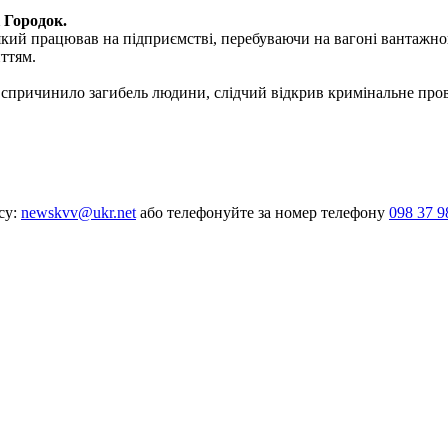
і Городок.
кий працював на підприємстві, перебуваючи на вагоні вантажног
иттям.
о спричинило загибель людини, слідчий відкрив кримінальне про
су:
newskvv@ukr.net
або телефонуйте за номер телефону
098 37 9