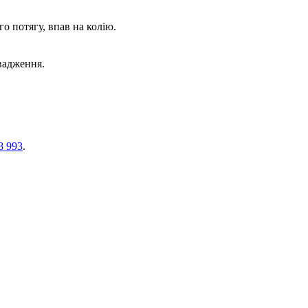
о потягу, впав на колію.
вадження.
8 993
.