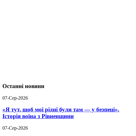
Останні новини
07-Сер-2026
«Я тут, щоб мої рідні були там — у безпеці».
Історія воїна з Рівненщини
07-Сер-2026