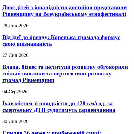
Двоє дітей з інвалідністю достойно представили
Рівненщину на Всеукраїнському етнофестивалі
28-Лип-2026
Від ідеї до бренду: Корецька громада формує
свою впізнаваність
27-Лип-2026
Влада, бізнес та інституції розвитку обговорили
спільні виклики та перспективи розвитку
громад Рівненщини
04-Сер-2026
Їхав містом зі швидкістю до 128 км/год: за
смертельну ДТП судитимуть сарненчанина
30-Лип-2026
Спиляв 36 дерев у прибережній смузі: