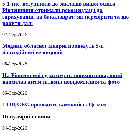
5,1 тис. вступників до закладів вищої освіти
Рівненщини отримали рекомендації до
зарахування на бакалаврат: як перевірити та що
робити далі
07-Сер-2026
Медики обласної лікарні проведуть 5-й
благодійний велопробіг
06-Сер-2026
На Рівненщині судитимуть зловмисника, який
надсилав дітям інтимні повідомлення та фото
06-Сер-2026
1 ОЦ СБС проводить кампанію «Це ми»
Популярні новини
04-Сер-2026