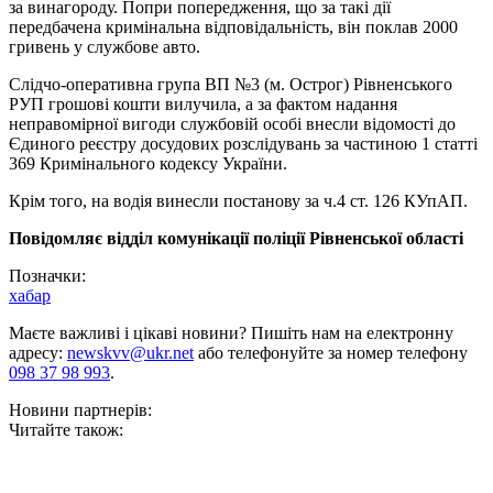
за винагороду. Попри попередження, що за такі дії
передбачена кримінальна відповідальність, він поклав 2000
гривень у службове авто.
Слідчо-оперативна група ВП №3 (м. Острог) Рівненського
РУП грошові кошти вилучила, а за фактом надання
неправомірної вигоди службовій особі внесли відомості до
Єдиного реєстру досудових розслідувань за частиною 1 статті
369 Кримінального кодексу України.
Крім того, на водія винесли постанову за ч.4 ст. 126 КУпАП.
Повідомляє відділ комунікації поліції Рівненської області
Позначки:
хабар
Маєте важливі і цікаві новини? Пишіть нам на електронну
адресу:
newskvv@ukr.net
або телефонуйте за номер телефону
098 37 98 993
.
Новини партнерів:
Читайте також: