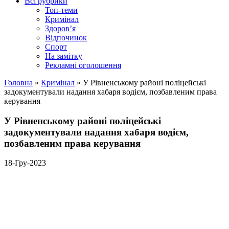
Всі рубрики
Топ-теми
Кримінал
Здоров’я
Відпочинок
Спорт
На замітку
Рекламні оголошення
Головна
»
Кримінал
»
У Рівненському районі поліцейські
задокументували надання хабаря водієм, позбавленим права
керування
У Рівненському районі поліцейські
задокументували надання хабаря водієм,
позбавленим права керування
18-Гру-2023