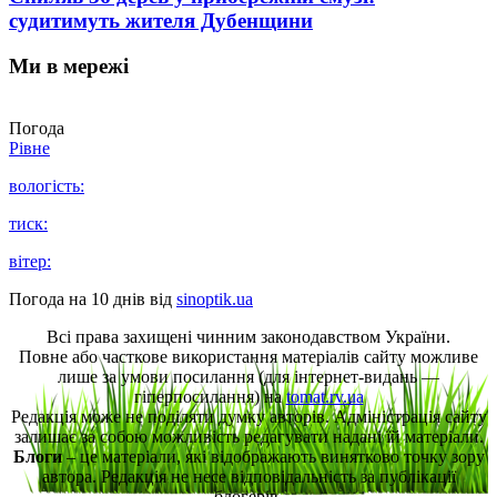
судитимуть жителя Дубенщини
Ми в мережі
Погода
Рівне
вологість:
тиск:
вітер:
Погода на 10 днів від
sinoptik.ua
Всі права захищені чинним законодавством України.
Повне або часткове використання матеріалів сайту можливе
лише за умови посилання (для інтернет-видань —
гіперпосилання) на
tomat.rv.ua
Редакція може не поділяти думку авторів. Адміністрація сайту
залишає за собою можливість редагувати надані їй матеріали.
Блоги
– це матеріали, які відображають винятково точку зору
автора. Редакція не несе відповідальність за публікації
блогерів.