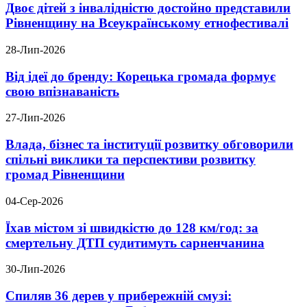
Двоє дітей з інвалідністю достойно представили
Рівненщину на Всеукраїнському етнофестивалі
28-Лип-2026
Від ідеї до бренду: Корецька громада формує
свою впізнаваність
27-Лип-2026
Влада, бізнес та інституції розвитку обговорили
спільні виклики та перспективи розвитку
громад Рівненщини
04-Сер-2026
Їхав містом зі швидкістю до 128 км/год: за
смертельну ДТП судитимуть сарненчанина
30-Лип-2026
Спиляв 36 дерев у прибережній смузі: