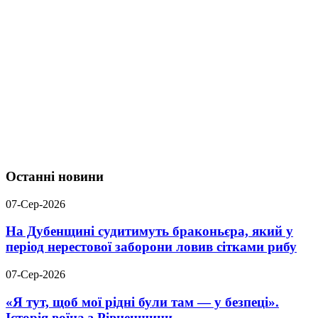
Останні новини
07-Сер-2026
На Дубенщині судитимуть браконьєра, який у
період нерестової заборони ловив сітками рибу
07-Сер-2026
«Я тут, щоб мої рідні були там — у безпеці».
Історія воїна з Рівненщини