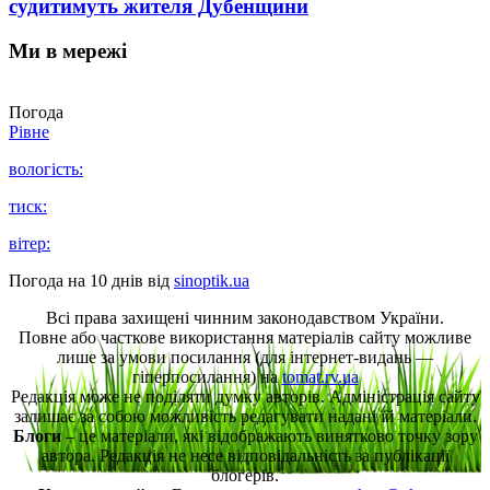
судитимуть жителя Дубенщини
Ми в мережі
Погода
Рівне
вологість:
тиск:
вітер:
Погода на 10 днів від
sinoptik.ua
Всі права захищені чинним законодавством України.
Повне або часткове використання матеріалів сайту можливе
лише за умови посилання (для інтернет-видань —
гіперпосилання) на
tomat.rv.ua
Редакція може не поділяти думку авторів. Адміністрація сайту
залишає за собою можливість редагувати надані їй матеріали.
Блоги
– це матеріали, які відображають винятково точку зору
автора. Редакція не несе відповідальність за публікації
блогерів.