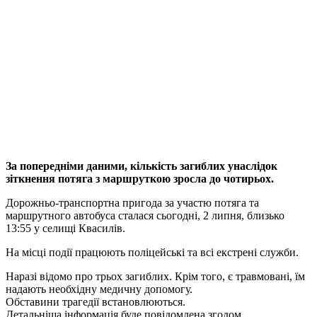
За попередніми даними, кількість загиблих унаслідок
зіткнення потяга з маршруткою зросла до чотирьох.
Дорожньо-транспортна пригода за участю потяга та
маршрутного автобуса сталася сьогодні, 2 липня, близько
13:55 у селищі Квасилів.
На місці події працюють поліцейські та всі екстрені служби.
Наразі відомо про трьох загиблих. Крім того, є травмовані, їм
надають необхідну медичну допомогу.
Обставини трагедії встановлюються.
Детальніша інформація буде повідомлена згодом.