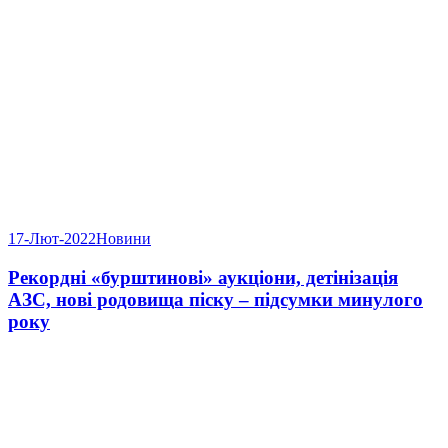
17-Лют-2022
Новини
Рекордні «бурштинові» аукціони, детінізація
АЗС, нові родовища піску – підсумки минулого
року