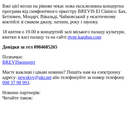
Вже цієї весни на рівнян чекає нова ексклюзивна концертна
програма від симфонічного оркестру BREVIS El Claіsico: Бах,
Бетховен, Моцарт, Вівальді, Чайковський у екзотичному
коктейлі зі смаком джазу, латини, року і лаунжу.
18 квітня о 19.00 в концертній залі міського палацу культури,
квитки в касі палацу та на сайті
rivne.karabas.com
Довідки за тел 0984685265
Позначки:
BREVIS
концерт
Маєте важливі і цікаві новини? Пишіть нам на електронну
адресу:
newskvv@ukr.net
або телефонуйте за номер телефону
098 37 98 993
.
Новини партнерів:
Читайте також: