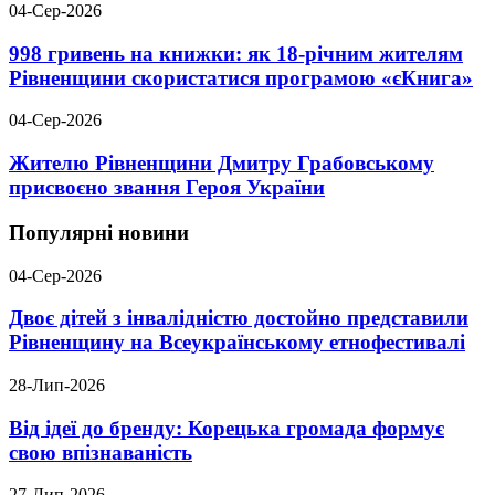
04-Сер-2026
998 гривень на книжки: як 18-річним жителям
Рівненщини скористатися програмою «єКнига»
04-Сер-2026
Жителю Рівненщини Дмитру Грабовському
присвоєно звання Героя України
Популярні новини
04-Сер-2026
Двоє дітей з інвалідністю достойно представили
Рівненщину на Всеукраїнському етнофестивалі
28-Лип-2026
Від ідеї до бренду: Корецька громада формує
свою впізнаваність
27-Лип-2026