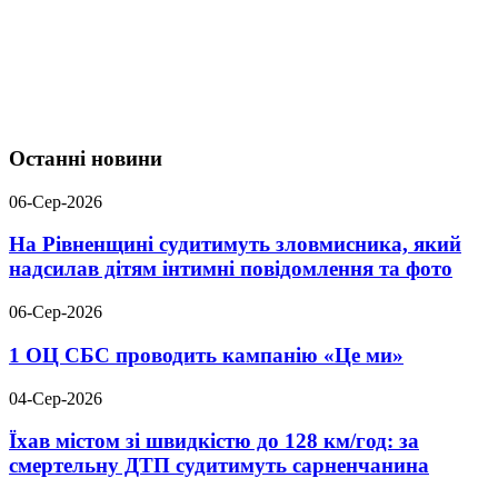
Останні новини
06-Сер-2026
На Рівненщині судитимуть зловмисника, який
надсилав дітям інтимні повідомлення та фото
06-Сер-2026
1 ОЦ СБС проводить кампанію «Це ми»
04-Сер-2026
Їхав містом зі швидкістю до 128 км/год: за
смертельну ДТП судитимуть сарненчанина