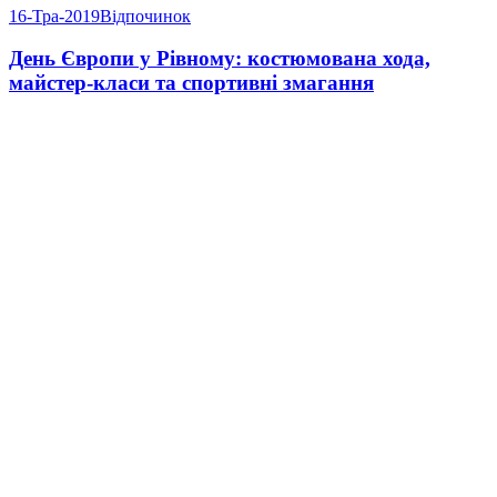
16-Тра-2019
Відпочинок
День Європи у Рівному: костюмована хода,
майстер-класи та спортивні змагання