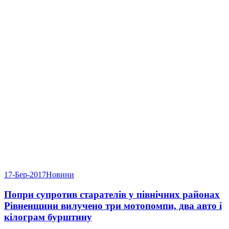
17-Бер-2017
Новини
Попри супротив старателів у північних районах
Рівненщини вилучено три мотопомпи, два авто і
кілограм бурштину