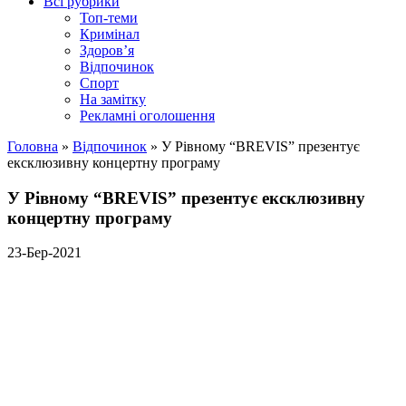
Всі рубрики
Топ-теми
Кримінал
Здоров’я
Відпочинок
Спорт
На замітку
Рекламні оголошення
Головна
»
Відпочинок
»
У Рівному “BREVIS” презентує
ексклюзивну концертну програму
У Рівному “BREVIS” презентує ексклюзивну
концертну програму
23-Бер-2021