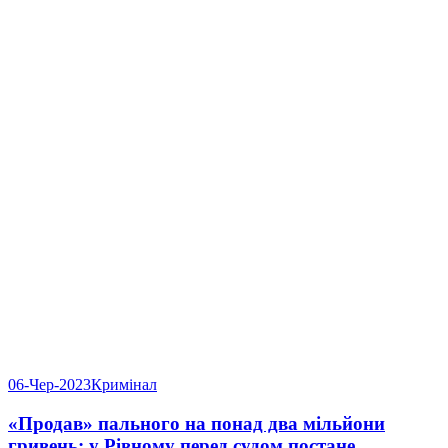
06-Чер-2023
Кримінал
«Продав» пального на понад два мільйони
гривень: у Рівному перед судом постане