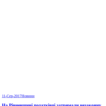
11-Сер-2017
Новини
На Рівненщині податківці затримали незаконну