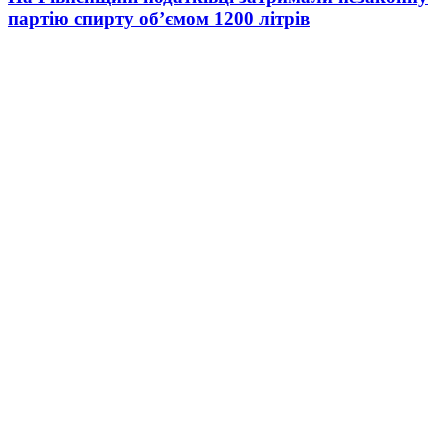
партію спирту об’ємом 1200 літрів