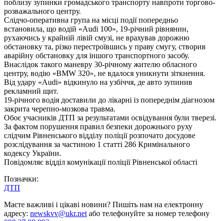
поблизу зупинки громадського транспорту навпроти торгово-
розважального центру.
Слідчо-оперативна група на місці події попередньо
встановила, що водій «Audi 100», 19-річний рівнянин,
рухаючись у крайній лівій смузі, не врахував дорожню
обстановку та, різко перестроївшись у праву смугу, створив
аварійну обстановку для іншого транспортного засобу.
Внаслідок такого маневру 30-річному жителю обласного
центру, водію «BMW 320», не вдалося уникнути зіткнення.
Від удару «Audi» відкинуло на узбіччя, де авто зупинив
рекламний щит.
19-річного водія доставили до лікарні із попереднім діагнозом
закрита черепно-мозкова травма.
Обоє учасників ДТП за результатами освідування були тверезі.
За фактом порушення правил безпеки дорожнього руху
слідчим Рівненського відділу поліції розпочато досудове
розслідування за частиною 1 статті 286 Кримінального
кодексу України.
Повідомляє відділ комунікації поліції Рівненської області
Позначки:
ДТП
Маєте важливі і цікаві новини? Пишіть нам на електронну
адресу:
newskvv@ukr.net
або телефонуйте за номер телефону