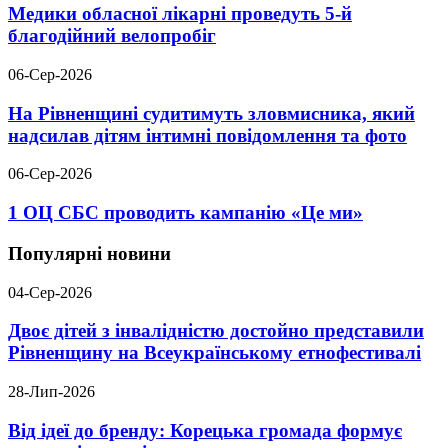
Медики обласної лікарні проведуть 5-й
благодійний велопробіг
06-Сер-2026
На Рівненщині судитимуть зловмисника, який
надсилав дітям інтимні повідомлення та фото
06-Сер-2026
1 ОЦ СБС проводить кампанію «Це ми»
Популярні новини
04-Сер-2026
Двоє дітей з інвалідністю достойно представили
Рівненщину на Всеукраїнському етнофестивалі
28-Лип-2026
Від ідеї до бренду: Корецька громада формує