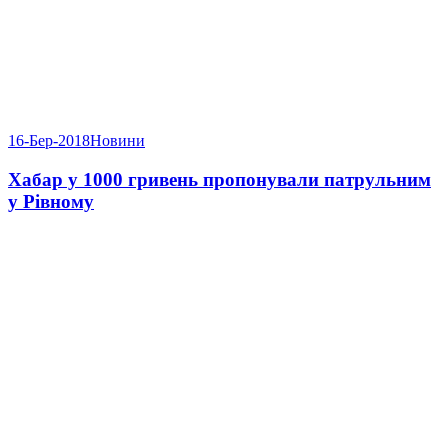
16-Бер-2018
Новини
Хабар у 1000 гривень пропонували патрульним
у Рівному