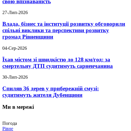
свою впізнаваність
27-Лип-2026
Влада, бізнес та інституції розвитку обговорили
спільні виклики та перспективи розвитку
громад Рівненщини
04-Сер-2026
Їхав містом зі швидкістю до 128 км/год: за
смертельну ДТП судитимуть сарненчанина
30-Лип-2026
Спиляв 36 дерев у прибережній смузі:
судитимуть жителя Дубенщини
Ми в мережі
Погода
Рівне