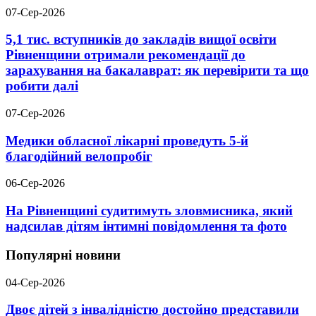
07-Сер-2026
5,1 тис. вступників до закладів вищої освіти
Рівненщини отримали рекомендації до
зарахування на бакалаврат: як перевірити та що
робити далі
07-Сер-2026
Медики обласної лікарні проведуть 5-й
благодійний велопробіг
06-Сер-2026
На Рівненщині судитимуть зловмисника, який
надсилав дітям інтимні повідомлення та фото
Популярні новини
04-Сер-2026
Двоє дітей з інвалідністю достойно представили