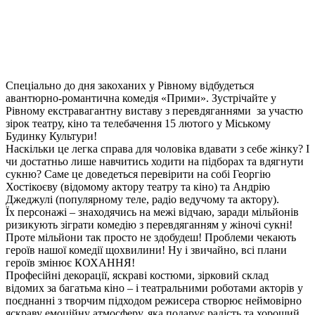
Спеціально до дня закоханих у Рівному відбудеться
авантюрно-романтична комедія «Прими». Зустрічайте у
Рівному екстравагантну виставу з перевдяганнями за участю
зірок театру, кіно та телебачення 15 лютого у Міському
Будинку Культури!
Наскільки це легка справа для чоловіка вдавати з себе жінку? І
чи достатньо лише навчитись ходити на підборах та вдягнути
сукню? Саме це доведеться перевірити на собі Георгію
Хостікоєву (відомому актору театру та кіно) та Андрію
Джеджулі (популярному теле, радіо ведучому та актору).
Їх персонажі – знаходячись на межі відчаю, заради мільйонів
ризикують зіграти комедію з перевдяганням у жіночі сукні!
Проте мільйони так просто не здобудеш! Проблеми чекають
героїв нашої комедії щохвилини! Ну і звичайно, всі плани
героїв змінює КОХАННЯ!
Професійні декорації, яскраві костюми, зірковий склад
відомих за багатьма кіно – і театральними роботами акторів у
поєднанні з творчим підходом режисера створює неймовірно
яскраву емоційну атмосферу, яка подарує радість та хороший