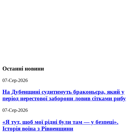
Останні новини
07-Сер-2026
На Дубенщині судитимуть браконьєра, який у
період нерестової заборони ловив сітками рибу
07-Сер-2026
«Я тут, щоб мої рідні були там — у безпеці».
Історія воїна з Рівненщини