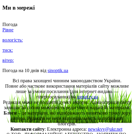
Ми в мережі
Погода
Рівне
вологість:
тиск:
вітер:
Погода на 10 днів від
sinoptik.ua
Всі права захищені чинним законодавством України.
Повне або часткове використання матеріалів сайту можливе
лише за умови посилання (для інтернет-видань —
гіперпосилання) на
tomat.rv.ua
Редакція може не поділяти думку авторів. Адміністрація сайту
залишає за собою можливість редагувати надані їй матеріали.
Блоги
– це матеріали, які відображають винятково точку зору
автора. Редакція не несе відповідальність за публікації
блогерів.
Контакти сайту
: Електронна адреса:
newskvv@ukr.net