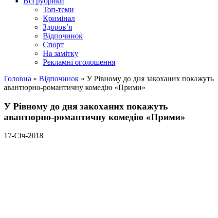
Всі рубрики
Топ-теми
Кримінал
Здоров’я
Відпочинок
Спорт
На замітку
Рекламні оголошення
Головна
»
Відпочинок
»
У Рівному до дня закоханих покажуть
авантюрно-романтичну комедію «Прими»
У Рівному до дня закоханих покажуть
авантюрно-романтичну комедію «Прими»
17-Січ-2018