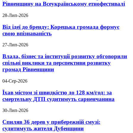
Рівненщину на Всеукраїнському етнофестивалі
28-Лип-2026
Від ідеї до бренду: Корецька громада формує
свою впізнаваність
27-Лип-2026
Влада, бізнес та інституції розвитку обговорили
спільні виклики та перспективи розвитку
громад Рівненщини
04-Сер-2026
Їхав містом зі швидкістю до 128 км/год: за
смертельну ДТП судитимуть сарненчанина
30-Лип-2026
Спиляв 36 дерев у прибережній смузі:
судитимуть жителя Дубенщини