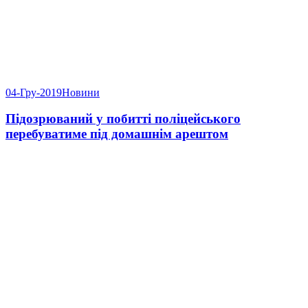
04-Гру-2019
Новини
Підозрюваний у побитті поліцейського
перебуватиме під домашнім арештом