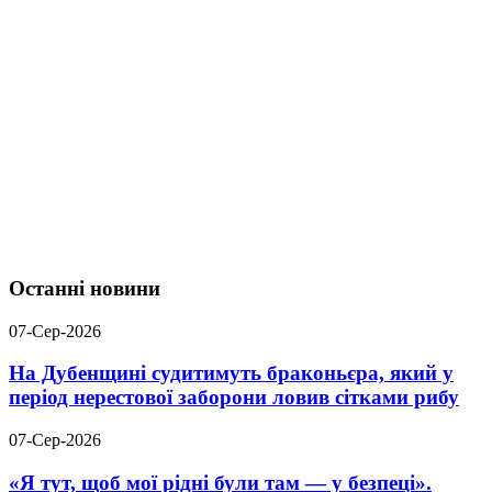
Останні новини
07-Сер-2026
На Дубенщині судитимуть браконьєра, який у
період нерестової заборони ловив сітками рибу
07-Сер-2026
«Я тут, щоб мої рідні були там — у безпеці».