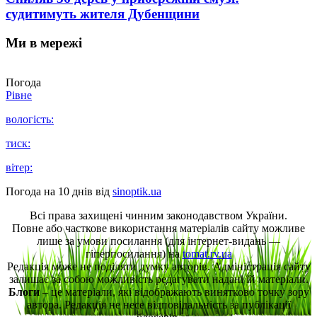
судитимуть жителя Дубенщини
Ми в мережі
Погода
Рівне
вологість:
тиск:
вітер:
Погода на 10 днів від
sinoptik.ua
Всі права захищені чинним законодавством України.
Повне або часткове використання матеріалів сайту можливе
лише за умови посилання (для інтернет-видань —
гіперпосилання) на
tomat.rv.ua
Редакція може не поділяти думку авторів. Адміністрація сайту
залишає за собою можливість редагувати надані їй матеріали.
Блоги
– це матеріали, які відображають винятково точку зору
автора. Редакція не несе відповідальність за публікації