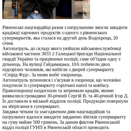
Рівненські нацгвардійці разом з патрульними змогли завадити
крадіжці харчових продуктів з одного з рівненських
супермаркетів, яка сталася на другий день Водохреща, 20
січня.
Автопатруль, до складу якого увійшли військовослужбовці
військової частини 3055 2 Галицької бригади Національної
гвардії України та працівники поліції, саме об’їздив одну з
дільниць. На вулиці Гайдамацька, 10А побачили двох
підозрілих чоловіків, які вибігли з дверей супермаркету
«Спірід Фуд». За ними вибіг охоронець.
Автопатруль зупинився і з’ясував в охоронця, що чоловіки
поцупили із супермаркету горілчані напої та ковбасу.
Правоохоронці наздогнали та затримали крадіїв, якими
виявилися громадяни 30-річний Сергій В. та 40-річний Ігор Д.
Їх доставили в міський відділок поліції. Продукцію повернули
на зберігання в супермаркет.
Завдяки чітким та злагодженим діям нацгвардійців та
патрульних вдалося завадити завданню збитків супермаркету
на суму майже 500 гривень. За даним фактом Рівненський
відділ поліції ГУНП в Рівненській області проводить