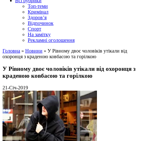
Всі рубрики
Топ-теми
Кримінал
Здоров’я
Відпочинок
Спорт
На замітку
Рекламні оголошення
Головна
»
Новини
»
У Рівному двоє чоловіків утікали від
охоронця з краденою ковбасою та горілкою
У Рівному двоє чоловіків утікали від охоронця з
краденою ковбасою та горілкою
21-Січ-2019