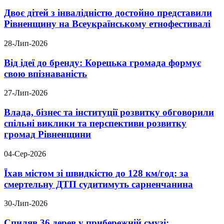
Двоє дітей з інвалідністю достойно представили
Рівненщину на Всеукраїнському етнофестивалі
28-Лип-2026
Від ідеї до бренду: Корецька громада формує
свою впізнаваність
27-Лип-2026
Влада, бізнес та інституції розвитку обговорили
спільні виклики та перспективи розвитку
громад Рівненщини
04-Сер-2026
Їхав містом зі швидкістю до 128 км/год: за
смертельну ДТП судитимуть сарненчанина
30-Лип-2026
Спиляв 36 дерев у прибережній смузі: