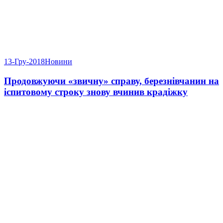
13-Гру-2018
Новини
Продовжуючи «звичну» справу, березнівчанин на
іспитовому строку знову вчинив крадіжку