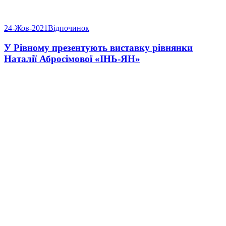
24-Жов-2021
Відпочинок
У Рівному презентують виставку рівнянки
Наталії Абросімової «ІНЬ-ЯН»