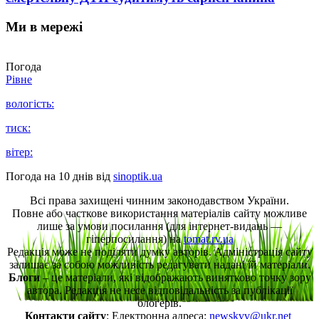
Ми в мережі
Погода
Рівне
вологість:
тиск:
вітер:
Погода на 10 днів від
sinoptik.ua
Всі права захищені чинним законодавством України.
Повне або часткове використання матеріалів сайту можливе
лише за умови посилання (для інтернет-видань —
гіперпосилання) на
tomat.rv.ua
Редакція може не поділяти думку авторів. Адміністрація сайту
залишає за собою можливість редагувати надані їй матеріали.
Блоги
– це матеріали, які відображають винятково точку зору
автора. Редакція не несе відповідальність за публікації
блогерів.
Контакти сайту
: Електронна адреса:
newskvv@ukr.net