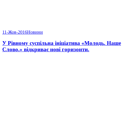
11-Жов-2016
Новини
У Рівному суспільна ініціатива «Молодь. Наше
Слово.» відкриває нові горизонти.