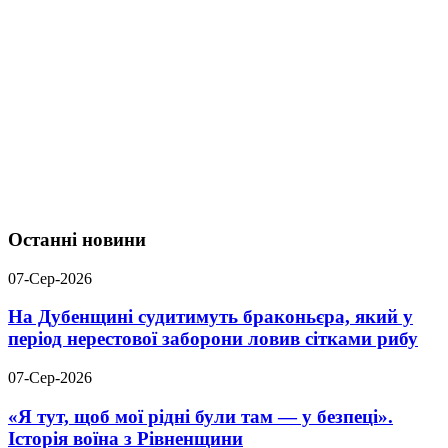
Останні новини
07-Сер-2026
На Дубенщині судитимуть браконьєра, який у
період нерестової заборони ловив сітками рибу
07-Сер-2026
«Я тут, щоб мої рідні були там — у безпеці».
Історія воїна з Рівненщини