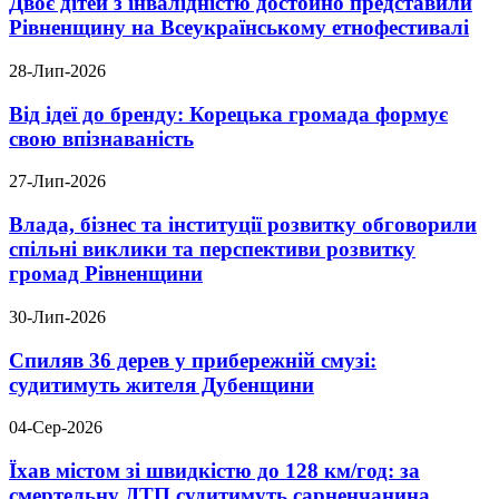
Двоє дітей з інвалідністю достойно представили
Рівненщину на Всеукраїнському етнофестивалі
28-Лип-2026
Від ідеї до бренду: Корецька громада формує
свою впізнаваність
27-Лип-2026
Влада, бізнес та інституції розвитку обговорили
спільні виклики та перспективи розвитку
громад Рівненщини
30-Лип-2026
Спиляв 36 дерев у прибережній смузі:
судитимуть жителя Дубенщини
04-Сер-2026
Їхав містом зі швидкістю до 128 км/год: за
смертельну ДТП судитимуть сарненчанина