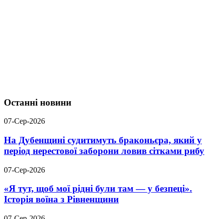
Останні новини
07-Сер-2026
На Дубенщині судитимуть браконьєра, який у
період нерестової заборони ловив сітками рибу
07-Сер-2026
«Я тут, щоб мої рідні були там — у безпеці».
Історія воїна з Рівненщини
07-Сер-2026