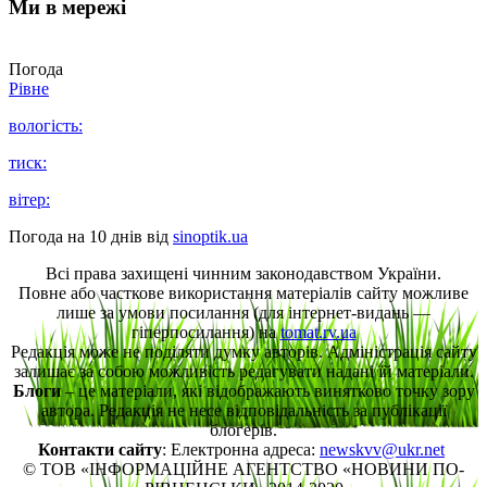
Ми в мережі
Погода
Рівне
вологість:
тиск:
вітер:
Погода на 10 днів від
sinoptik.ua
Всі права захищені чинним законодавством України.
Повне або часткове використання матеріалів сайту можливе
лише за умови посилання (для інтернет-видань —
гіперпосилання) на
tomat.rv.ua
Редакція може не поділяти думку авторів. Адміністрація сайту
залишає за собою можливість редагувати надані їй матеріали.
Блоги
– це матеріали, які відображають винятково точку зору
автора. Редакція не несе відповідальність за публікації
блогерів.
Контакти сайту
: Електронна адреса:
newskvv@ukr.net
© ТОВ «ІНФОРМАЦІЙНЕ АГЕНТСТВО «НОВИНИ ПО-