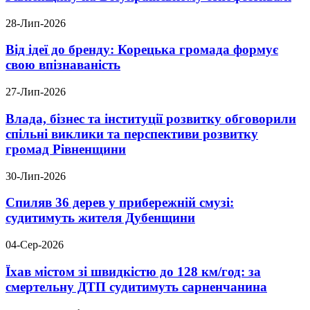
28-Лип-2026
Від ідеї до бренду: Корецька громада формує
свою впізнаваність
27-Лип-2026
Влада, бізнес та інституції розвитку обговорили
спільні виклики та перспективи розвитку
громад Рівненщини
30-Лип-2026
Спиляв 36 дерев у прибережній смузі:
судитимуть жителя Дубенщини
04-Сер-2026
Їхав містом зі швидкістю до 128 км/год: за
смертельну ДТП судитимуть сарненчанина