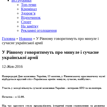
Всі рубрики
Топ-теми
Кримінал
Здоров’я
Відпочинок
Спорт
На замітку
Рекламні оголошення
Головна
»
Новини
»
У Рівному говоритимуть про минуле і
сучасне української армії
У Рівному говоритимуть про минуле і сучасне
української армії
12-Жов-2016
Напередодні Дня захисника України, 13 жовтня, у Рівненському краєзнавчому музеї
відбудеться круглий стіл «Українська армія: минуле, сучасне, майбутнє».
Участь у заході візьмуть сучасні захисники України – ветерани АТО та волонтери.
Початок – о 12.00.
Під час круглого столу проаналізують історичні етапи становлення та розвитку