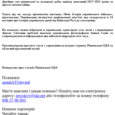
збройних сил князівської та козацької доби, періоду революції 1917-1921 років та
Другої світової війни.
Також під час заходу презентують виставку «Воїн. Історія українського війська»,
підготовлену Українським інститутом національної пам’яті, яка складається із 24
постерів про історію української армії від Київської Русі до сьогодення.
На плакатах вояки зображені в українських одностроях усіх часів і з відповідною
зброєю. Світлини зроблені відомою українською фотографкою Анною Сенік та
супроводжуються інформацією про військові підрозділи того часу.
Організаторами круглого столу є управління культури і туризму Рівненської ОДА та
обласний краєзнавчий музей.
Повідомляє прес-служба Рівненської ОДА
Позначки:
армія
АТО
музей
Маєте важливі і цікаві новини? Пишіть нам на електронну
адресу:
newskvv@ukr.net
або телефонуйте за номер телефону
098 37 98 993
.
Новини партнерів:
Читайте також: