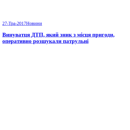
27-Тра-2017
Новини
Винуватця ДТП, який зник з місця пригоди,
оперативно розшукали патрульні