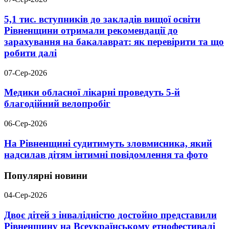
5,1 тис. вступників до закладів вищої освіти
Рівненщини отримали рекомендації до
зарахування на бакалаврат: як перевірити та що
робити далі
07-Сер-2026
Медики обласної лікарні проведуть 5-й
благодійний велопробіг
06-Сер-2026
На Рівненщині судитимуть зловмисника, який
надсилав дітям інтимні повідомлення та фото
Популярні новини
04-Сер-2026
Двоє дітей з інвалідністю достойно представили
Рівненщину на Всеукраїнському етнофестивалі