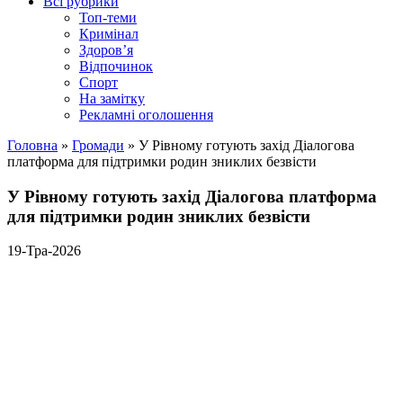
Всі рубрики
Топ-теми
Кримінал
Здоров’я
Відпочинок
Спорт
На замітку
Рекламні оголошення
Головна
»
Громади
»
У Рівному готують захід Діалогова
платформа для підтримки родин зниклих безвісти
У Рівному готують захід Діалогова платформа
для підтримки родин зниклих безвісти
19-Тра-2026