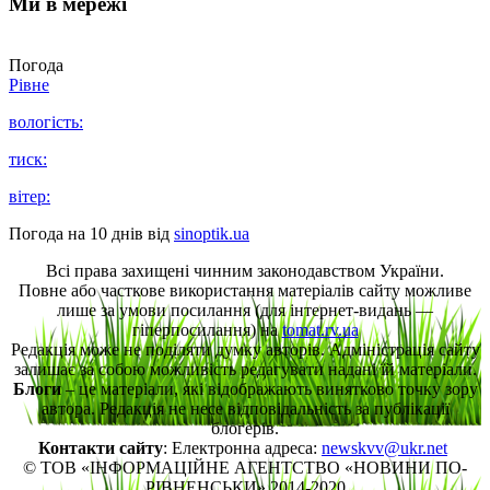
Ми в мережі
Погода
Рівне
вологість:
тиск:
вітер:
Погода на 10 днів від
sinoptik.ua
Всі права захищені чинним законодавством України.
Повне або часткове використання матеріалів сайту можливе
лише за умови посилання (для інтернет-видань —
гіперпосилання) на
tomat.rv.ua
Редакція може не поділяти думку авторів. Адміністрація сайту
залишає за собою можливість редагувати надані їй матеріали.
Блоги
– це матеріали, які відображають винятково точку зору
автора. Редакція не несе відповідальність за публікації
блогерів.
Контакти сайту
: Електронна адреса:
newskvv@ukr.net
© ТОВ «ІНФОРМАЦІЙНЕ АГЕНТСТВО «НОВИНИ ПО-
РІВНЕНСЬКИ» 2014-2020