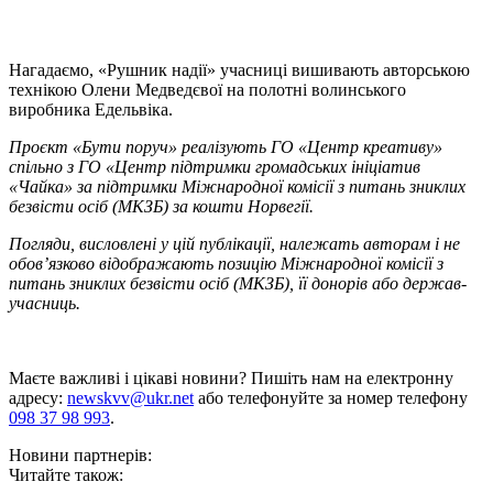
Нагадаємо, «Рушник надії» учасниці вишивають авторською
технікою Олени Медведєвої на полотні волинського
виробника Едельвіка.
Проєкт «Бути поруч» реалізують ГО «Центр креативу»
спільно з ГО «Центр підтримки громадських ініціатив
«Чайка» за підтримки Міжнародної комісії з питань зниклих
безвісти осіб (МКЗБ) за кошти Норвегії.
Погляди, висловлені у цій публікації, належать авторам і не
обов’язково відображають позицію Міжнародної комісії з
питань зниклих безвісти осіб (МКЗБ), її донорів або держав-
учасниць.
Маєте важливі і цікаві новини? Пишіть нам на електронну
адресу:
newskvv@ukr.net
або телефонуйте за номер телефону
098 37 98 993
.
Новини партнерів:
Читайте також: