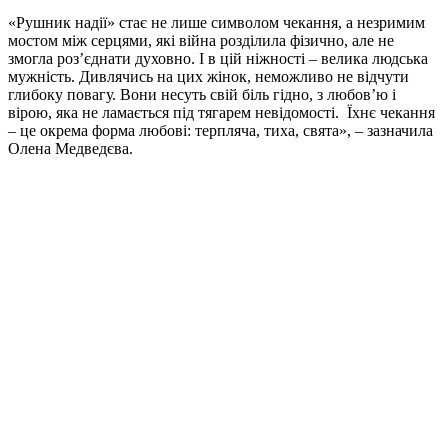
«Рушник надії» стає не лише символом чекання, а незримим
мостом між серцями, які війна розділила фізично, але не
змогла роз’єднати духовно. І в цій ніжності – велика людська
мужність. Дивлячись на цих жінок, неможливо не відчути
глибоку повагу. Вони несуть свій біль гідно, з любов’ю і
вірою, яка не ламається під тягарем невідомості. Їхнє чекання
– це окрема форма любові: терпляча, тиха, свята», – зазначила
Олена Медведєва.