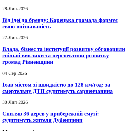
28-Лип-2026
Від ідеї до бренду: Корецька громада формує
свою впізнаваність
27-Лип-2026
Влада, бізнес та інституції розвитку обговорили
спільні виклики та перспективи розвитку
громад Рівненщини
04-Сер-2026
Їхав містом зі швидкістю до 128 км/год: за
смертельну ДТП судитимуть сарненчанина
30-Лип-2026
Спиляв 36 дерев у прибережній смузі:
судитимуть жителя Дубенщини