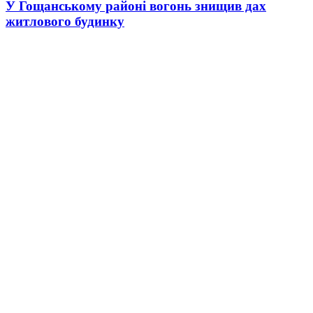
У Гощанському районі вогонь знищив дах
житлового будинку