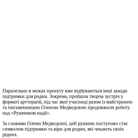
Паралельно в межах проєкту вже відбуваються інші заходи
підтримки для родин. Зокрема, пройшла творча зустріч у
форматі арттерапії, під час якої учасниці разом із майстринею
та письменницею Оленою Медведєвою продовжили роботу
над «Рушником надії».
За словами Олени Медведєвої, цей рушник поступово стає
символом підтримки та віри для родин, які чекають своїх
рідних.