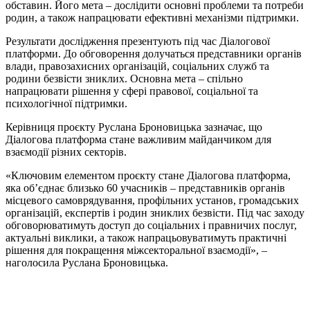
обставин. Його мета – дослідити основні проблеми та потреби
родин, а також напрацювати ефективні механізми підтримки.
Результати дослідження презентують під час Діалогової
платформи. До обговорення долучаться представники органів
влади, правозахисних організацій, соціальних служб та
родини безвісти зниклих. Основна мета – спільно
напрацювати рішення у сфері правової, соціальної та
психологічної підтримки.
Керівниця проєкту Руслана Броновицька зазначає, що
Діалогова платформа стане важливим майданчиком для
взаємодії різних секторів.
«Ключовим елементом проєкту стане Діалогова платформа,
яка об’єднає близько 60 учасників – представників органів
місцевого самоврядування, профільних установ, громадських
організацій, експертів і родин зниклих безвісти. Під час заходу
обговорюватимуть доступ до соціальних і правничих послуг,
актуальні виклики, а також напрацьовуватимуть практичні
рішення для покращення міжсекторальної взаємодії», –
наголосила Руслана Броновицька.