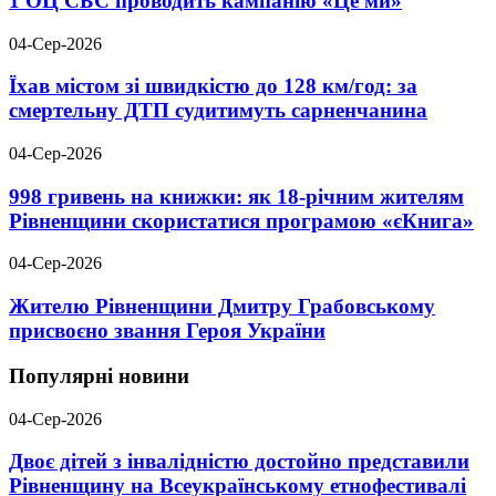
1 ОЦ СБС проводить кампанію «Це ми»
04-Сер-2026
Їхав містом зі швидкістю до 128 км/год: за
смертельну ДТП судитимуть сарненчанина
04-Сер-2026
998 гривень на книжки: як 18-річним жителям
Рівненщини скористатися програмою «єКнига»
04-Сер-2026
Жителю Рівненщини Дмитру Грабовському
присвоєно звання Героя України
Популярні новини
04-Сер-2026
Двоє дітей з інвалідністю достойно представили
Рівненщину на Всеукраїнському етнофестивалі