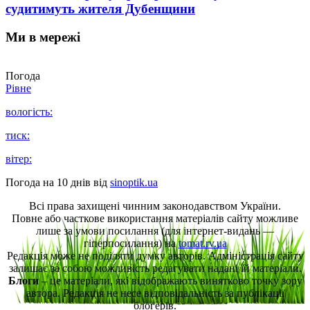
судитимуть жителя Дубенщини
Ми в мережі
Погода
Рівне
вологість:
тиск:
вітер:
Погода на 10 днів від
sinoptik.ua
Всі права захищені чинним законодавством України.
Повне або часткове використання матеріалів сайту можливе
лише за умови посилання (для інтернет-видань —
гіперпосилання) на
tomat.rv.ua
Редакція може не поділяти думку авторів. Адміністрація сайту
залишає за собою можливість редагувати надані їй матеріали.
Блоги
– це матеріали, які відображають винятково точку зору
автора. Редакція не несе відповідальність за публікації
блогерів.