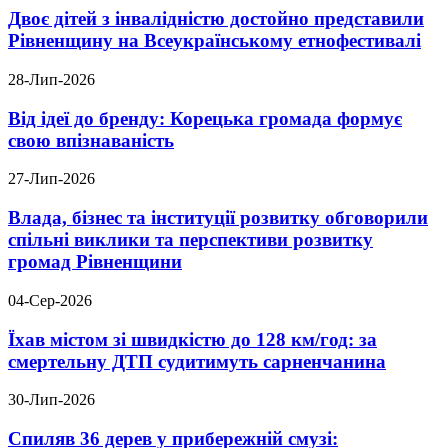
Двоє дітей з інвалідністю достойно представили
Рівненщину на Всеукраїнському етнофестивалі
28-Лип-2026
Від ідеї до бренду: Корецька громада формує
свою впізнаваність
27-Лип-2026
Влада, бізнес та інституції розвитку обговорили
спільні виклики та перспективи розвитку
громад Рівненщини
04-Сер-2026
Їхав містом зі швидкістю до 128 км/год: за
смертельну ДТП судитимуть сарненчанина
30-Лип-2026
Спиляв 36 дерев у прибережній смузі: