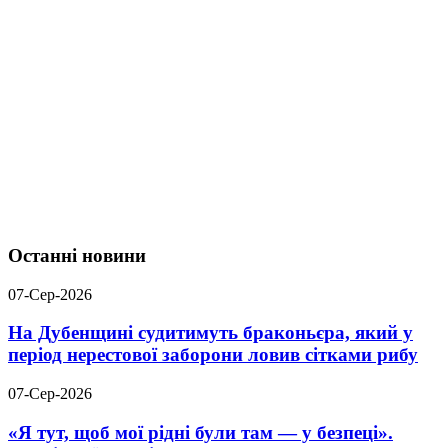
Останні новини
07-Сер-2026
На Дубенщині судитимуть браконьєра, який у
період нерестової заборони ловив сітками рибу
07-Сер-2026
«Я тут, щоб мої рідні були там — у безпеці».