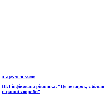
01-Гру-2019
Новини
ВІЛ-інфікована рівнянка: “Це не вирок, є більш
страшні хвороби”