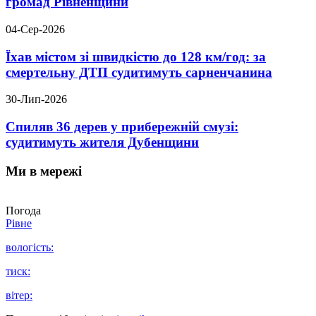
громад Рівненщини
04-Сер-2026
Їхав містом зі швидкістю до 128 км/год: за
смертельну ДТП судитимуть сарненчанина
30-Лип-2026
Спиляв 36 дерев у прибережній смузі:
судитимуть жителя Дубенщини
Ми в мережі
Погода
Рівне
вологість:
тиск:
вітер: