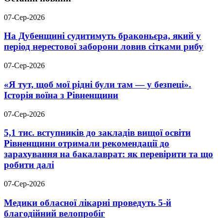
07-Сер-2026
На Дубенщині судитимуть браконьєра, який у
період нерестової заборони ловив сітками рибу
07-Сер-2026
«Я тут, щоб мої рідні були там — у безпеці».
Історія воїна з Рівненщини
07-Сер-2026
5,1 тис. вступників до закладів вищої освіти
Рівненщини отримали рекомендації до
зарахування на бакалаврат: як перевірити та що
робити далі
07-Сер-2026
Медики обласної лікарні проведуть 5-й
благодійний велопробіг