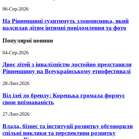
06-Сер-2026
На Рівненщині судитимуть зловмисника, який
надсилав дітям інтимні повідомлення та фото
Популярні новини
04-Сер-2026
Двоє дітей з інвалідністю достойно представили
Рівненщину на Всеукраїнському етнофестивалі
28-Лип-2026
Від ідеї до бренду: Корецька громада формує
свою впізнаваність
27-Лип-2026
Влада, бізнес та інституції розвитку обговорили
спільні виклики та перспективи розвитку