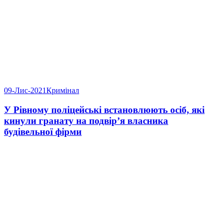
09-Лис-2021
Кримінал
У Рівному поліцейські встановлюють осіб, які
кинули гранату на подвір’я власника
будівельної фірми