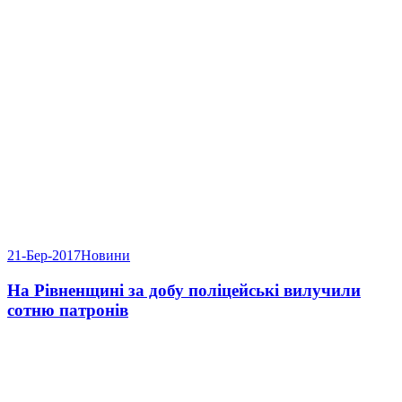
21-Бер-2017
Новини
На Рівненщині за добу поліцейські вилучили
сотню патронів