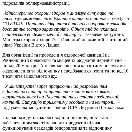
підрозділів облдержадміністрації.
«Міністерство охорони здоров’я аналізує ситуацію та
прогнозує можливість відкриття дитячих таборів з огляду на
COVID-19. Питання відкриття дитячих оздоровчих закладів
достатньо гостро зараз стоїть. Однак слід дочекатися
стабілізації епідеміологічної ситуації»
, – зазначає заступник
Міністра охорони здоров’я – Головний державний санітарний
лікар України Віктор Ляшко.
Для організації та проведення оздоровчої кампанії на
Рівненщині з обласного та місцевих бюджетів передбачено
понад 20 млн грн. А після завершення карантину послугами
оздоровлення та відпочинку передбачається охопити понад 10
тисяч дітей шкільного віку.
«У міністерстві зараз працюють над розробленням
відповідних санітарно-протиепідемічних вимог, якими
керуватимемося і на Рівненщині після старту оздоровчої
кампанії. Ситуацію триматиму особисто на контролі»
, –
підсумувала заступниця голови ОДА Людмила Шатковська.
Під час заходу також обговорили питання, пов’язані із
забезпеченням якості харчових продуктів під час
функціонування закладів оздоровлення та відпочинку.