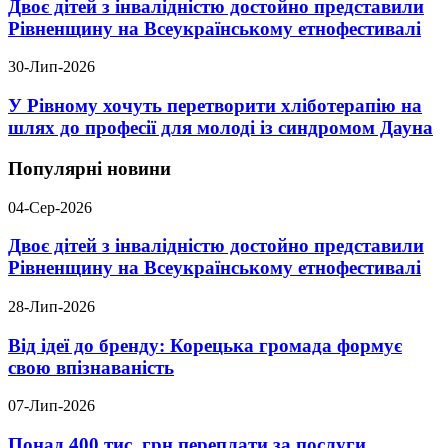
Двоє дітей з інвалідністю достойно представили
Рівненщину на Всеукраїнському етнофестивалі
30-Лип-2026
У Рівному хочуть перетворити хліботерапію на
шлях до професії для молоді із синдромом Дауна
Популярні новини
04-Сер-2026
Двоє дітей з інвалідністю достойно представили
Рівненщину на Всеукраїнському етнофестивалі
28-Лип-2026
Від ідеї до бренду: Корецька громада формує
свою впізнаваність
07-Лип-2026
Понад 400 тис. грн переплати за послуги