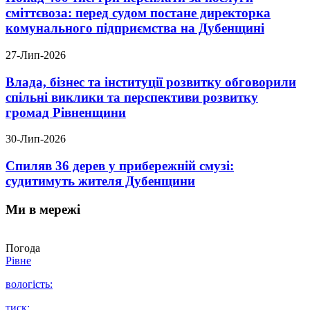
сміттєвоза: перед судом постане директорка
комунального підприємства на Дубенщині
27-Лип-2026
Влада, бізнес та інституції розвитку обговорили
спільні виклики та перспективи розвитку
громад Рівненщини
30-Лип-2026
Спиляв 36 дерев у прибережній смузі:
судитимуть жителя Дубенщини
Ми в мережі
Погода
Рівне
вологість:
тиск: