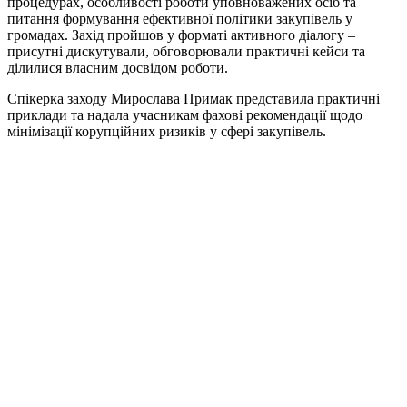
процедурах, особливості роботи уповноважених осіб та
питання формування ефективної політики закупівель у
громадах. Захід пройшов у форматі активного діалогу –
присутні дискутували, обговорювали практичні кейси та
ділилися власним досвідом роботи.
Спікерка заходу Мирослава Примак представила практичні
приклади та надала учасникам фахові рекомендації щодо
мінімізації корупційних ризиків у сфері закупівель.