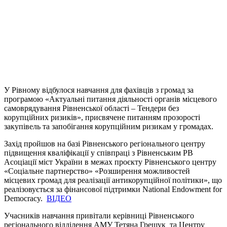
У Рівному відбулося навчання для фахівців з громад за
програмою «Актуальні питання діяльності органів місцевого
самоврядування Рівненської області – Тендери без
корупційних ризиків», присвячене питанням прозорості
закупівель та запобігання корупційним ризикам у громадах.
Захід пройшов на базі Рівненського регіонального центру
підвищення кваліфікації у співпраці з Рівненським РВ
Асоціації міст України в межах проєкту Рівненського центру
«Соціальне партнерство» «Розширення можливостей
місцевих громад для реалізації антикорупційної політики», що
реалізовується за фінансової підтримки National Endowment for
Democracy.
ВІДЕО
Учасників навчання привітали керівниці Рівненського
регіонального відділення АМУ Тетяна Грещук та Центру