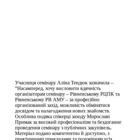
Учасниця семінару Аліна Тендюк зазначила –
“Насамперед, хочу висловити вдячність
організаторам семінару – Рівненському РЦПК та
Рівненському РВ АМУ – за професійно
організований захід, можливість обмінятися
досвідом та налагодження нових знайомств.
Особлива подяка спікерці заходу Мирославі
Примак за високий професіоналізм та бездоганне
проведення семінару з публічних закупівель.
Матеріал подано компетентно й доступно, з
практичними прикладами та розумінням усіх