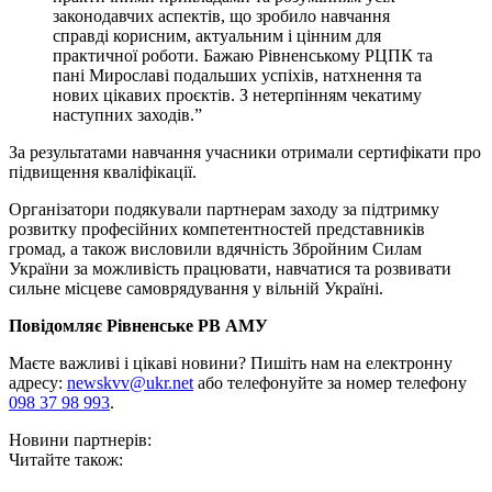
законодавчих аспектів, що зробило навчання
справді корисним, актуальним і цінним для
практичної роботи. Бажаю Рівненському РЦПК та
пані Мирославі подальших успіхів, натхнення та
нових цікавих проєктів. З нетерпінням чекатиму
наступних заходів.”
За результатами навчання учасники отримали сертифікати про
підвищення кваліфікації.
Організатори подякували партнерам заходу за підтримку
розвитку професійних компетентностей представників
громад, а також висловили вдячність Збройним Силам
України за можливість працювати, навчатися та розвивати
сильне місцеве самоврядування у вільній Україні.
Повідомляє Рівненське РВ АМУ
Маєте важливі і цікаві новини? Пишіть нам на електронну
адресу:
newskvv@ukr.net
або телефонуйте за номер телефону
098 37 98 993
.
Новини партнерів:
Читайте також: