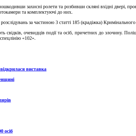
і, пошкодивши захисні ролети та розбивши скляні вхідні двері, п
фотокамери та комплектуючі до них.
розслідувань за частиною 3 статті 185 (крадіжка) Кримінального
 свідків, очевидців події та осіб, причетних до злочину. Поліц
спецлінію «102».
і відкрилася виставка
енщині
лярів
0 осіб