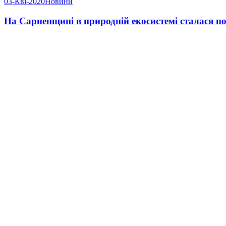
03-Кві-2020
Новини
На Сарненщині в природній екосистемі сталася 