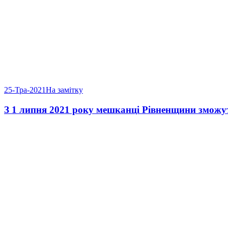
25-Тра-2021
На замітку
З 1 липня 2021 року мешканці Рівненщини зможут