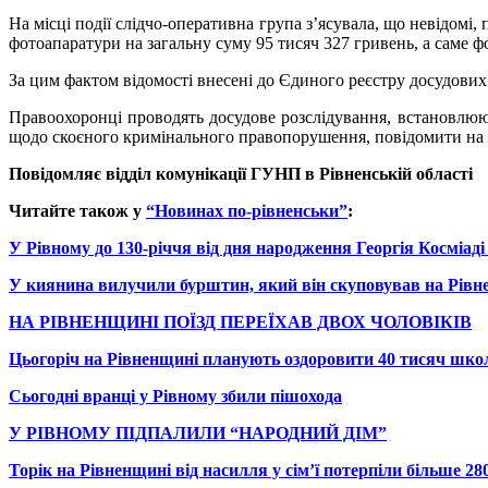
На місці події слідчо-оперативна група з’ясувала, що невідом
фотоапаратури на загальну суму 95 тисяч 327 гривень, а саме 
За цим фактом відомості внесені до Єдиного реєстру досудових 
Правоохоронці проводять досудове розслідування, встановлюють
щодо скоєного кримінального правопорушення, повідомити на 
Повідомляє відділ комунікації
ГУНП
в Рівненській області
Читайте також у
“Новинах по-рівненськи”
:
У Рівному до 130-річчя від дня народження Георгія Косміад
У киянина вилучили бурштин, який він скуповував на Рівн
НА РІВНЕНЩИНІ ПОЇЗД ПЕРЕЇХАВ ДВОХ ЧОЛОВІКІВ
Цьогоріч на Рівненщині планують оздоровити 40 тисяч шко
Сьогодні вранці у Рівному збили пішохода
У РІВНОМУ ПІДПАЛИЛИ “НАРОДНИЙ ДІМ”
Торік на Рівненщині від насилля у сім’ї потерпіли більше 280