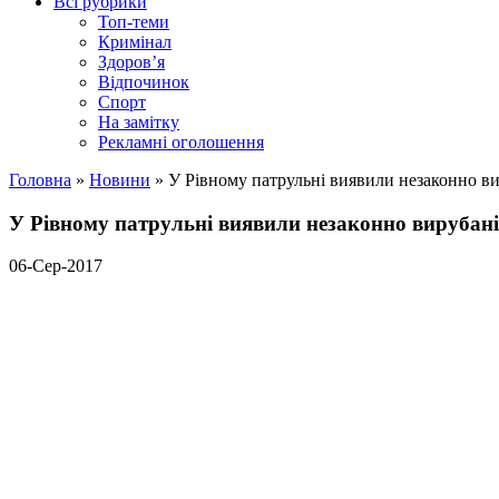
Всі рубрики
Топ-теми
Кримінал
Здоров’я
Відпочинок
Спорт
На замітку
Рекламні оголошення
Головна
»
Новини
»
У Рівному патрульні виявили незаконно ви
У Рівному патрульні виявили незаконно вирубані
06-Сер-2017