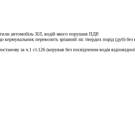
тили автомобіль ЗІЛ, водій якого порушив ПДР.
о кермувальник перевозить зрізаний ліс твердих порід (дуб) без 
останову за ч.1 ст.126 (керував без посвідчення водія відповідно