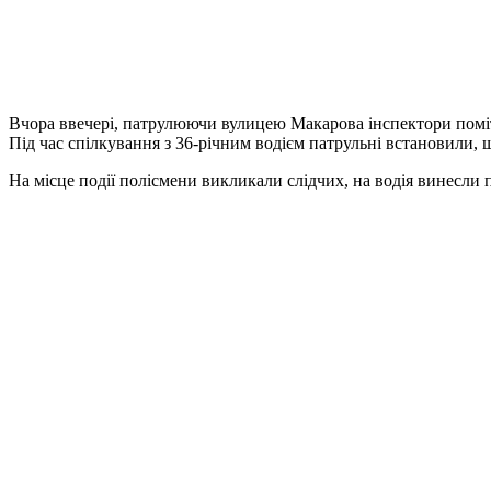
Вчора ввечері, патрулюючи вулицею Макарова інспектори помі
Під час спілкування з 36-річним водієм патрульні встановили, щ
На місце події полісмени викликали слідчих, на водія винесли п