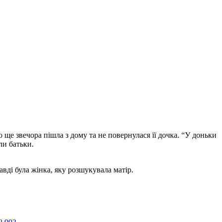
 ще звечора пішла з дому та не повернулася її дочка. “У доньки
ли батьки.
вді була жінка, яку розшукувала матір.