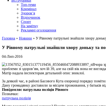
Всі рубрики
Топ-теми
Кримінал
Здоров’я
Відпочинок
Спорт
На замітку
Рекламні оголошення
Головна
»
Новини
»
У Рівному патрульні знайшли хвору доньк
У Рівному патрульні знайшли хвору доньку та п
04-Лип-2016
Вчора з
проблеми зі здоров’ям, хоч їй 39, але на свій вік вона не вигл
Матір надала інспекторам детальний опис зниклої.
За деякий час, в районі Басового Кута охоронці порядку поміти
Дану громадянку доставили за місцем проживання, у батьків ві
Повідомляє патрульна поліція Рівного
Позначки:
патрульна поліція