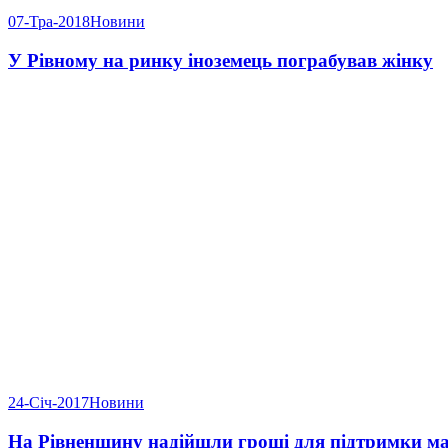
07-Тра-2018
Новини
У Рівному на ринку іноземець пограбував жінку
24-Січ-2017
Новини
На Рівненщину надійшли гроші для підтримки м