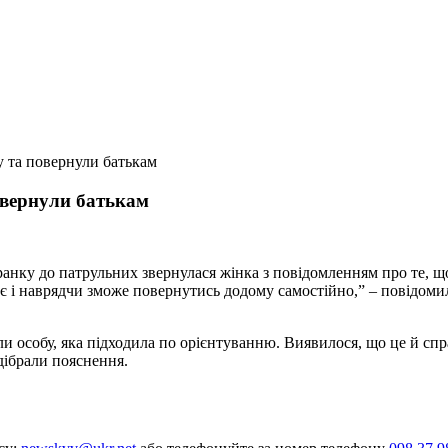
у та повернули батькам
овернули батькам
ранку до патрульних звернулася жінка з повідомленням про те, що
ядає і наврядчи зможе повернутись додому самостійно,” – повідоми
ли особу, яка підходила по орієнтуванню. Виявилося, що це й спра
дібрали пояснення.