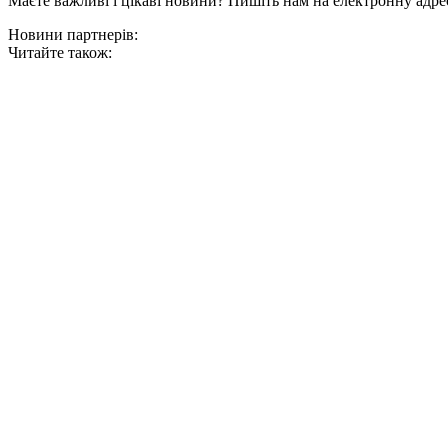
Маєте важливі і цікаві новини? Пишіть нам на електронну адре
Новини партнерів:
Читайте також: