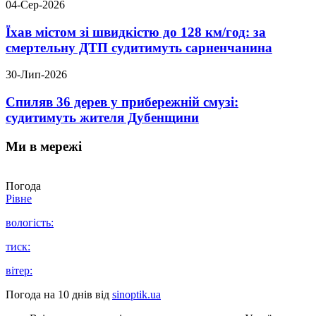
04-Сер-2026
Їхав містом зі швидкістю до 128 км/год: за
смертельну ДТП судитимуть сарненчанина
30-Лип-2026
Спиляв 36 дерев у прибережній смузі:
судитимуть жителя Дубенщини
Ми в мережі
Погода
Рівне
вологість:
тиск:
вітер:
Погода на 10 днів від
sinoptik.ua