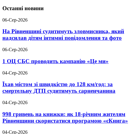
Останні новини
06-Сер-2026
На Рівненщині судитимуть зловмисника, який
надсилав дітям інтимні повідомлення та фото
06-Сер-2026
1 ОЦ СБС проводить кампанію «Це ми»
04-Сер-2026
Їхав містом зі швидкістю до 128 км/год: за
смертельну ДТП судитимуть сарненчанина
04-Сер-2026
998 гривень на книжки: як 18-річним жителям
Рівненщини скористатися програмою «єКнига»
04-Сер-2026