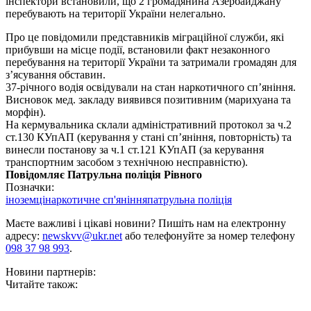
інспектори встановили, що 2 громадянина Азербайджану
перебувають на території України нелегаль
но.
Про це повідомили представників міграційної служби, які
прибувши на місце події, встановили факт незаконного
перебування на території України та затримали громадян для
з’ясування обставин.
37-річного водія освідували на стан наркотичного сп’яніння.
Висновок мед. закладу виявився позитивним (марихуана та
морфін).
На кермувальника склали адміністративний протокол за ч.2
ст.130 КУпАП (керування у стані сп’яніння, повторність) та
винесли постанову за ч.1 ст.121 КУпАП (за керування
транспортним засобом з технічною несправністю).
Повідомляє Патрульна поліція Рівного
Позначки:
іноземці
наркотичне сп'яніння
патрульна поліція
Маєте важливі і цікаві новини? Пишіть нам на електронну
адресу:
newskvv@ukr.net
або телефонуйте за номер телефону
098 37 98 993
.
Новини партнерів:
Читайте також: