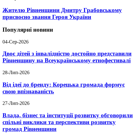
Жителю Рівненщини Дмитру Грабовському
присвоєно звання Героя України
Популярні новини
04-Сер-2026
Двоє дітей з інвалідністю достойно представили
Рівненщину на Всеукраїнському етнофестивалі
28-Лип-2026
Від ідеї до бренду: Корецька громада формує
свою впізнаваність
27-Лип-2026
Влада, бізнес та інституції розвитку обговорили
спільні виклики та перспективи розвитку
громад Рівненщини