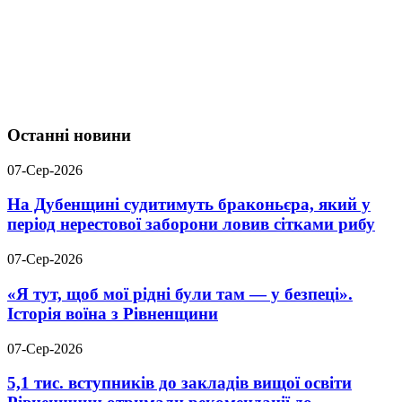
Останні новини
07-Сер-2026
На Дубенщині судитимуть браконьєра, який у
період нерестової заборони ловив сітками рибу
07-Сер-2026
«Я тут, щоб мої рідні були там — у безпеці».
Історія воїна з Рівненщини
07-Сер-2026
5,1 тис. вступників до закладів вищої освіти