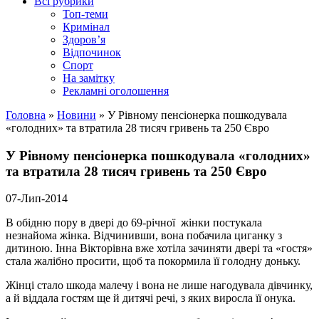
Всі рубрики
Топ-теми
Кримінал
Здоров’я
Відпочинок
Спорт
На замітку
Рекламні оголошення
Головна
»
Новини
»
У Рівному пенсіонерка пошкодувала
«голодних» та втратила 28 тисяч гривень та 250 Євро
У Рівному пенсіонерка пошкодувала «голодних»
та втратила 28 тисяч гривень та 250 Євро
07-Лип-2014
В обідню пору в двері до 69-річної жінки постукала
незнайома жінка. Відчинивши, вона побачила циганку з
дитиною. Інна Вікторівна вже хотіла зачиняти двері та «гостя»
стала жалібно просити, щоб та покормила її голодну доньку.
Жінці стало шкода малечу і вона не лише нагодувала дівчинку,
а й віддала гостям ще й дитячі речі, з яких виросла її онука.