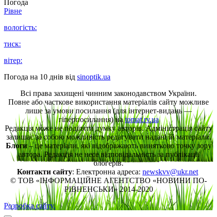
Погода
Рівне
вологість:
тиск:
вітер:
Погода на 10 днів від
sinoptik.ua
Всі права захищені чинним законодавством України.
Повне або часткове використання матеріалів сайту можливе
лише за умови посилання (для інтернет-видань —
гіперпосилання) на
tomat.rv.ua
Редакція може не поділяти думку авторів. Адміністрація сайту
залишає за собою можливість редагувати надані їй матеріали.
Блоги
– це матеріали, які відображають винятково точку зору
автора. Редакція не несе відповідальність за публікації
блогерів.
Контакти сайту
: Електронна адреса:
newskvv@ukr.net
© ТОВ «ІНФОРМАЦІЙНЕ АГЕНТСТВО «НОВИНИ ПО-
РІВНЕНСЬКИ» 2014-2020
Розробка сайту.