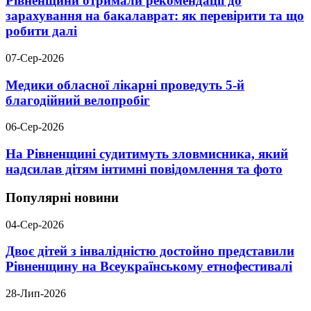
Рівненщини отримали рекомендації до
зарахування на бакалаврат: як перевірити та що
робити далі
07-Сер-2026
Медики обласної лікарні проведуть 5-й
благодійний велопробіг
06-Сер-2026
На Рівненщині судитимуть зловмисника, який
надсилав дітям інтимні повідомлення та фото
Популярні новини
04-Сер-2026
Двоє дітей з інвалідністю достойно представили
Рівненщину на Всеукраїнському етнофестивалі
28-Лип-2026