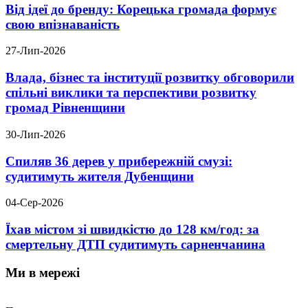
Від ідеї до бренду: Корецька громада формує
свою впізнаваність
27-Лип-2026
Влада, бізнес та інституції розвитку обговорили
спільні виклики та перспективи розвитку
громад Рівненщини
30-Лип-2026
Спиляв 36 дерев у прибережній смузі:
судитимуть жителя Дубенщини
04-Сер-2026
Їхав містом зі швидкістю до 128 км/год: за
смертельну ДТП судитимуть сарненчанина
Ми в мережі