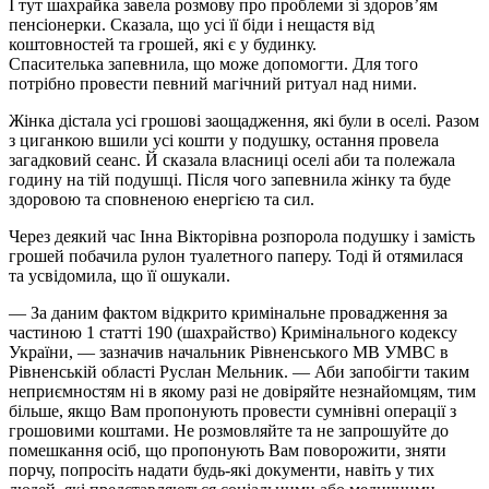
І тут шахрайка завела розмову про проблеми зі здоров’ям
пенсіонерки. Сказала, що усі її біди і нещастя від
коштовностей та грошей, які є у будинку.
Спасителька запевнила, що може допомогти. Для того
потрібно провести певний магічний ритуал над ними.
Жінка дістала усі грошові заощадження, які були в оселі. Разом
з циганкою вшили усі кошти у подушку, остання провела
загадковий сеанс. Й сказала власниці оселі аби та полежала
годину на тій подушці. Після чого запевнила жінку та буде
здоровою та сповненою енергією та сил.
Через деякий час Інна Вікторівна розпорола подушку і замість
грошей побачила рулон туалетного паперу. Тоді й отямилася
та усвідомила, що її ошукали.
— За даним фактом відкрито кримінальне провадження за
частиною 1 статті 190 (шахрайство) Кримінального кодексу
України, — зазначив начальник Рівненського МВ УМВС в
Рівненській області Руслан Мельник. — Аби запобігти таким
неприємностям ні в якому разі не довіряйте незнайомцям, тим
більше, якщо Вам пропонують провести сумнівні операції з
грошовими коштами. Не розмовляйте та не запрошуйте до
помешкання осіб, що пропонують Вам поворожити, зняти
порчу, попросіть надати будь-які документи, навіть у тих