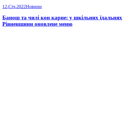
12-Січ-2022
Новини
Банош та чилі кон карне: у шкільних їдальнях
Рівненщини оновлене меню