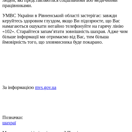
людей, які представляються соціальними або медичними
працівниками.
УМВС України в Рівненський області застерігає: завжди
керуйтесь здоровим глуздом, якщо Ви підозрюєте, що Вас
намагаються ошукати негайно телефонуйте на гарячу лінію
«102». Старайтеся запам’ятати зовнішність шахрая. Адже чим
більше інформації ми отримаємо від Вас, тим більша
ймовірність того, що зловмисника буде покарано.
За інформацією
mvs.gov.ua
Позначки:
шахраї