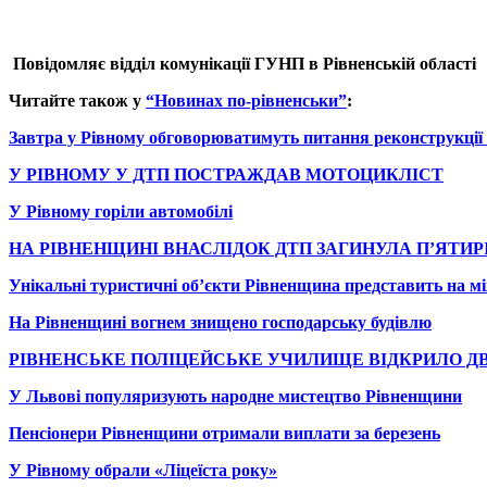
Повідомляє в
ідділ комунікації
ГУНП
в Рівненській області
Читайте також у
“Новинах по-рівненськи”
:
Завтра у Рівному обговорюватимуть питання реконструкції
У РІВНОМУ У ДТП ПОСТРАЖДАВ МОТОЦИКЛІСТ
У Рівному горіли автомобілі
НА РІВНЕНЩИНІ ВНАСЛІДОК ДТП ЗАГИНУЛА П’ЯТИ
Унікальні туристичні об’єкти Рівненщина представить на м
На Рівненщині вогнем знищено господарську будівлю
РІВНЕНСЬКЕ ПОЛІЦЕЙСЬКЕ УЧИЛИЩЕ ВІДКРИЛО ДВ
У Львові популяризують народне мистецтво Рівненщини
Пенсіонери Рівненщини отримали виплати за березень
У Рівному обрали «Ліцеїста року»