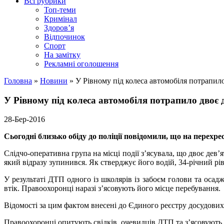
Всі рубрики
Топ-теми
Кримінал
Здоров’я
Відпочинок
Спорт
На замітку
Рекламні оголошення
Головна
»
Новини
»
У Рівному під колеса автомобіля потрапило
У Рівному під колеса автомобіля потрапило двоє 
28-Бер-2016
Сьогодні близько обіду до поліції повідомили, що на перехре
Слідчо-оперативна група на місці події з’ясувала, що двоє дев
який відразу зупинився. Як стверджує його водій, 34-річний рі
У результаті ДТП одного із школярів із забоєм голови та осад
втік. Правоохоронці наразі з’ясовують його місце перебування.
Відомості за цим фактом внесені до Єдиного реєстру досудових
Правоохоронці опитують свідків, очевидців ДТП та з’ясовують в