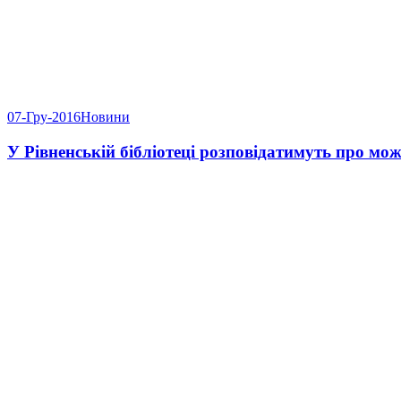
07-Гру-2016
Новини
У Рівненській бібліотеці розповідатимуть про мо