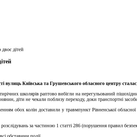
 двоє дітей
дітей
сті вулиць Київська
та Грушевського обласного центру сталас
’ятирічних школярів раптово вибігли на нерегульований пішохідни
внянин, діти не чекали поблизу переходу, доки транспортні засоби
женням обох колін доставили у травмпункт Рівненської обласної
 розслідувань за частиною 1 статті 286 (порушення правил безп
сі обставини події.