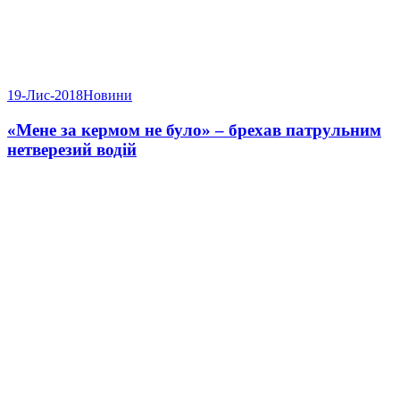
19-Лис-2018
Новини
«Мене за кермом не було» – брехав патрульним
нетверезий водій