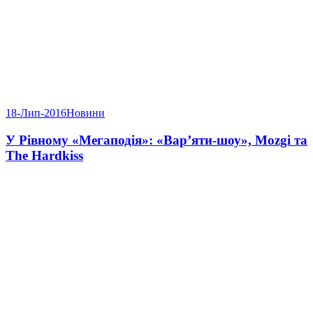
18-Лип-2016
Новини
У Рівному «Мегаподія»: «Вар’яти-шоу», Mozgi та
The Hardkiss