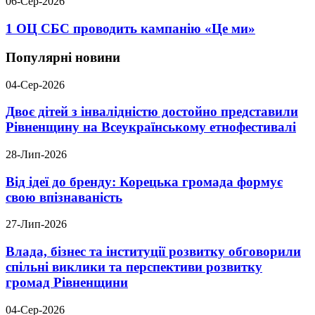
06-Сер-2026
1 ОЦ СБС проводить кампанію «Це ми»
Популярні новини
04-Сер-2026
Двоє дітей з інвалідністю достойно представили
Рівненщину на Всеукраїнському етнофестивалі
28-Лип-2026
Від ідеї до бренду: Корецька громада формує
свою впізнаваність
27-Лип-2026
Влада, бізнес та інституції розвитку обговорили
спільні виклики та перспективи розвитку
громад Рівненщини
04-Сер-2026