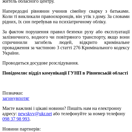
житель обласного центру.
Напередодні рівнянин учинив сімейну сварку з батьками.
Коли ті викликали правоохоронців, він утік з дому. За словами
рідних, їх син перебував на психіатричному обліку.
За фактом порушення правил безпеки руху або експлуатації
залізничного, водного чи повітряного транспорту, якщо вони
спричинили загибель людей, відкрито кримінальне
провадження за частиною 3 статті 276 Кримінального кодексу
України.
Проводиться досудове розслідування.
Повідомляє відділ комунікації
ГУНП
в Рівненській області
Позначки:
загинув
потяг
Маєте важливі і цікаві новини? Пишіть нам на електронну
адресу:
newskvv@ukr.net
або телефонуйте за номер телефону
098 37 98 993
.
Новини партнерів: