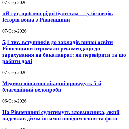
07-Сер-2026
«Я тут, щоб мої рідні були там — у безпеці».
Історія воїна з Рівненщини
07-Сер-2026
5,1 тис. вступників до закладів вищої освіти
Рівненщини отримали рекомендації до
зарахування на бакалаврат: як перевірити та що
робити далі
07-Сер-2026
Медики обласної лікарні проведуть 5-й
благодійний велопробіг
06-Сер-2026
На Рівненщині судитимуть зловмисника, який
надсилав дітям інтимні повідомлення та фото